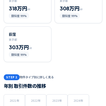
東京都
東京都
318万円
308万円
/坪
/坪
類似度
99
%
類似度
99
%
荻窪
東京都
303万円
/坪
類似度
99
%
物件タイプ別に詳しく見る
STEP 2
年別 取引件数の推移
2021
年
2022
年
2023
年
2024
年