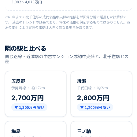
3,982
〜
4,078
万円
2025
年までの
北千住
駅の成約価格中央値の推移を単回帰分析で延長した試算値で
す。 過去のトレンドの延長であり、将来の価格を保証するものではありません。市
況の変化により実際の価格は大きく異なる場合があります。
隣の駅と比べる
同じ路線・近隣駅の中古マンション成約中央値と、
北千住
駅との
差
五反野
綾瀬
伊勢崎線 ・
約
1.7
km
千代田線 ・
約
2
km
2,700万円
2,800万円
▼
1,300万円
安い
▼
1,200万円
安い
梅島
三ノ輪