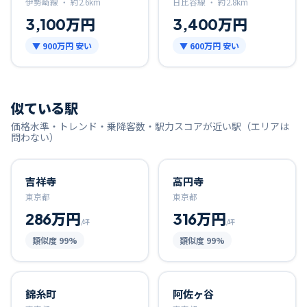
伊勢崎線 ・
約
2.6
km
日比谷線 ・
約
2.8
km
3,100万円
3,400万円
▼
900万円
安い
▼
600万円
安い
似ている駅
価格水準・トレンド・乗降客数・駅力スコアが近い駅（エリアは
問わない）
吉祥寺
高円寺
東京都
東京都
286万円
316万円
/坪
/坪
類似度
99
%
類似度
99
%
錦糸町
阿佐ヶ谷