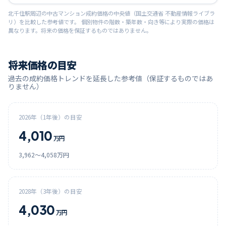
北千住
駅周辺の中古マンション成約価格の中央値（国土交通省 不動産情報ライブラ
リ）を比較した参考値です。 個別物件の階数・築年数・向き等により実際の価格は
異なります。将来の価格を保証するものではありません。
将来価格の目安
過去の成約価格トレンドを延長した参考値（保証するものではあ
りません）
2026
年（1年後）の目安
4,010
万円
3,962
〜
4,058
万円
2028
年（3年後）の目安
4,030
万円