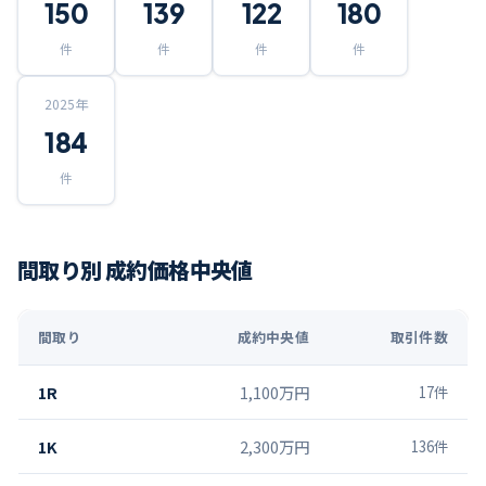
150
139
122
180
件
件
件
件
2025
年
184
件
間取り別 成約価格中央値
間取り
成約中央値
取引件数
1R
1,100万円
17
件
1K
2,300万円
136
件