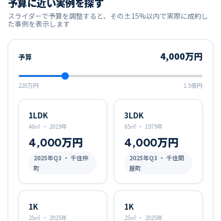
予算に近い実例を探す
スライダーで予算を調整すると、その±15%以内で実際に成約し
た事例を表示します
4,000万円
予算
220万円
1.5億円
1LDK
3LDK
40㎡
・
2019年
65㎡
・
1979年
4,000万円
4,000万円
2025
年Q
3
・ 千住仲
2025
年Q
3
・ 千住関
町
屋町
1K
1K
25㎡
・
2025年
25㎡
・
2025年