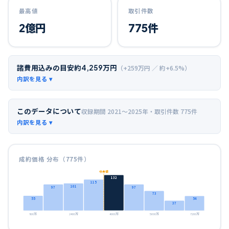
最高値
取引件数
2
億円
775
件
諸費用込みの目安
約
4,259
万円
（+
259
万円 ／ 約+
6.5
%）
このデータについて
収録期間
2021〜2025年
・取引件数
775
件
成約価格 分布（
775
件）
中央値
132
115
101
97
97
73
55
54
37
800万
2400万
4000万
5600万
7200万