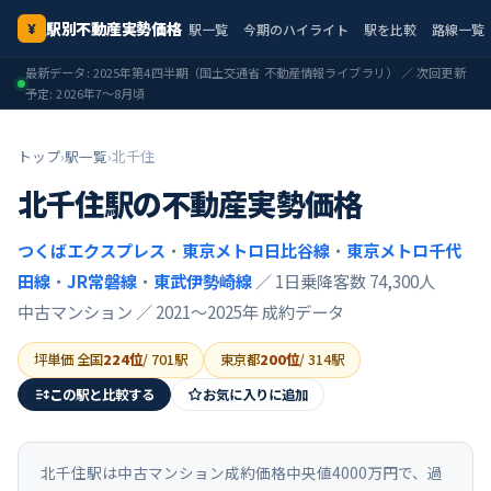
駅別不動産実勢価格
駅一覧
今期のハイライト
駅を比較
路線一覧
¥
最新データ:
2025年第4四半期
（国土交通省 不動産情報ライブラリ） ／ 次回更新
予定:
2026年7〜8月頃
トップ
›
駅一覧
›
北千住
北千住
駅の不動産実勢価格
つくばエクスプレス
・
東京メトロ日比谷線
・
東京メトロ千代
田線
・
JR常磐線
・
東武伊勢崎線
／ 1日乗降客数 74,300人
中古マンション ／
2021〜2025年
成約データ
坪単価 全国
224
位
/
701
駅
東京都
200
位
/
314
駅
この駅と比較する
お気に入りに追加
北千住駅は中古マンション成約価格中央値4000万円で、過