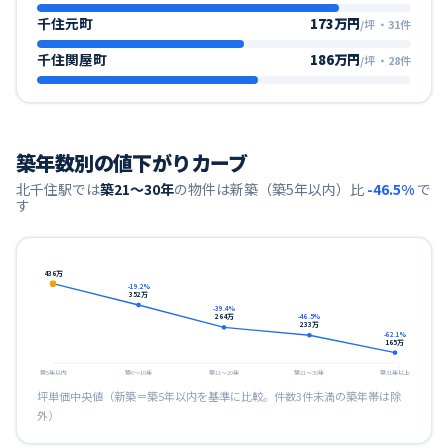
千住元町
173万円
/坪
・
31
件
千住関屋町
186万円
/坪
・
28
件
築年数別の値下がりカーブ
北千住
駅では
築21〜30年
の物件は新築（築5年以内）比
-46.5
%
で
す
436
万
-19.2
%
352
万
-39.4
%
264
万
-46.5
%
233
万
-62.1
%
165
万
築5年以内
築6〜10年
築11〜20年
築21〜30年
築31年以上
坪単価中央値（新築＝築5年以内を基準に比較。件数3件未満の築年帯は除
外）