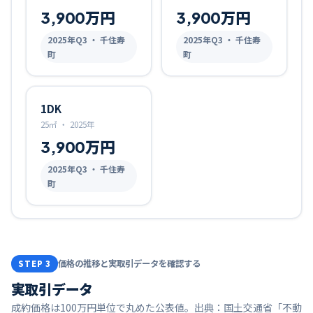
3,900万円
3,900万円
2025
年Q
3
・ 千住寿
2025
年Q
3
・ 千住寿
町
町
1DK
25㎡
・
2025年
3,900万円
2025
年Q
3
・ 千住寿
町
価格の推移と実取引データを確認する
STEP 3
実取引データ
成約価格は100万円単位で丸めた公表値。出典：国土交通省「不動