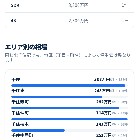
5DK
3,300万円
1
件
4K
2,300万円
1
件
エリア別の相場
同じ
北千住
駅でも、地区（丁目・町名）によって坪単価は異なり
ます
千住
308万円
/坪
・
156
件
千住東
245万円
/坪
・
103
件
千住寿町
292万円
/坪
・
93
件
千住仲町
314万円
/坪
・
87
件
千住桜木
143万円
/坪
・
61
件
千住中居町
253万円
/坪
・
47
件