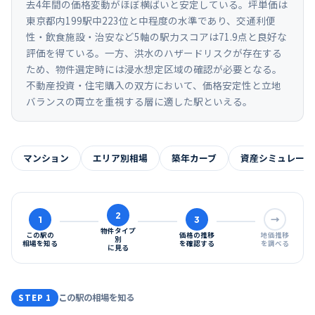
去4年間の価格変動がほぼ横ばいと安定している。坪単価は
東京都内199駅中223位と中程度の水準であり、交通利便
性・飲食施設・治安など5軸の駅力スコアは71.9点と良好な
評価を得ている。一方、洪水のハザードリスクが存在する
ため、物件選定時には浸水想定区域の確認が必要となる。
不動産投資・住宅購入の双方において、価格安定性と立地
バランスの両立を重視する層に適した駅といえる。
マンション
エリア別相場
築年カーブ
資産シミュレーシ
2
1
3
→
物件タイプ
この駅の
価格の推移
地価推移
別
相場を知る
を確認する
を調べる
に見る
この駅の相場を知る
STEP 1