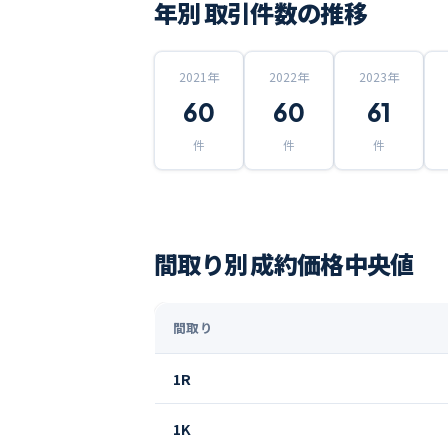
年別 取引件数の推移
2021
年
2022
年
2023
年
60
60
61
件
件
件
間取り別 成約価格中央値
間取り
1R
1K