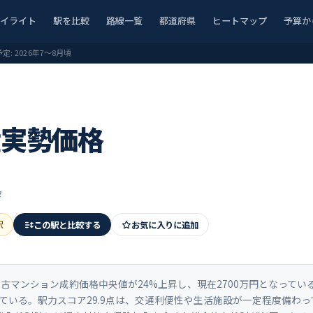
ハイライト
駅を比較
路線一覧
都道府県
ヒートマップ
予算か
予定:
2026年7〜8月頃
産実勢価格
タ
駅
この駅と比較する
お気に入りに追加
て中古マンション成約価格中央値が24%上昇し、現在2700万円となってい
置している。駅力スコア29.9点は、交通利便性や生活施設が一定程度備わ