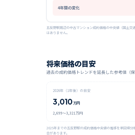
4
年間の変化
五反野
駅周辺の中古マンション成約価格の中央値（国土交通
はありません。
将来価格の目安
過去の成約価格トレンドを延長した参考値（保
2026
年（1年後）の目安
3,010
万円
2,699
〜
3,321
万円
2025
年までの
五反野
駅の成約価格中央値の推移を単回帰分
合があります。