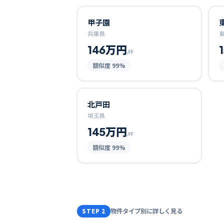
甲子園
兵庫県
146万円
/坪
類似度
99
%
北戸田
埼玉県
145万円
/坪
類似度
99
%
物件タイプ別に詳しく見る
STEP 2