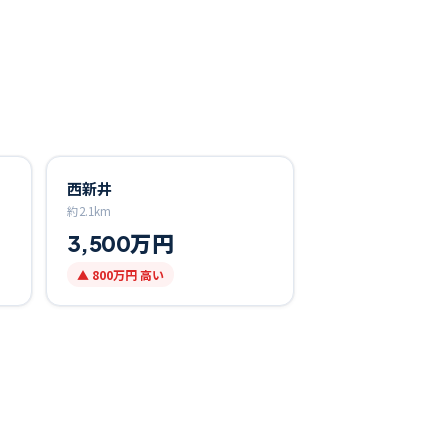
西新井
約
2.1
km
3,500万円
▲
800万円
高い