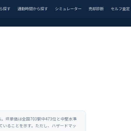
ら探す
通勤時間から探す
シミュレーター
売却診断
セルフ査定
る。坪単価は全国703駅中473位と中堅水準
っていることを示す。ただし、ハザードマッ