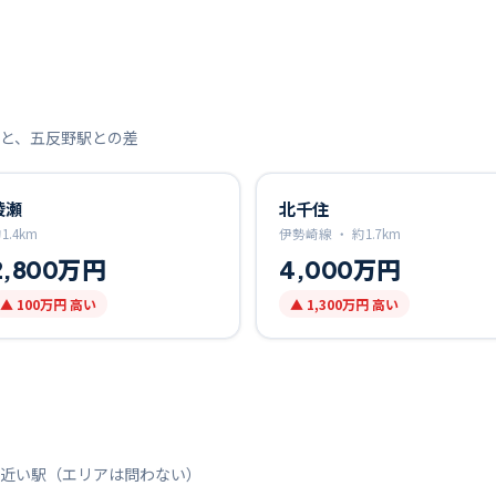
と、
五反野
駅との差
綾瀬
北千住
約
1.4
km
伊勢崎線 ・
約
1.7
km
2,800万円
4,000万円
▲
100万円
高い
▲
1,300万円
高い
近い駅（エリアは問わない）