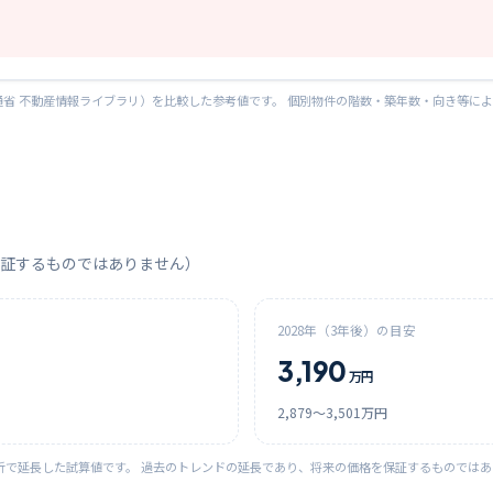
省 不動産情報ライブラリ）を比較した参考値です。 個別物件の階数・築年数・向き等に
証するものではありません）
2028
年（3年後）の目安
3,190
万円
2,879
〜
3,501
万円
析で延長した試算値です。 過去のトレンドの延長であり、将来の価格を保証するものでは