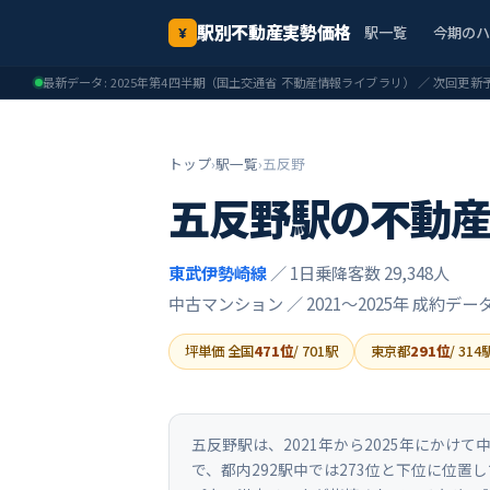
駅別不動産実勢価格
駅一覧
今期の
¥
最新データ:
2025年第4四半期
（国土交通省 不動産情報ライブラリ） ／ 次回更新
トップ
›
駅一覧
›
五反野
五反野
駅の不動
東武伊勢崎線
／ 1日乗降客数 29,348人
中古マンション ／
2021〜2025年
成約デー
坪単価 全国
471
位
/
701
駅
東京都
291
位
/
314
五反野駅は、2021年から2025年にかけ
で、都内292駅中では273位と下位に位