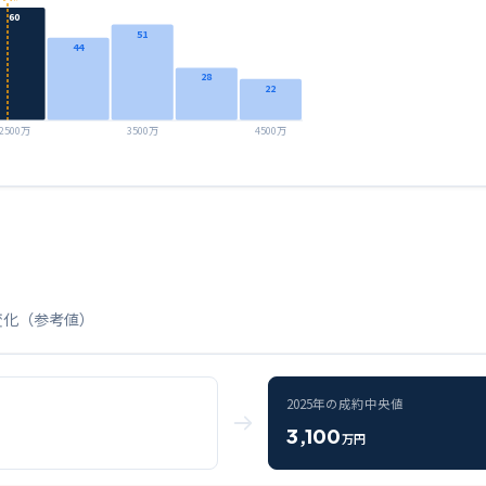
60
51
44
28
22
2500万
3500万
4500万
変化（参考値）
2025
年の成約中央値
3,100
万円