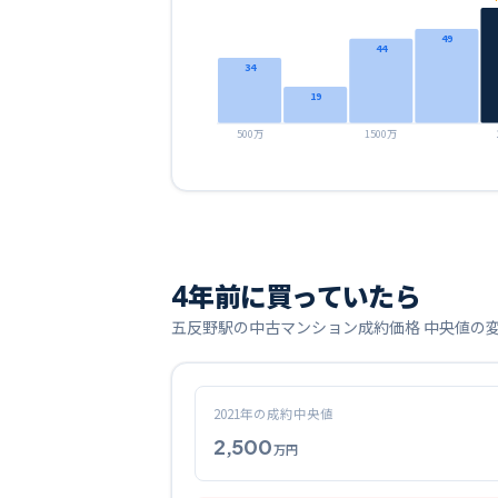
49
44
34
19
500万
1500万
4
年前に買っていたら
五反野
駅の中古マンション成約価格 中央値の
2021
年の成約中央値
2,500
万円