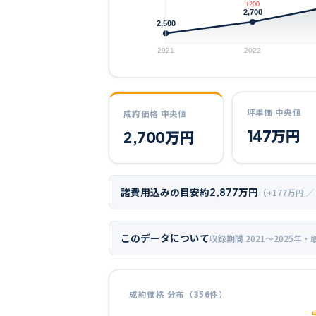
+200
2,700
2,500
2021
2022
坪単価 中央値
成約価格 中央値
147
万円
2,700
万円
諸費用込みの目安
約
2,877
万円
（+
177
万円 ／
このデータについて
収録期間
2021〜2025年
・
成約価格 分布（
356
件）