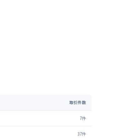
取引件数
7
件
37
件