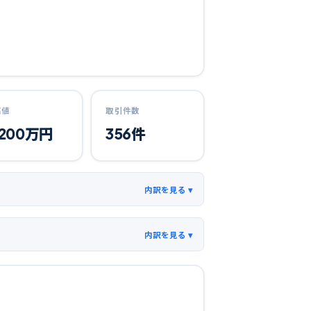
高値
取引件数
,200
万円
356
件