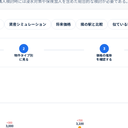
購入検討時には浸水対策や保険加入を含めた総合的な検討が必要である
資産シミュレーション
将来価格
隣の駅と比較
似ている
2
3
物件タイプ別
価格の推移
に見る
を確認する
+700
+300
3,100
3,000