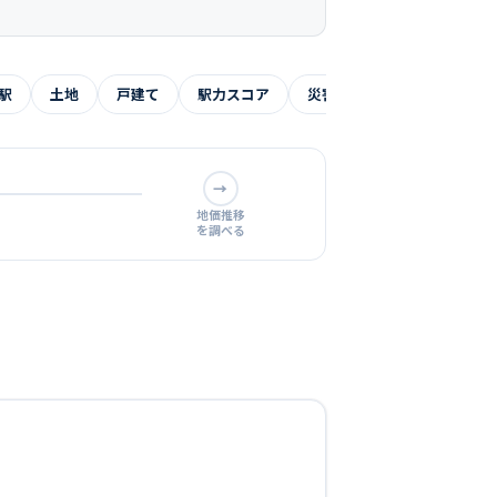
。
駅
土地
戸建て
駅力スコア
災害リスク
よくある質
→
地価推移
を調べる