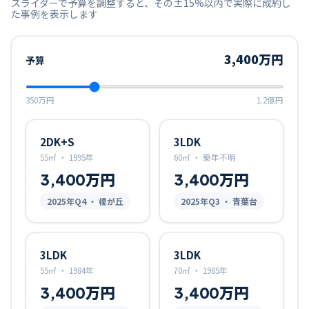
スライダーで予算を調整すると、その±15%以内で実際に成約し
た事例を表示します
3,400万円
予算
350万円
1.2億円
2DK+S
3LDK
55㎡
・
1995年
60㎡
・
築年不明
3,400万円
3,400万円
2025
年Q
4
・ 榎が丘
2025
年Q
3
・ 青葉台
3LDK
3LDK
55㎡
・
1984年
70㎡
・
1985年
3,400万円
3,400万円