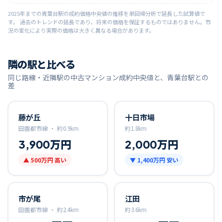
2025
年までの
青葉台
駅の成約価格中央値の推移を単回帰分析で延長した試算値で
す。 過去のトレンドの延長であり、将来の価格を保証するものではありません。市
況の変化により実際の価格は大きく異なる場合があります。
隣の駅と比べる
同じ路線・近隣駅の中古マンション成約中央値と、
青葉台
駅との
差
藤が丘
十日市場
田園都市線 ・
約
0.9
km
約
1.8
km
3,900万円
2,000万円
▲
500万円
高い
▼
1,400万円
安い
市が尾
江田
田園都市線 ・
約
2.4
km
約
3.6
km