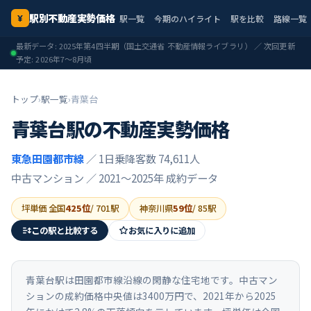
駅別不動産実勢価格
駅一覧
今期のハイライト
駅を比較
路線一覧
¥
最新データ:
2025年第4四半期
（国土交通省 不動産情報ライブラリ） ／ 次回更新
予定:
2026年7〜8月頃
トップ
›
駅一覧
›
青葉台
青葉台
駅の不動産実勢価格
東急田園都市線
／ 1日乗降客数 74,611人
中古マンション ／
2021〜2025年
成約データ
坪単価 全国
425
位
/
701
駅
神奈川県
59
位
/
85
駅
この駅と比較する
お気に入りに追加
青葉台駅は田園都市線沿線の閑静な住宅地です。中古マン
ションの成約価格中央値は3400万円で、2021年から2025