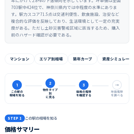
年にかけて2.8%の下落傾向を示しています。坪単価は全国
703駅中424位で、神奈川県内では中程度の水準にありま
す。駅力スコア71.5点は交通利便性、飲食施設、治安など
複合的な評価を反映しており、生活環境として一定の充実
度がある。ただし土砂災害警戒区域に該当するため、購入
前のハザード確認が必要である。
マンション
エリア別相場
築年カーブ
資産シミュレーシ
2
1
3
→
物件タイプ
この駅の
価格の推移
地価推移
別
相場を知る
を確認する
を調べる
に見る
この駅の相場を知る
STEP 1
価格サマリー