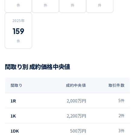
件
件
件
件
2025
年
159
件
間取り別 成約価格中央値
間取り
成約中央値
取引件数
1R
2,000万円
5
件
1K
2,200万円
2
件
1DK
500万円
3
件