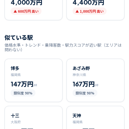
4,000万円
4,400万円
▲
600万円
高い
▲
1,000万円
高い
似ている駅
価格水準・トレンド・乗降客数・駅力スコアが近い駅（エリアは
問わない）
博多
あざみ野
福岡県
神奈川県
147万円
167万円
/坪
/坪
類似度
98
%
類似度
98
%
十三
天神
大阪府
福岡県