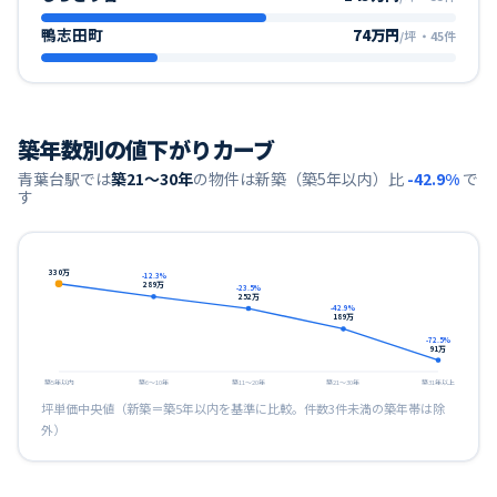
鴨志田町
74万円
/坪
・
45
件
築年数別の値下がりカーブ
青葉台
駅では
築21〜30年
の物件は新築（築5年以内）比
-42.9
%
で
す
330
万
-12.3
%
289
万
-23.5
%
252
万
-42.9
%
189
万
-72.5
%
91
万
築5年以内
築6〜10年
築11〜20年
築21〜30年
築31年以上
坪単価中央値（新築＝築5年以内を基準に比較。件数3件未満の築年帯は除
外）