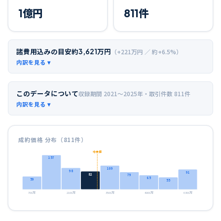
1
億円
811
件
諸費用込みの目安
約
3,621
万円
（+
221
万円 ／ 約+
6.5
%）
このデータについて
収録期間
2021〜2025年
・取引件数
811
件
成約価格 分布（
811
件）
中央値
157
109
98
91
82
79
65
59
55
700万
2100万
3500万
4900万
6300万