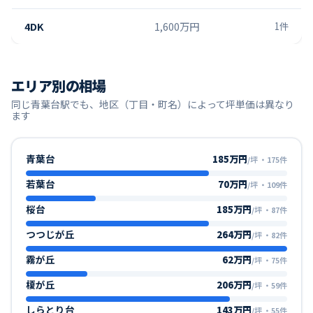
4DK
1,600万円
1
件
エリア別の相場
同じ
青葉台
駅でも、地区（丁目・町名）によって坪単価は異なり
ます
青葉台
185万円
/坪
・
175
件
若葉台
70万円
/坪
・
109
件
桜台
185万円
/坪
・
87
件
つつじが丘
264万円
/坪
・
82
件
霧が丘
62万円
/坪
・
75
件
榎が丘
206万円
/坪
・
59
件
しらとり台
143万円
/坪
・
55
件