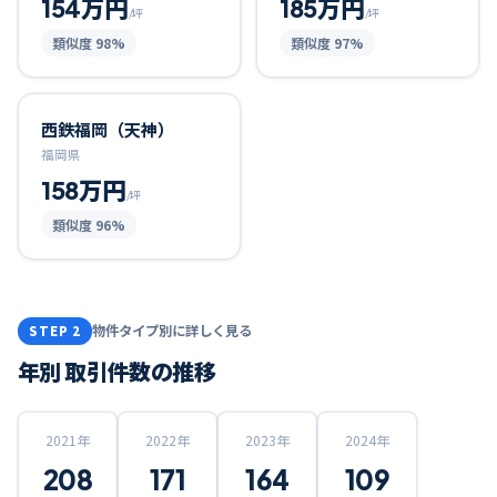
154万円
185万円
/坪
/坪
類似度
98
%
類似度
97
%
西鉄福岡（天神）
福岡県
158万円
/坪
類似度
96
%
物件タイプ別に詳しく見る
STEP 2
年別 取引件数の推移
2021
年
2022
年
2023
年
2024
年
208
171
164
109