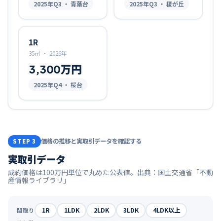
2025
年Q
3
・ 青葉台
2025
年Q
3
・ 榎が丘
1R
35㎡
・
2026年
3,300万円
2025
年Q
4
・ 桜台
価格の推移と実取引データを確認する
STEP 3
実取引データ
成約価格は100万円単位で丸めた公表値。出典：国土交通省「不動
産情報ライブラリ」
1R
1LDK
2LDK
3LDK
4LDK以上
間取り