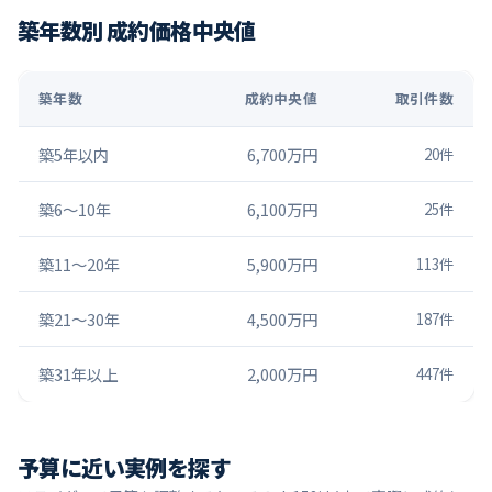
築年数別 成約価格中央値
築年数
成約中央値
取引件数
築5年以内
6,700万円
20
件
築6〜10年
6,100万円
25
件
築11〜20年
5,900万円
113
件
築21〜30年
4,500万円
187
件
築31年以上
2,000万円
447
件
予算に近い実例を探す