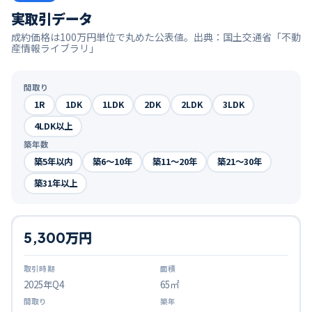
実取引データ
成約価格は100万円単位で丸めた公表値。出典：国土交通省「不動
産情報ライブラリ」
間取り
1R
1DK
1LDK
2DK
2LDK
3LDK
4LDK以上
築年数
築5年以内
築6〜10年
築11〜20年
築21〜30年
築31年以上
5,300万円
2025
年Q
4
65㎡