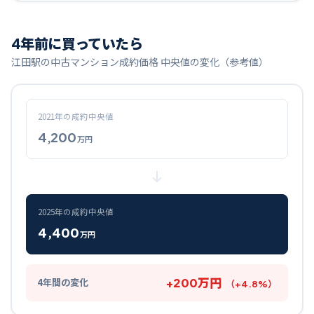
4
年前に買っていたら
江田
駅の中古マンション成約価格 中央値の変化（参考値）
2021
年の成約中央値
4,200
万円
2025
年の成約中央値
4,400
万円
+
200
万円
4
年間の変化
（
+
4.8
%）