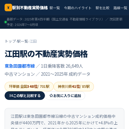
駅別不動産実勢価格
駅一覧
今期のハイライト
駅を比較
路線一覧
¥
最新データ:
2025年第4四半期
（国土交通省 不動産情報ライブラリ） ／ 次回更新
予定:
2026年7〜8月頃
トップ
›
駅一覧
›
江田
江田
駅の不動産実勢価格
東急田園都市線
／ 1日乗降客数 26,649人
中古マンション ／
2021〜2025年
成約データ
坪単価 全国
348
位
/
701
駅
神奈川県
41
位
/
85
駅
この駅と比較する
お気に入りに追加
江田駅は東急田園都市線沿線の中古マンション成約価格中
央値が4400万円で、2021年から2025年にかけて+4.8%の上