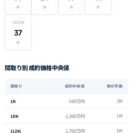
件
件
件
件
2025
年
37
件
間取り別 成約価格中央値
間取り
成約中央値
取引件数
1R
590万円
2
件
1DK
1,300万円
1
件
1LDK
1,700万円
5
件