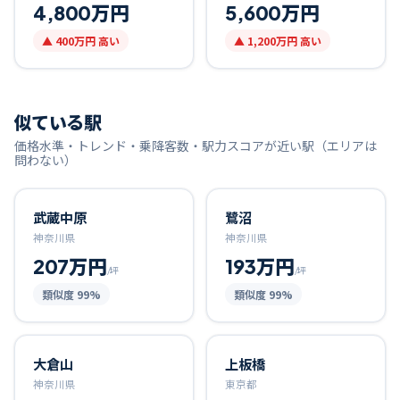
4,800万円
5,600万円
▲
400万円
高い
▲
1,200万円
高い
似ている駅
価格水準・トレンド・乗降客数・駅力スコアが近い駅（エリアは
問わない）
武蔵中原
鷺沼
神奈川県
神奈川県
207万円
193万円
/坪
/坪
類似度
99
%
類似度
99
%
大倉山
上板橋
神奈川県
東京都