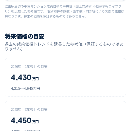
江田
駅周辺の中古マンション成約価格の中央値（国土交通省 不動産情報ライブラ
リ）を比較した参考値です。 個別物件の階数・築年数・向き等により実際の価格は
異なります。将来の価格を保証するものではありません。
将来価格の目安
過去の成約価格トレンドを延長した参考値（保証するものではあ
りません）
2026
年（1年後）の目安
4,430
万円
4,215
〜
4,645
万円
2028
年（3年後）の目安
4,450
万円