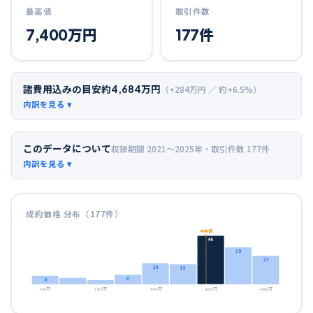
最高値
取引件数
7,400
万円
177
件
諸費用込みの目安
約
4,684
万円
（+
284
万円 ／ 約+
6.5
%）
このデータについて
収録期間
2021〜2025年
・取引件数
177
件
成約価格 分布（
177
件）
中央値
46
35
27
20
19
9
8
600万
1800万
3000万
4200万
5400万