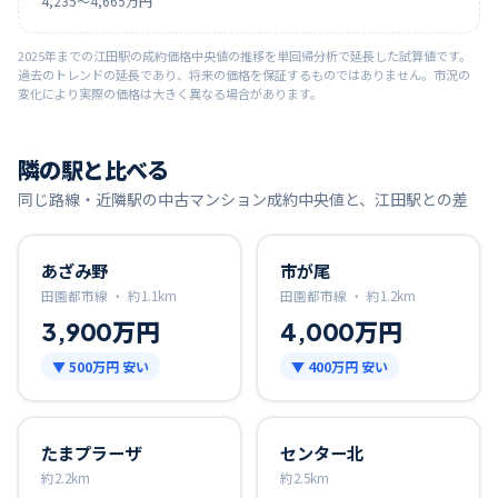
4,235
〜
4,665
万円
2025
年までの
江田
駅の成約価格中央値の推移を単回帰分析で延長した試算値です。
過去のトレンドの延長であり、将来の価格を保証するものではありません。市況の
変化により実際の価格は大きく異なる場合があります。
隣の駅と比べる
同じ路線・近隣駅の中古マンション成約中央値と、
江田
駅との差
あざみ野
市が尾
田園都市線 ・
約
1.1
km
田園都市線 ・
約
1.2
km
3,900万円
4,000万円
▼
500万円
安い
▼
400万円
安い
たまプラーザ
センター北
約
2.2
km
約
2.5
km