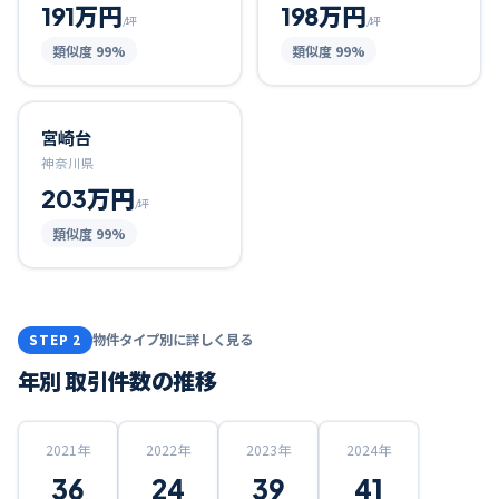
191万円
198万円
/坪
/坪
類似度
99
%
類似度
99
%
宮崎台
神奈川県
203万円
/坪
類似度
99
%
物件タイプ別に詳しく見る
STEP 2
年別 取引件数の推移
2021
年
2022
年
2023
年
2024
年
36
24
39
41