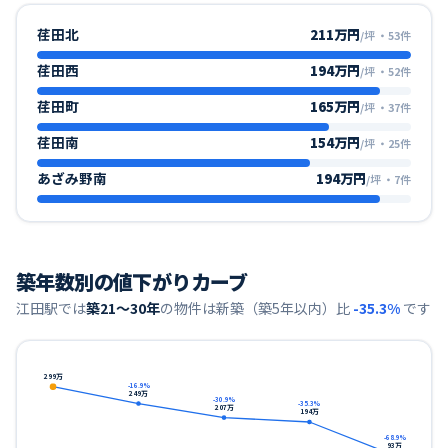
荏田北
211万円
/坪
・
53
件
荏田西
194万円
/坪
・
52
件
荏田町
165万円
/坪
・
37
件
荏田南
154万円
/坪
・
25
件
あざみ野南
194万円
/坪
・
7
件
築年数別の値下がりカーブ
江田
駅では
築21〜30年
の物件は新築（築5年以内）比
-35.3
%
です
299
万
-16.9
%
249
万
-30.9
%
-35.3
%
207
万
194
万
-68.9
%
93
万