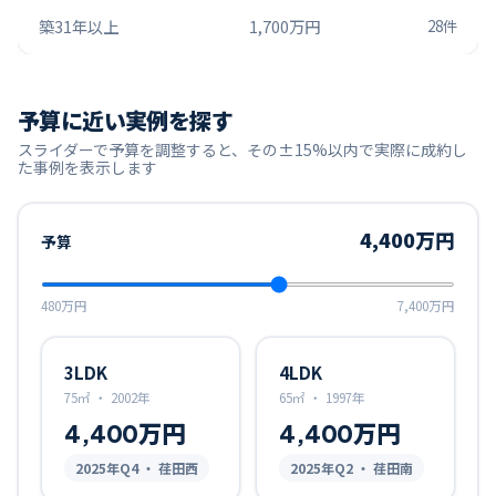
築31年以上
1,700万円
28
件
予算に近い実例を探す
スライダーで予算を調整すると、その±15%以内で実際に成約し
た事例を表示します
4,400万円
予算
480万円
7,400万円
3LDK
4LDK
75㎡
・
2002年
65㎡
・
1997年
4,400万円
4,400万円
2025
年Q
4
・ 荏田西
2025
年Q
2
・ 荏田南