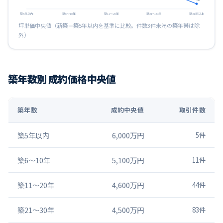
築5年以内
築6〜10年
築11〜20年
築21〜30年
築31年以上
坪単価中央値（新築＝築5年以内を基準に比較。件数3件未満の築年帯は除
外）
築年数別 成約価格中央値
築年数
成約中央値
取引件数
築5年以内
6,000万円
5
件
築6〜10年
5,100万円
11
件
築11〜20年
4,600万円
44
件
築21〜30年
4,500万円
83
件