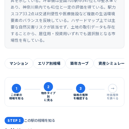
昇を示している。坪単価は全国703駅中347位と中堅水準で
あり、神奈川県内でも41位と一定の評価を得ている。駅力
スコア33.2点は交通利便性や医療施設など複数の生活環境
要素のバランスを反映している。ハザードマップ上では主
要な自然災害リスクが該当せず、土地の取引データも存在
することから、居住用・投資用いずれでも選択肢となる市
場性を有している。
マンション
エリア別相場
築年カーブ
資産シミュレーシ
2
1
3
→
物件タイプ
この駅の
価格の推移
地価推移
別
相場を知る
を確認する
を調べる
に見る
この駅の相場を知る
STEP 1