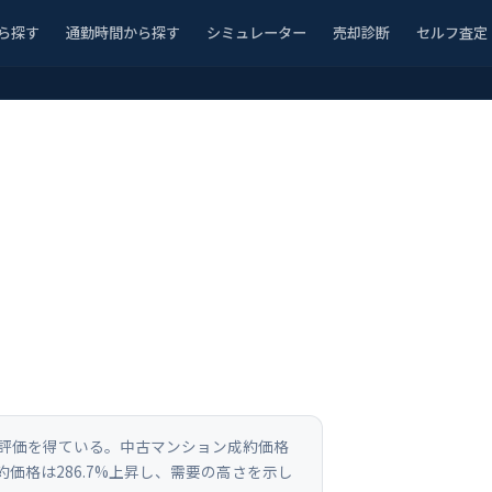
ら探す
通勤時間から探す
シミュレーター
売却診断
セルフ査定
た評価を得ている。中古マンション成約価格
約価格は286.7%上昇し、需要の高さを示し