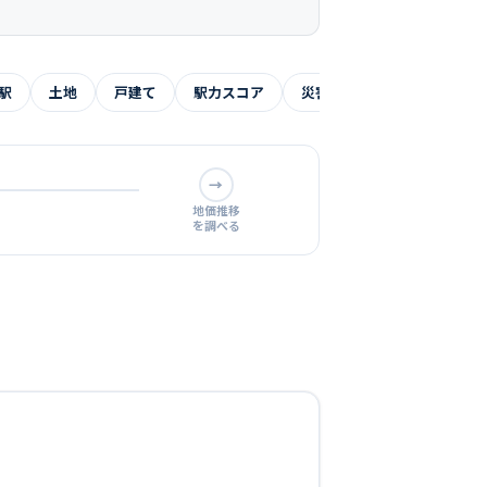
駅
土地
戸建て
駅力スコア
災害リスク
よくある質
→
地価推移
を調べる