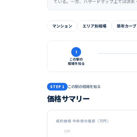
ている。一方、ハザードマップ上では洪水
マンション
エリア別相場
築年カーブ
1
この駅の
相場を知る
この駅の相場を知る
STEP 1
価格サマリー
成約価格 中央値の推移（万円）
万円