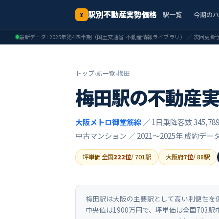
駅別不動産実勢価格
駅一覧
今期の
¥
最新データ:
2025年第4四半期
（国土交通省 不動産情報ライブラリ） ／ 次回更新
トップ
›
駅一覧
›
梅田
梅田
駅の不動産
大阪メトロ御堂筋線
／ 1日乗降客数 345,78
中古マンション ／
2021〜2025年
成約デー
坪単価 全国
222
位
/
701
駅
大阪府
7
位
/
88
駅
梅田駅は大阪の主要駅として高い利便性を備
中央値は1900万円で、坪単価は全国703駅