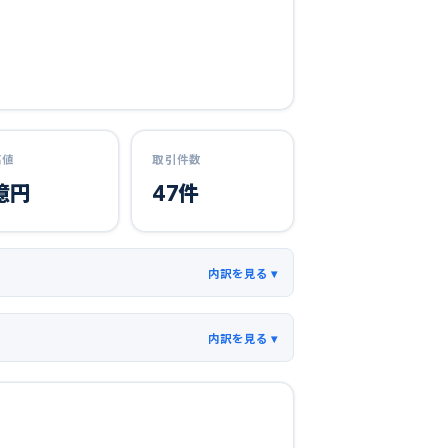
高値
取引件数
億円
47
件