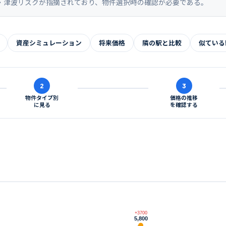
・津波リスクが指摘されており、物件選択時の確認が必要である。
資産シミュレーション
将来価格
隣の駅と比較
似ている
2
3
物件タイプ別
価格の推移
に見る
を確認する
+3700
5,800