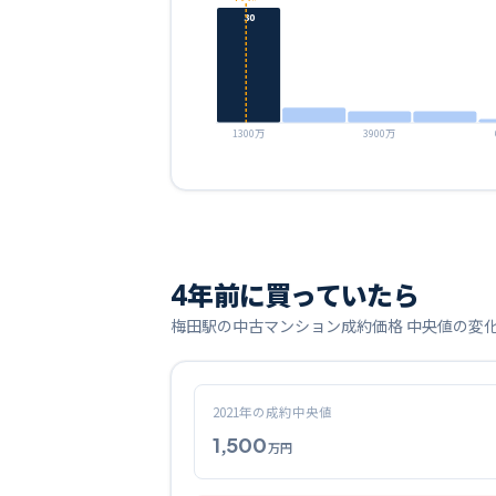
30
1300万
3900万
4
年前に買っていたら
梅田
駅の中古マンション成約価格 中央値の変
2021
年の成約中央値
1,500
万円