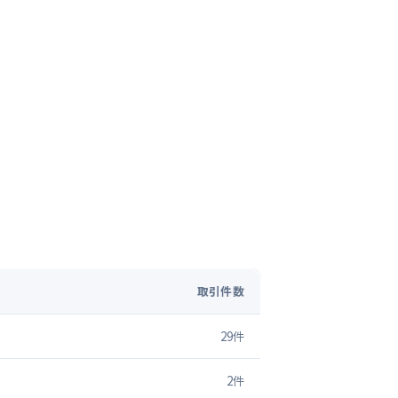
取引件数
29
件
2
件