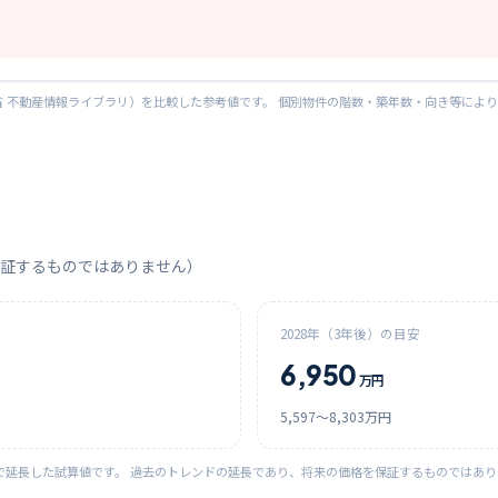
 不動産情報ライブラリ）を比較した参考値です。 個別物件の階数・築年数・向き等によ
証するものではありません）
2028
年（3年後）の目安
6,950
万円
5,597
〜
8,303
万円
で延長した試算値です。 過去のトレンドの延長であり、将来の価格を保証するものではあ