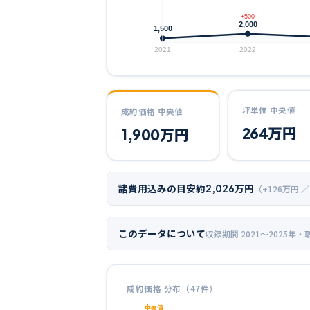
+500
2,000
1,500
2021
2022
坪単価 中央値
成約価格 中央値
264
万円
1,900
万円
諸費用込みの目安
約
2,026
万円
（+
126
万円 ／
このデータについて
収録期間
2021〜2025年
・
成約価格 分布（
47
件）
中央値