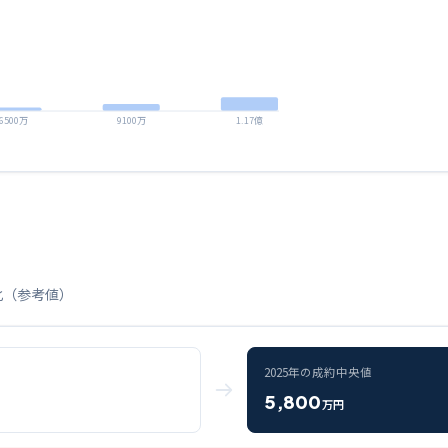
6500万
9100万
1.17億
化（参考値）
2025
年の成約中央値
5,800
万円