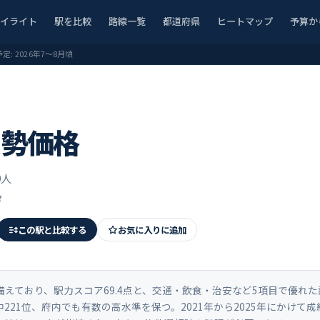
ハイライト
駅を比較
路線一覧
都道府県
ヒートマップ
予算か
予定:
2026年7〜8月頃
実勢価格
9人
タ
この駅と比較する
お気に入りに追加
えており、駅力スコア69.4点と、交通・飲食・治安など5項目で優れ
中221位、府内でも有数の高水準を保つ。2021年から2025年にかけて成