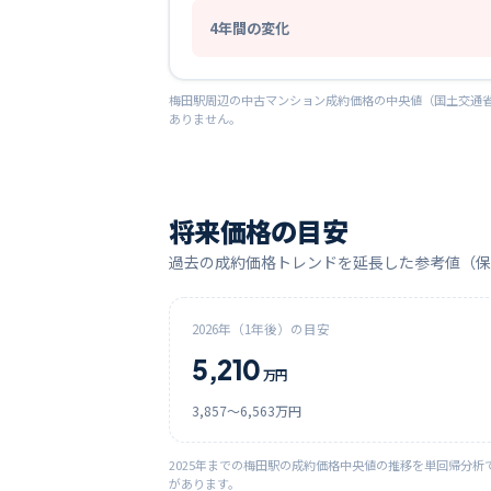
4
年間の変化
梅田
駅周辺の中古マンション成約価格の中央値（国土交通省
ありません。
将来価格の目安
過去の成約価格トレンドを延長した参考値（保
2026
年（1年後）の目安
5,210
万円
3,857
〜
6,563
万円
2025
年までの
梅田
駅の成約価格中央値の推移を単回帰分析
があります。