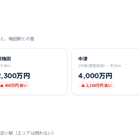
と、
梅田
駅との差
東梅田
中津
約
0.3
km
1号線(御堂筋線) ・
約
1
km
2,300万円
4,000万円
▲
400万円
高い
▲
2,100万円
高い
近い駅（エリアは問わない）