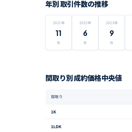
年別 取引件数の推移
2021
年
2022
年
2023
年
11
6
9
件
件
件
間取り別 成約価格中央値
間取り
1K
1LDK