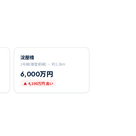
淀屋橋
1号線(御堂筋線) ・
約
1.2
km
6,000万円
▲
4,100万円
高い