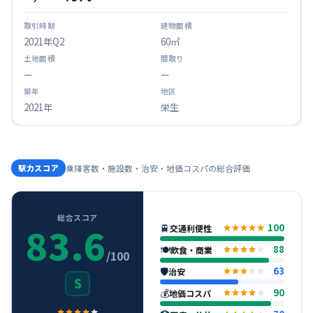
2021
年Q
2
60㎡
—
—
2021年
栄生
駅力スコア
乗降客数・施設数・治安・地価コスパの総合評価
総合スコア
83.6
🚆
100
交通利便性
🍽
88
飲食・商業
/100
🛡
63
治安
S
💰
90
地価コスパ