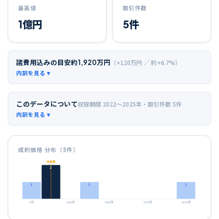
最高値
取引件数
1
億円
5
件
諸費用込みの目安
約
1,920
万円
（+
120
万円 ／ 約+
6.7
%）
このデータについて
収録期間
2022〜2025年
・取引件数
5
件
成約価格 分布（
5
件）
中央値
2
1
1
1
0万
2400万
4800万
7200万
9600万