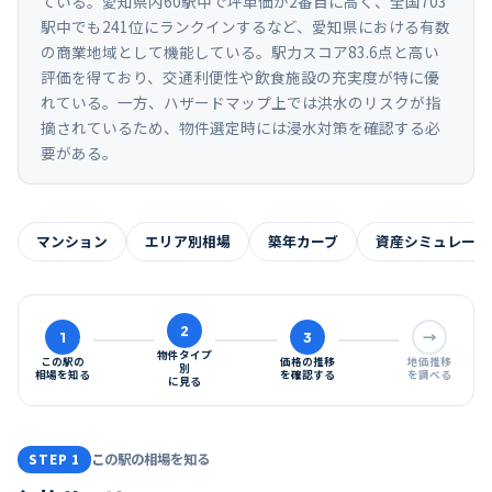
ている。愛知県内60駅中で坪単価が2番目に高く、全国703
駅中でも241位にランクインするなど、愛知県における有数
の商業地域として機能している。駅力スコア83.6点と高い
評価を得ており、交通利便性や飲食施設の充実度が特に優
れている。一方、ハザードマップ上では洪水のリスクが指
摘されているため、物件選定時には浸水対策を確認する必
要がある。
マンション
エリア別相場
築年カーブ
資産シミュレーシ
2
1
3
→
物件タイプ
この駅の
価格の推移
地価推移
別
相場を知る
を確認する
を調べる
に見る
この駅の相場を知る
STEP 1