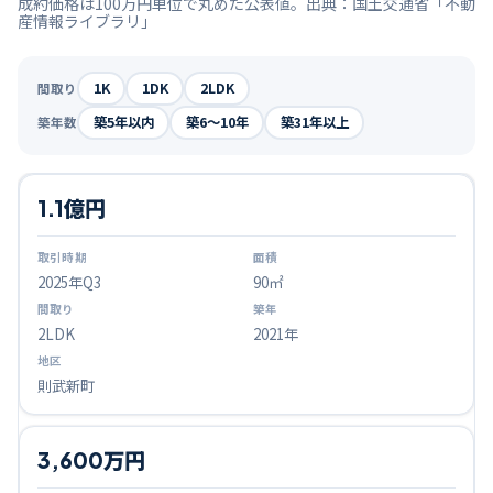
成約価格は100万円単位で丸めた公表値。出典：国土交通省「不動
産情報ライブラリ」
1K
1DK
2LDK
間取り
築5年以内
築6〜10年
築31年以上
築年数
1.1億円
2025
年Q
3
90㎡
2LDK
2021年
則武新町
3,600万円