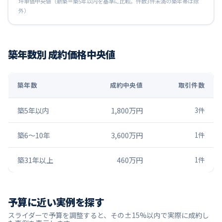
坪単価中央値（新築＝築5年以内を基準に比較。件数3件未満の築年帯は除
外）
築年数別 成約価格中央値
築年数
成約中央値
取引件数
築5年以内
1,800万円
3
件
築6〜10年
3,600万円
1
件
築31年以上
460万円
1
件
予算に近い実例を探す
スライダーで予算を調整すると、その±15%以内で実際に成約し