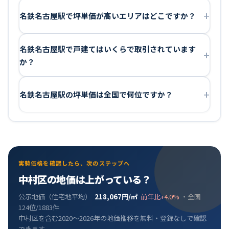
名鉄名古屋駅で坪単価が高いエリアはどこですか？
名鉄名古屋駅で戸建てはいくらで取引されています
か？
名鉄名古屋駅の坪単価は全国で何位ですか？
実勢価格を確認したら、次のステップへ
中村区
の地価は
上がっている
？
公示地価（住宅地平均）
218,067
円/㎡
前年比
+4.0%
・全国
124
位/
1883
件
中村区
を含む2020〜2026年の地価推移を無料・登録なしで確認
できます。