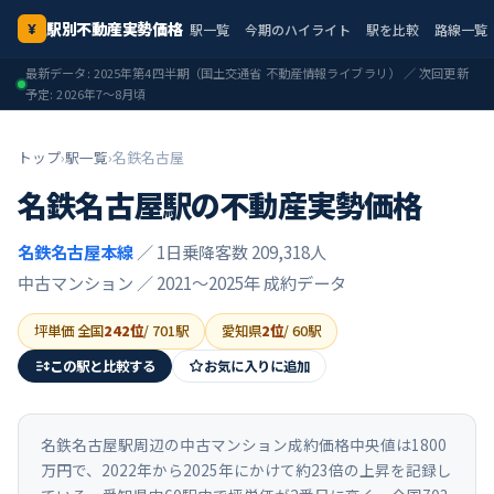
駅別不動産実勢価格
駅一覧
今期のハイライト
駅を比較
路線一覧
¥
最新データ:
2025年第4四半期
（国土交通省 不動産情報ライブラリ） ／ 次回更新
予定:
2026年7〜8月頃
トップ
›
駅一覧
›
名鉄名古屋
名鉄名古屋
駅の不動産実勢価格
名鉄名古屋本線
／ 1日乗降客数 209,318人
中古マンション ／
2021〜2025年
成約データ
坪単価 全国
242
位
/
701
駅
愛知県
2
位
/
60
駅
この駅と比較する
お気に入りに追加
名鉄名古屋駅周辺の中古マンション成約価格中央値は1800
万円で、2022年から2025年にかけて約23倍の上昇を記録し