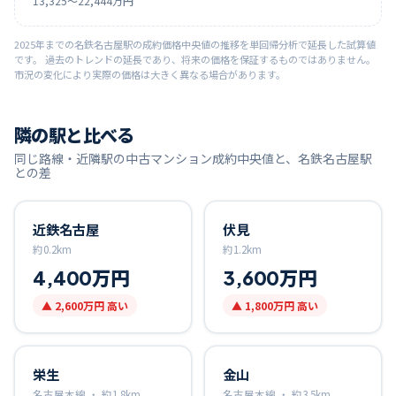
13,325
〜
22,444
万円
2025
年までの
名鉄名古屋
駅の成約価格中央値の推移を単回帰分析で延長した試算値
です。 過去のトレンドの延長であり、将来の価格を保証するものではありません。
市況の変化により実際の価格は大きく異なる場合があります。
隣の駅と比べる
同じ路線・近隣駅の中古マンション成約中央値と、
名鉄名古屋
駅
との差
近鉄名古屋
伏見
約
0.2
km
約
1.2
km
4,400万円
3,600万円
▲
2,600万円
高い
▲
1,800万円
高い
栄生
金山
名古屋本線 ・
約
1.8
km
名古屋本線 ・
約
3.5
km