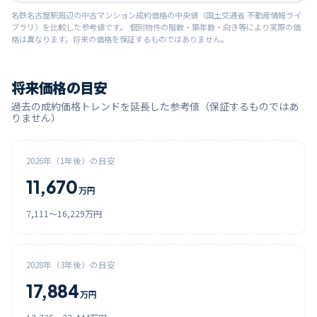
名鉄名古屋
駅周辺の中古マンション成約価格の中央値（国土交通省 不動産情報ライ
ブラリ）を比較した参考値です。 個別物件の階数・築年数・向き等により実際の価
格は異なります。将来の価格を保証するものではありません。
将来価格の目安
過去の成約価格トレンドを延長した参考値（保証するものではあ
りません）
2026
年（1年後）の目安
11,670
万円
7,111
〜
16,229
万円
2028
年（3年後）の目安
17,884
万円