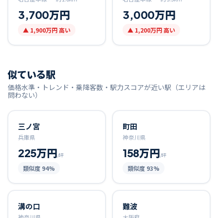
3,700万円
3,000万円
▲
1,900万円
高い
▲
1,200万円
高い
似ている駅
価格水準・トレンド・乗降客数・駅力スコアが近い駅（エリアは
問わない）
三ノ宮
町田
兵庫県
神奈川県
225万円
158万円
/坪
/坪
類似度
94
%
類似度
93
%
溝の口
難波
神奈川県
大阪府