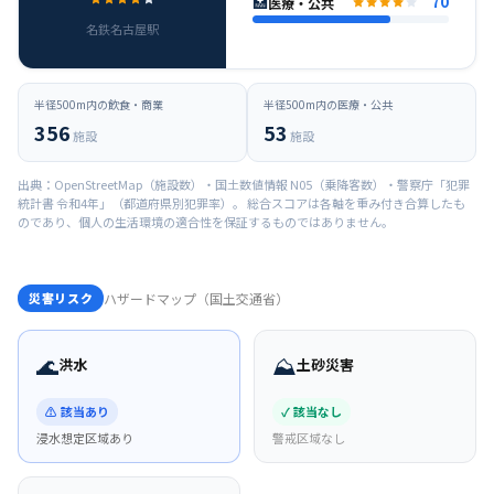
🏥
70
医療・公共
名鉄名古屋
駅
半径500m内の飲食・商業
半径500m内の医療・公共
356
53
施設
施設
出典：OpenStreetMap（施設数）・国土数値情報 N05（乗降客数）・警察庁「犯罪
統計書 令和4年」（都道府県別犯罪率）。 総合スコアは各軸を重み付き合算したも
のであり、個人の生活環境の適合性を保証するものではありません。
災害リスク
ハザードマップ（国土交通省）
🌊
⛰️
洪水
土砂災害
⚠ 該当あり
✓ 該当なし
浸水想定区域あり
警戒区域なし