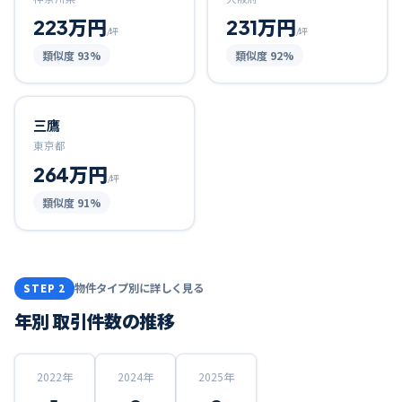
223万円
231万円
/坪
/坪
類似度
93
%
類似度
92
%
三鷹
東京都
264万円
/坪
類似度
91
%
物件タイプ別に詳しく見る
STEP 2
年別 取引件数の推移
2022
年
2024
年
2025
年