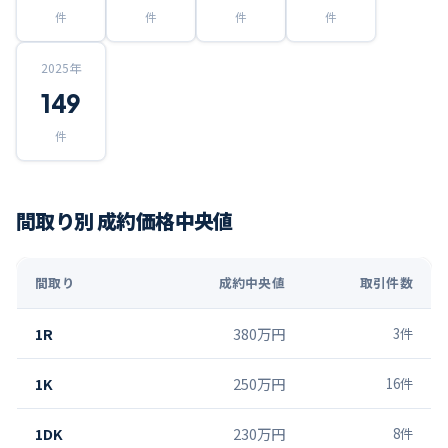
件
件
件
件
2025
年
149
件
間取り別 成約価格中央値
間取り
成約中央値
取引件数
1R
380万円
3
件
1K
250万円
16
件
1DK
230万円
8
件