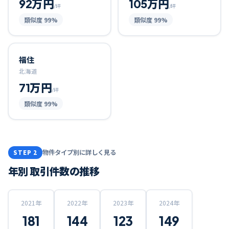
92万円
105万円
/坪
/坪
類似度
99
%
類似度
99
%
福住
北海道
71万円
/坪
類似度
99
%
物件タイプ別に詳しく見る
STEP 2
年別 取引件数の推移
2021
年
2022
年
2023
年
2024
年
181
144
123
149