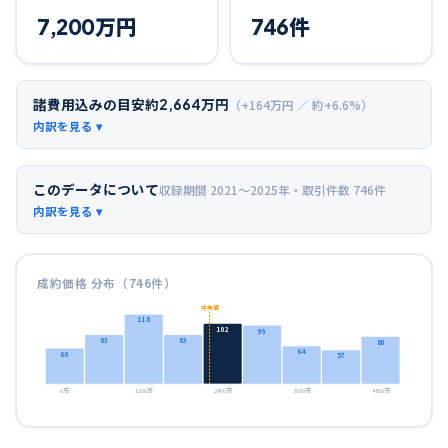
7,200
万円
746
件
諸費用込みの目安
約
2,664
万円
（+
164
万円 ／ 約+
6.6
%）
このデータについて
収録期間
2021〜2025年
・取引件数
746
件
成約価格 分布（
746
件）
中央値
118
102
99
83
83
80
64
60
57
0万
1200万
2400万
3600万
4800万