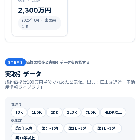
2,300万円
2025
年Q
4
・ 宮の森
１条
価格の推移と実取引データを確認する
STEP 3
実取引データ
成約価格は100万円単位で丸めた公表値。出典：国土交通省「不動
産情報ライブラリ」
間取り
1DK
1LDK
2DK
2LDK
3LDK
4LDK以上
築年数
築5年以内
築6〜10年
築11〜20年
築21〜30年
築31年以上