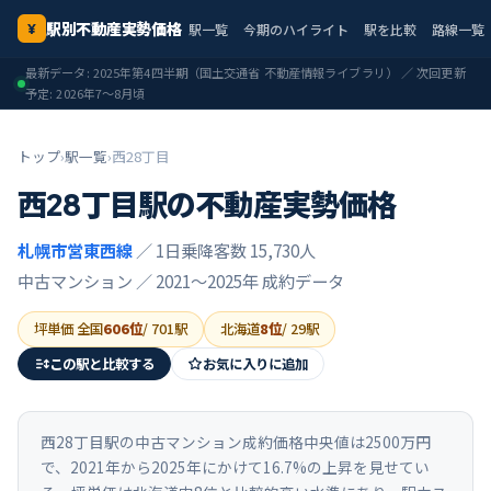
駅別不動産実勢価格
駅一覧
今期のハイライト
駅を比較
路線一覧
¥
最新データ:
2025年第4四半期
（国土交通省 不動産情報ライブラリ） ／ 次回更新
予定:
2026年7〜8月頃
トップ
›
駅一覧
›
西28丁目
西28丁目
駅の不動産実勢価格
札幌市営東西線
／ 1日乗降客数 15,730人
中古マンション ／
2021〜2025年
成約データ
坪単価 全国
606
位
/
701
駅
北海道
8
位
/
29
駅
この駅と比較する
お気に入りに追加
西28丁目駅の中古マンション成約価格中央値は2500万円
で、2021年から2025年にかけて16.7%の上昇を見せてい