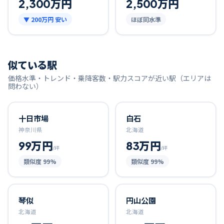
2,300万円
2,500万円
▼
200万円
安い
ほぼ同水準
似ている駅
価格水準・トレンド・乗降客数・駅力スコアが近い駅（エリアは
問わない）
十日市場
白石
神奈川県
北海道
99万円
83万円
/坪
/坪
類似度
99
%
類似度
99
%
琴似
円山公園
北海道
北海道