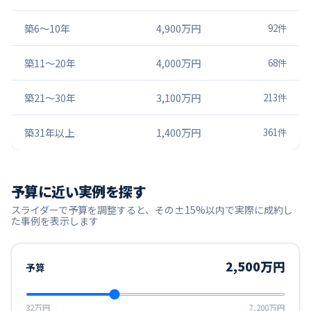
築6〜10年
4,900万円
92
件
築11〜20年
4,000万円
68
件
築21〜30年
3,100万円
213
件
築31年以上
1,400万円
361
件
予算に近い実例を探す
スライダーで予算を調整すると、その±15%以内で実際に成約し
た事例を表示します
2,500万円
予算
32万円
7,200万円