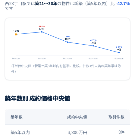
西28丁目
駅では
築21〜30年
の物件は新築（築5年以内）比
-42.7
%
です
+
9.6
%
210
万
192
万
-29
%
136
万
-42.7
%
110
万
-68.1
%
61
万
築5年以内
築6〜10年
築11〜20年
築21〜30年
築31年以上
坪単価中央値（新築＝築5年以内を基準に比較。件数3件未満の築年帯は除
外）
築年数別 成約価格中央値
築年数
成約中央値
取引件数
築5年以内
3,800万円
8
件