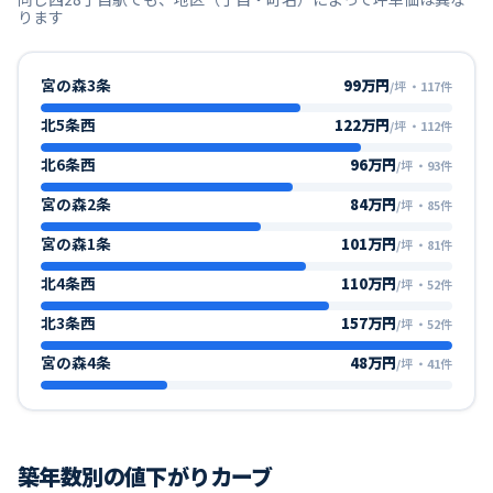
ります
宮の森3条
99万円
/坪
・
117
件
北5条西
122万円
/坪
・
112
件
北6条西
96万円
/坪
・
93
件
宮の森2条
84万円
/坪
・
85
件
宮の森1条
101万円
/坪
・
81
件
北4条西
110万円
/坪
・
52
件
北3条西
157万円
/坪
・
52
件
宮の森4条
48万円
/坪
・
41
件
築年数別の値下がりカーブ