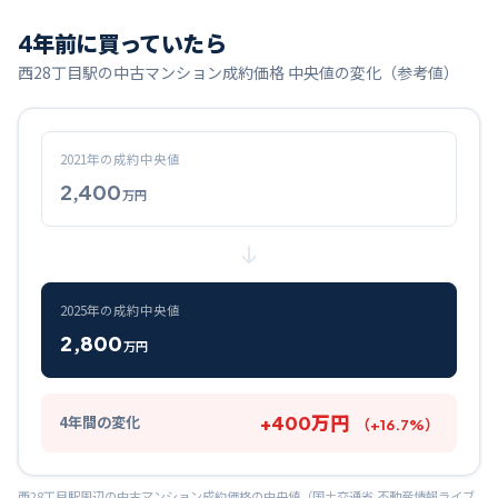
4
年前に買っていたら
西28丁目
駅の中古マンション成約価格 中央値の変化（参考値）
2021
年の成約中央値
2,400
万円
2025
年の成約中央値
2,800
万円
+
400
万円
4
年間の変化
（
+
16.7
%）
西28丁目
駅周辺の中古マンション成約価格の中央値（国土交通省 不動産情報ライブ