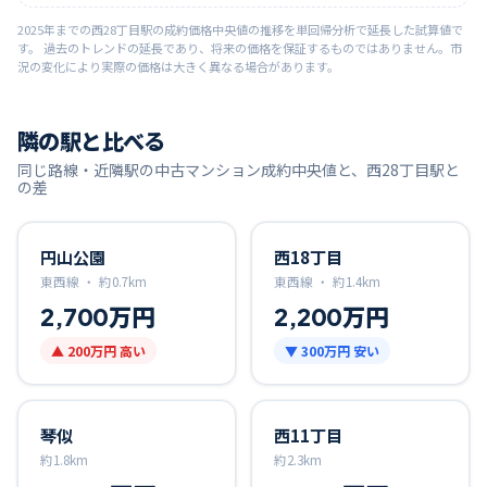
2025
年までの
西28丁目
駅の成約価格中央値の推移を単回帰分析で延長した試算値で
す。 過去のトレンドの延長であり、将来の価格を保証するものではありません。市
況の変化により実際の価格は大きく異なる場合があります。
隣の駅と比べる
同じ路線・近隣駅の中古マンション成約中央値と、
西28丁目
駅と
の差
円山公園
西18丁目
東西線 ・
約
0.7
km
東西線 ・
約
1.4
km
2,700万円
2,200万円
▲
200万円
高い
▼
300万円
安い
琴似
西11丁目
約
1.8
km
約
2.3
km