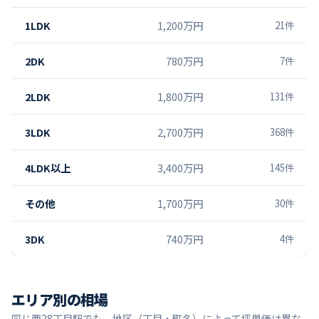
1LDK
1,200万円
21
件
2DK
780万円
7
件
2LDK
1,800万円
131
件
3LDK
2,700万円
368
件
4LDK以上
3,400万円
145
件
その他
1,700万円
30
件
3DK
740万円
4
件
エリア別の相場
同じ
西28丁目
駅でも、地区（丁目・町名）によって坪単価は異な