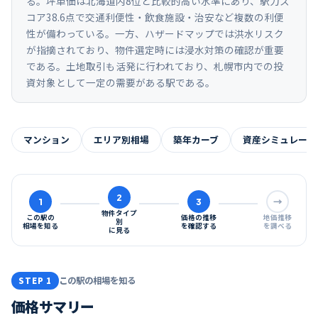
る。坪単価は北海道内8位と比較的高い水準にあり、駅力ス
コア38.6点で交通利便性・飲食施設・治安など複数の利便
性が備わっている。一方、ハザードマップでは洪水リスク
が指摘されており、物件選定時には浸水対策の確認が重要
である。土地取引も活発に行われており、札幌市内での投
資対象として一定の需要がある駅である。
マンション
エリア別相場
築年カーブ
資産シミュレーシ
2
1
3
→
物件タイプ
この駅の
価格の推移
地価推移
別
相場を知る
を確認する
を調べる
に見る
この駅の相場を知る
STEP 1
価格サマリー