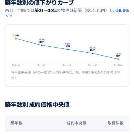
築年数別の値下がりカーブ
西11丁目
駅では
築21〜30年
の物件は新築（築5年以内）比
-56.6
%
です
286
万
-25.4
%
213
万
-40.9
%
169
万
-56.6
%
124
万
-78.5
%
62
万
築5年以内
築6〜10年
築11〜20年
築21〜30年
築31年以上
坪単価中央値（新築＝築5年以内を基準に比較。件数3件未満の築年帯は除
外）
築年数別 成約価格中央値
築年数
成約中央値
取引件数