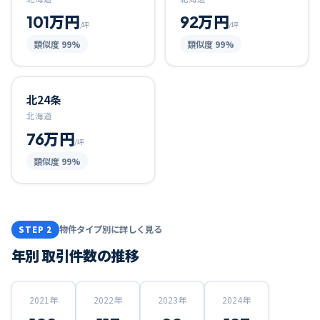
101万円
92万円
/坪
/坪
類似度
99
%
類似度
99
%
北24条
北海道
76万円
/坪
類似度
99
%
物件タイプ別に詳しく見る
STEP 2
年別 取引件数の推移
2021
年
2022
年
2023
年
2024
年