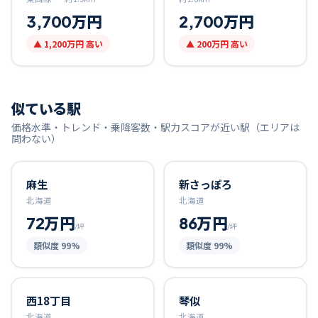
3,700万円
2,700万円
▲
1,200万円
高い
▲
200万円
高い
似ている駅
価格水準・トレンド・乗降客数・駅力スコアが近い駅（エリアは
問わない）
麻生
新さっぽろ
北海道
北海道
72万円
86万円
/坪
/坪
類似度
99
%
類似度
99
%
西18丁目
琴似
北海道
北海道