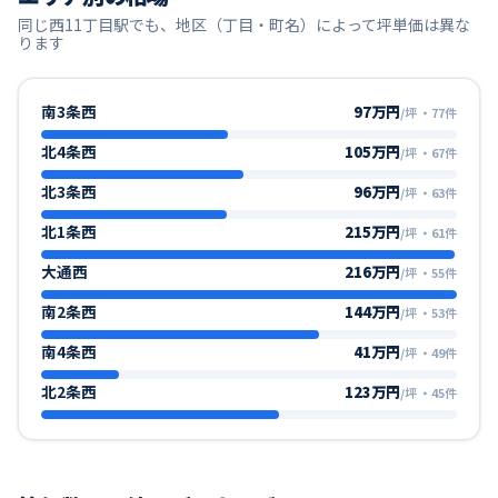
同じ
西11丁目
駅でも、地区（丁目・町名）によって坪単価は異な
ります
南3条西
97万円
/坪
・
77
件
北4条西
105万円
/坪
・
67
件
北3条西
96万円
/坪
・
63
件
北1条西
215万円
/坪
・
61
件
大通西
216万円
/坪
・
55
件
南2条西
144万円
/坪
・
53
件
南4条西
41万円
/坪
・
49
件
北2条西
123万円
/坪
・
45
件