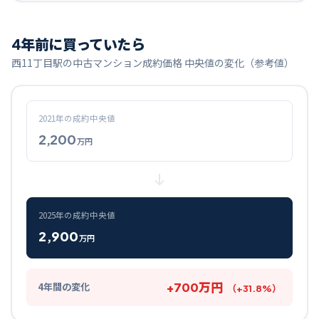
4
年前に買っていたら
西11丁目
駅の中古マンション成約価格 中央値の変化（参考値）
2021
年の成約中央値
2,200
万円
2025
年の成約中央値
2,900
万円
+
700
万円
4
年間の変化
（
+
31.8
%）