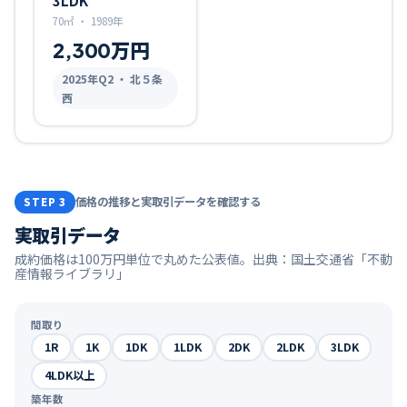
70㎡
・
1989年
2,300万円
2025
年Q
2
・ 北５条
西
価格の推移と実取引データを確認する
STEP 3
実取引データ
成約価格は100万円単位で丸めた公表値。出典：国土交通省「不動
産情報ライブラリ」
間取り
1R
1K
1DK
1LDK
2DK
2LDK
3LDK
4LDK以上
築年数