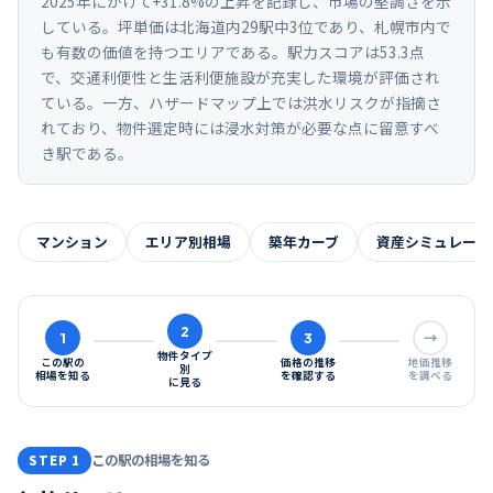
2025年にかけて+31.8%の上昇を記録し、市場の堅調さを示
している。坪単価は北海道内29駅中3位であり、札幌市内で
も有数の価値を持つエリアである。駅力スコアは53.3点
で、交通利便性と生活利便施設が充実した環境が評価され
ている。一方、ハザードマップ上では洪水リスクが指摘さ
れており、物件選定時には浸水対策が必要な点に留意すべ
き駅である。
マンション
エリア別相場
築年カーブ
資産シミュレーシ
2
1
3
→
物件タイプ
この駅の
価格の推移
地価推移
別
相場を知る
を確認する
を調べる
に見る
この駅の相場を知る
STEP 1