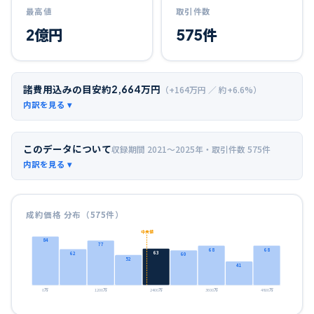
最高値
取引件数
2
億円
575
件
諸費用込みの目安
約
2,664
万円
（+
164
万円 ／ 約+
6.6
%）
このデータについて
収録期間
2021〜2025年
・取引件数
575
件
成約価格 分布（
575
件）
中央値
84
77
68
68
63
62
60
52
41
0万
1200万
2400万
3600万
4800万