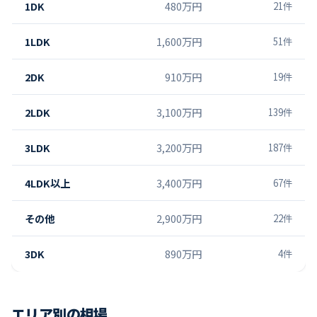
1DK
480万円
21
件
1LDK
1,600万円
51
件
2DK
910万円
19
件
2LDK
3,100万円
139
件
3LDK
3,200万円
187
件
4LDK以上
3,400万円
67
件
その他
2,900万円
22
件
3DK
890万円
4
件
エリア別の相場