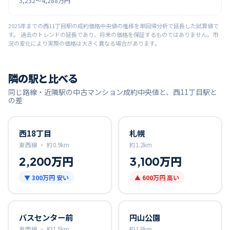
3,232
〜
4,288
万円
2025
年までの
西11丁目
駅の成約価格中央値の推移を単回帰分析で延長した試算値で
す。 過去のトレンドの延長であり、将来の価格を保証するものではありません。市
況の変化により実際の価格は大きく異なる場合があります。
隣の駅と比べる
同じ路線・近隣駅の中古マンション成約中央値と、
西11丁目
駅と
の差
西18丁目
札幌
東西線 ・
約
0.9
km
約
1.2
km
2,200万円
3,100万円
▼
300万円
安い
▲
600万円
高い
バスセンター前
円山公園
東西線 ・
約
1.5
km
約
1.8
km