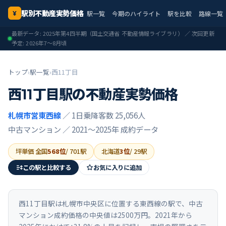
駅別不動産実勢価格
駅一覧
今期のハイライト
駅を比較
路線一覧
¥
最新データ:
2025年第4四半期
（国土交通省 不動産情報ライブラリ） ／ 次回更新
予定:
2026年7〜8月頃
トップ
›
駅一覧
›
西11丁目
西11丁目
駅の不動産実勢価格
札幌市営東西線
／ 1日乗降客数 25,056人
中古マンション ／
2021〜2025年
成約データ
坪単価 全国
568
位
/
701
駅
北海道
3
位
/
29
駅
この駅と比較する
お気に入りに追加
西11丁目駅は札幌市中央区に位置する東西線の駅で、中古
マンション成約価格の中央値は2500万円。2021年から