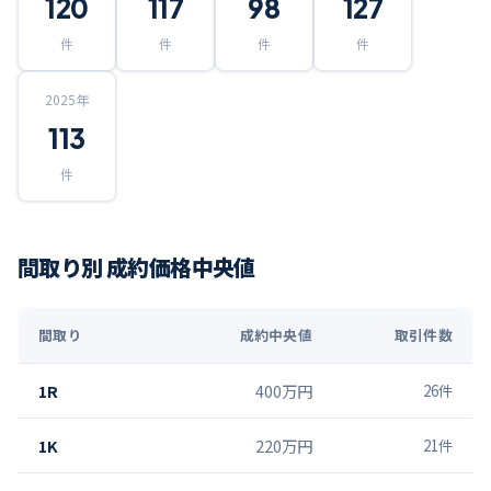
120
117
98
127
件
件
件
件
2025
年
113
件
間取り別 成約価格中央値
間取り
成約中央値
取引件数
1R
400万円
26
件
1K
220万円
21
件