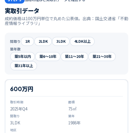
実取引データ
成約価格は100万円単位で丸めた公表値。出典：国土交通省「不動
産情報ライブラリ」
1R
2LDK
3LDK
4LDK以上
間取り
築年数
築5年以内
築6〜10年
築11〜20年
築21〜30年
築31年以上
600万円
2025
年Q
4
75㎡
3LDK
1986年