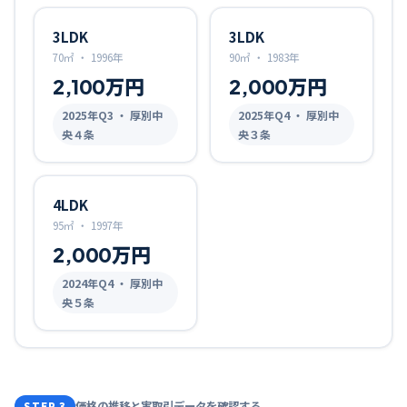
3LDK
3LDK
70㎡
・
1996年
90㎡
・
1983年
2,100万円
2,000万円
2025
年Q
3
・ 厚別中
2025
年Q
4
・ 厚別中
央４条
央３条
4LDK
95㎡
・
1997年
2,000万円
2024
年Q
4
・ 厚別中
央５条
価格の推移と実取引データを確認する
STEP 3