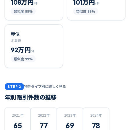
108万円
101万円
/坪
/坪
類似度
99
%
類似度
99
%
琴似
北海道
92万円
/坪
類似度
99
%
物件タイプ別に詳しく見る
STEP 2
年別 取引件数の推移
2021
年
2022
年
2023
年
2024
年
65
77
69
78