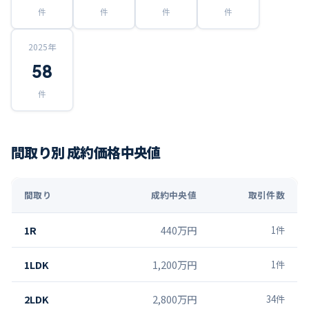
件
件
件
件
2025
年
58
件
間取り別 成約価格中央値
間取り
成約中央値
取引件数
1R
440万円
1
件
1LDK
1,200万円
1
件
2LDK
2,800万円
34
件