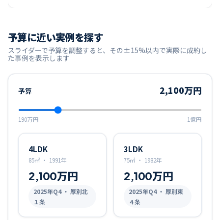
予算に近い実例を探す
スライダーで予算を調整すると、その±15%以内で実際に成約し
た事例を表示します
2,100万円
予算
190万円
1億円
4LDK
3LDK
85㎡
・
1991年
75㎡
・
1982年
2,100万円
2,100万円
2025
年Q
4
・ 厚別北
2025
年Q
4
・ 厚別東
１条
４条