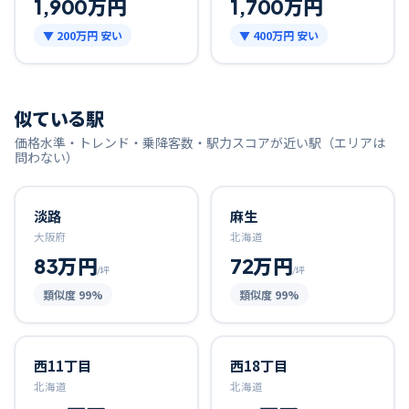
1,900万円
1,700万円
▼
200万円
安い
▼
400万円
安い
似ている駅
価格水準・トレンド・乗降客数・駅力スコアが近い駅（エリアは
問わない）
淡路
麻生
大阪府
北海道
83万円
72万円
/坪
/坪
類似度
99
%
類似度
99
%
西11丁目
西18丁目
北海道
北海道