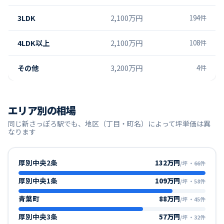
3LDK
2,100万円
194
件
4LDK以上
2,100万円
108
件
その他
3,200万円
4
件
エリア別の相場
同じ
新さっぽろ
駅でも、地区（丁目・町名）によって坪単価は異
なります
厚別中央2条
132万円
/坪
・
66
件
厚別中央1条
109万円
/坪
・
58
件
青葉町
88万円
/坪
・
45
件
厚別中央3条
57万円
/坪
・
32
件