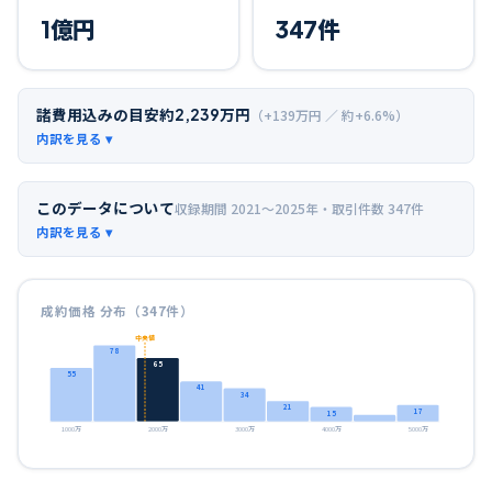
1
億円
347
件
諸費用込みの目安
約
2,239
万円
（+
139
万円 ／ 約+
6.6
%）
このデータについて
収録期間
2021〜2025年
・取引件数
347
件
成約価格 分布（
347
件）
中央値
78
65
55
41
34
21
17
15
1000万
2000万
3000万
4000万
5000万