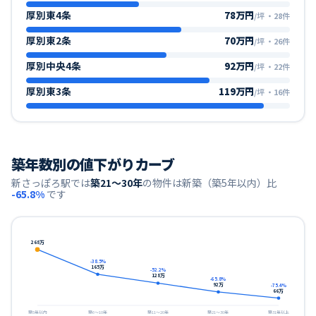
厚別東4条
78万円
/坪
・
28
件
厚別東2条
70万円
/坪
・
26
件
厚別中央4条
92万円
/坪
・
22
件
厚別東3条
119万円
/坪
・
16
件
築年数別の値下がりカーブ
新さっぽろ
駅では
築21〜30年
の物件は新築（築5年以内）比
-65.8
%
です
268
万
-38.5
%
165
万
-52.2
%
128
万
-65.8
%
92
万
-75.4
%
66
万
築5年以内
築6〜10年
築11〜20年
築21〜30年
築31年以上