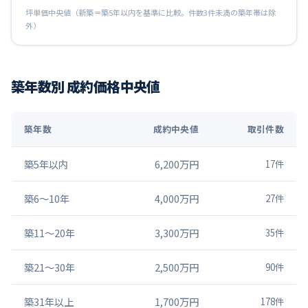
坪単価中央値（新築＝築5年以内を基準に比較。件数3件未満の築年帯は除
外）
築年数別 成約価格中央値
築年数
成約中央値
取引件数
築5年以内
6,200万円
17
件
築6〜10年
4,000万円
27
件
築11〜20年
3,300万円
35
件
築21〜30年
2,500万円
90
件
築31年以上
1,700万円
178
件