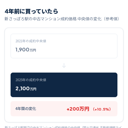
4
年前に買っていたら
新さっぽろ
駅の中古マンション成約価格 中央値の変化（参考値）
2021
年の成約中央値
1,900
万円
2025
年の成約中央値
2,100
万円
+
200
万円
4
年間の変化
（
+
10.5
%）
新さっぽろ
駅周辺の中古マンション成約価格の中央値（国土交通省 不動産情報ライ