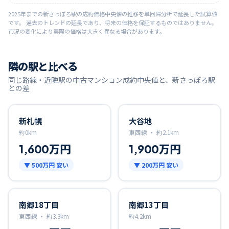
2025
年までの
新さっぽろ
駅の成約価格中央値の推移を単回帰分析で延長した試算値
です。 過去のトレンドの延長であり、将来の価格を保証するものではありません。
市況の変化により実際の価格は大きく異なる場合があります。
隣の駅と比べる
同じ路線・近隣駅の中古マンション成約中央値と、
新さっぽろ
駅
との差
新札幌
大谷地
約
0
km
東西線 ・
約
2.1
km
1,600万円
1,900万円
▼
500万円
安い
▼
200万円
安い
南郷18丁目
南郷13丁目
東西線 ・
約
3.3
km
約
4.2
km