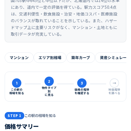
国703駅中643位と中位以下だが、北海道内では14位の水準
にあり、道内で一定の評価を得ている。駅力スコア50.4点
は、交通利便性・飲食施設・治安・地価コスパ・医療施設
のバランスが取れていることを示している。また、ハザー
ドマップ上に主要リスクがなく、マンション・土地ともに
取引データが充実している。
マンション
エリア別相場
築年カーブ
資産シミュレーシ
2
1
3
→
物件タイプ
この駅の
価格の推移
地価推移
別
相場を知る
を確認する
を調べる
に見る
この駅の相場を知る
STEP 1
価格サマリー