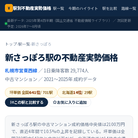
駅別不動産実勢価格
駅一覧
今期のハイライト
駅を比較
路線一覧
¥
最新データ:
2025年第4四半期
（国土交通省 不動産情報ライブラリ） ／ 次回更新
予定:
2026年7〜8月頃
トップ
›
駅一覧
›
新さっぽろ
新さっぽろ
駅の不動産実勢価格
札幌市営東西線
／ 1日乗降客数 29,774人
中古マンション ／
2021〜2025年
成約データ
坪単価 全国
641
位
/
701
駅
北海道
14
位
/
29
駅
この駅と比較する
お気に入りに追加
新さっぽろ駅の中古マンション成約価格中央値は2100万円
で、直近4年間で10.5%の上昇を記録している。坪単価は全