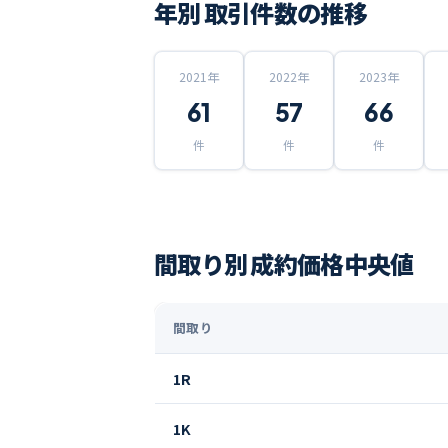
年別 取引件数の推移
2021
年
2022
年
2023
年
61
57
66
件
件
件
間取り別 成約価格中央値
間取り
1R
1K