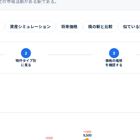
定の市場活動がある駅である。
資産シミュレーション
将来価格
隣の駅と比較
似ている
2
3
物件タイプ別
価格の推移
に見る
を確認する
+1900
9,500
+3300