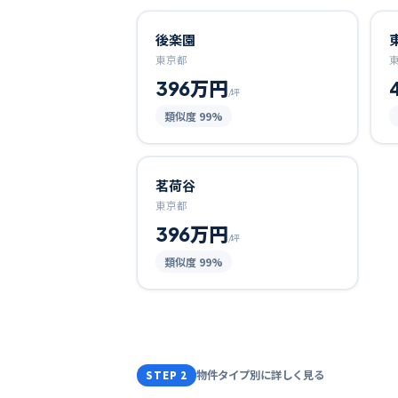
後楽園
東京都
396万円
/坪
類似度
99
%
茗荷谷
東京都
396万円
/坪
類似度
99
%
物件タイプ別に詳しく見る
STEP 2