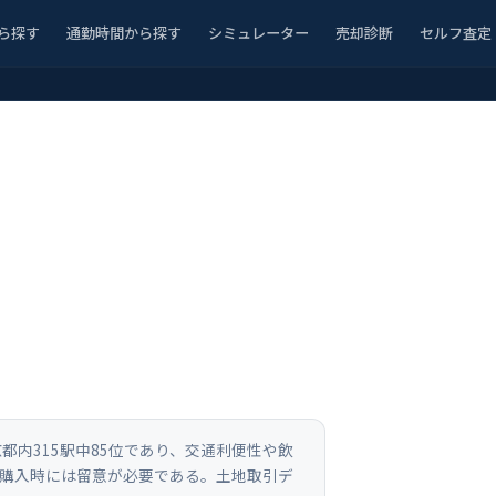
ら探す
通勤時間から探す
シミュレーター
売却診断
セルフ査定
都内315駅中85位であり、交通利便性や飲
件購入時には留意が必要である。土地取引デ