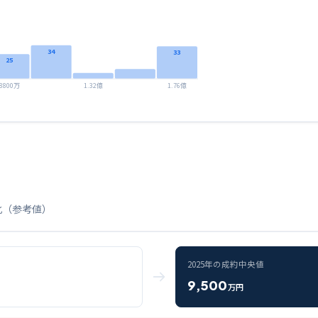
34
33
25
8800万
1.32億
1.76億
化（参考値）
2025
年の成約中央値
9,500
万円