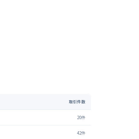
取引件数
20
件
42
件