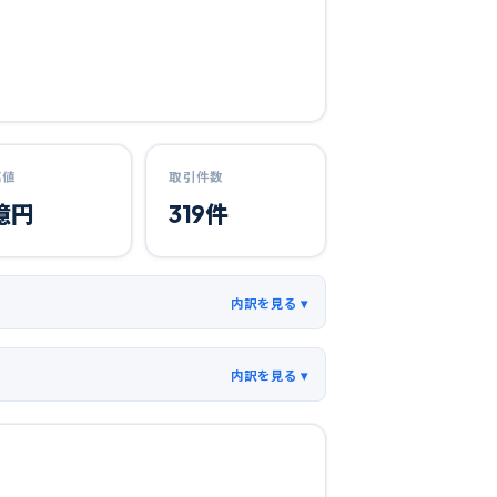
高値
取引件数
億円
319
件