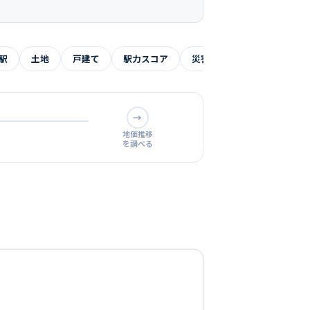
駅
土地
戸建て
駅力スコア
災害リスク
よくある質
→
地価推移
を調べる