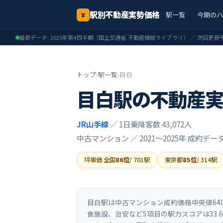
駅別不動産実勢価格
駅一覧
今期の
¥
最新データ:
2025年第4四半期
（国土交通省 不動産情報ライブラリ） ／ 次回更新
トップ
›
駅一覧
›
目白
目白
駅の不動産
JR山手線
／ 1日乗降客数 43,072人
中古マンション ／
2021〜2025年
成約デー
坪単価 全国
86
位
/
701
駅
東京都
85
位
/
314
駅
目白駅は中古マンション成約価格中央値640
食施設、治安など5項目の駅力スコアは33