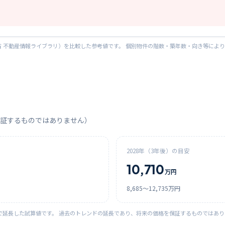
 不動産情報ライブラリ）を比較した参考値です。 個別物件の階数・築年数・向き等によ
証するものではありません）
2028
年（3年後）の目安
10,710
万円
8,685
〜
12,735
万円
で延長した試算値です。 過去のトレンドの延長であり、将来の価格を保証するものではあ