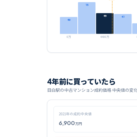
75
49
47
40
0万
4400万
4
年前に買っていたら
目白
駅の中古マンション成約価格 中央値の変
2021
年の成約中央値
6,900
万円