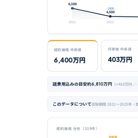
6,900
-2400
4,500
2021
2022
坪単価 中央値
成約価格 中央値
403
万円
6,400
万円
諸費用込みの目安
約
6,810
万円
（+
410
万円 ／
このデータについて
収録期間
2021〜2025年
・
成約価格 分布（
319
件）
中央値