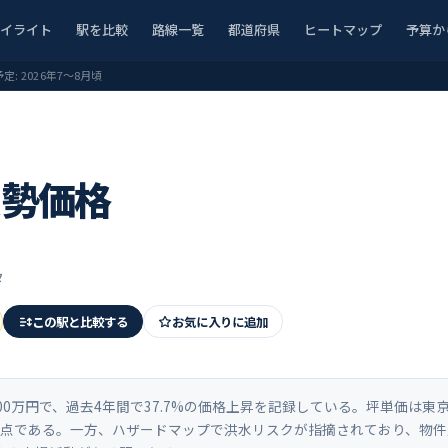
ハイライト
駅を比較
路線一覧
都道府県
ヒートマップ
予算か
予定:
2026年7〜8月頃
実勢価格
タ
この駅と比較する
お気に入りに追加
0万円で、過去4年間で37.7%の価格上昇を記録している。坪単価は東京
.6点である。一方、ハザードマップで洪水リスクが指摘されており、物