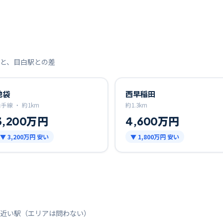
と、
目白
駅との差
池袋
西早稲田
山手線 ・
約
1
km
約
1.3
km
3,200万円
4,600万円
▼
3,200万円
安い
▼
1,800万円
安い
近い駅（エリアは問わない）