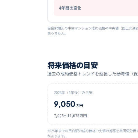
4
年間の変化
目白
駅周辺の中古マンション成約価格の中央値（国土交通省
ありません。
将来価格の目安
過去の成約価格トレンドを延長した参考値（保
2026
年（1年後）の目安
9,050
万円
7,025
〜
11,075
万円
2025
年までの
目白
駅の成約価格中央値の推移を単回帰分析
があります。