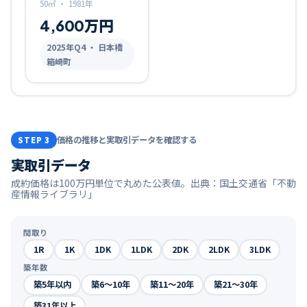
50㎡
・
1981年
4,600万円
2025
年Q
4
・ 日本橋
箱崎町
価格の推移と実取引データを確認する
STEP 3
実取引データ
成約価格は100万円単位で丸めた公表値。出典：国土交通省「不動
産情報ライブラリ」
間取り
1R
1K
1DK
1LDK
2DK
2LDK
3LDK
築年数
築5年以内
築6〜10年
築11〜20年
築21〜30年
築31年以上