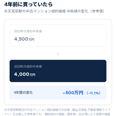
4
年前に買っていたら
水天宮前
駅の中古マンション成約価格 中央値の変化（参考値）
2021
年の成約中央値
4,500
万円
2025
年の成約中央値
4,000
万円
-500
万円
4
年間の変化
（
-11.1
%）
水天宮前
駅周辺の中古マンション成約価格の中央値（国土交通省 不動産情報ライブ
ラリ）を比較した参考値です。 個別物件の階数・築年数・向き等により実際の価格