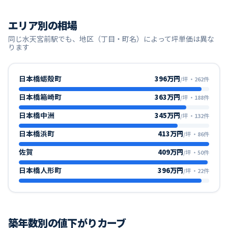
エリア別の相場
同じ
水天宮前
駅でも、地区（丁目・町名）によって坪単価は異な
ります
日本橋蛎殻町
396万円
/坪
・
262
件
日本橋箱崎町
363万円
/坪
・
188
件
日本橋中洲
345万円
/坪
・
132
件
日本橋浜町
413万円
/坪
・
86
件
佐賀
409万円
/坪
・
50
件
日本橋人形町
396万円
/坪
・
22
件
築年数別の値下がりカーブ