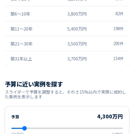
築6〜10年
3,800万円
82
件
築11〜20年
5,400万円
198
件
築21〜30年
3,500万円
295
件
築31年以上
3,700万円
154
件
予算に近い実例を探す
スライダーで予算を調整すると、その±15%以内で実際に成約し
た事例を表示します
4,300万円
予算
600万円
3.9億円