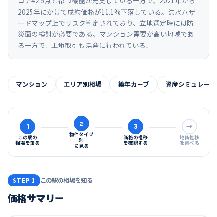
コア42.5点と都市機能が充実している一方で、2021年から
2025年にかけて成約価格が11.1%下落している。洪水ハザ
ードマップ上でリスク判定されており、立地選定時には防
災面の検討が必要である。マンション需要が高い地域であ
る一方で、土地取引も活発に行われている。
マンション
エリア別相場
築年カーブ
資産シミュレーシ
2
1
3
→
物件タイプ
この駅の
価格の推移
地価推移
別
相場を知る
を確認する
を調べる
に見る
この駅の相場を知る
STEP 1
価格サマリー