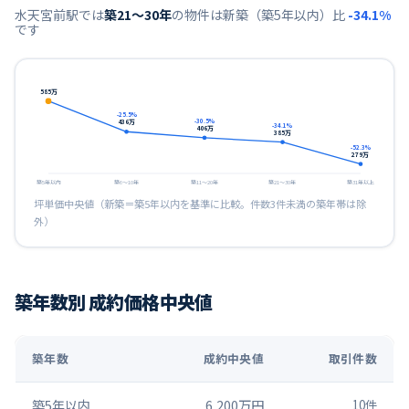
水天宮前
駅では
築21〜30年
の物件は新築（築5年以内）比
-34.1
%
です
585
万
-25.5
%
-30.5
%
436
万
-34.1
%
406
万
385
万
-52.3
%
279
万
築5年以内
築6〜10年
築11〜20年
築21〜30年
築31年以上
坪単価中央値（新築＝築5年以内を基準に比較。件数3件未満の築年帯は除
外）
築年数別 成約価格中央値
築年数
成約中央値
取引件数
築5年以内
6,200万円
10
件