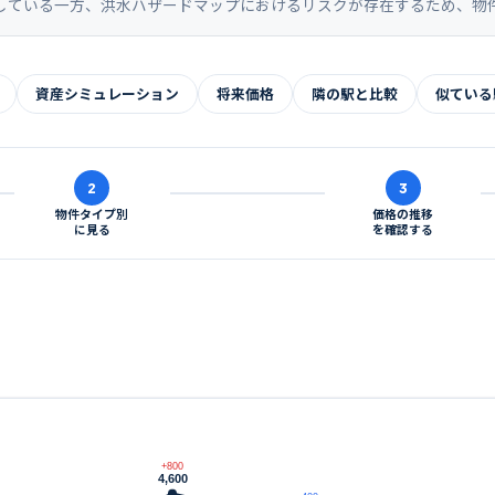
している一方、洪水ハザードマップにおけるリスクが存在するため、物
資産シミュレーション
将来価格
隣の駅と比較
似ている
2
3
物件タイプ別
価格の推移
に見る
を確認する
+800
4,600