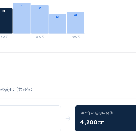
97
89
80
67
61
4000万
5600万
7200万
値の変化（参考値）
2025
年の成約中央値
4,200
万円