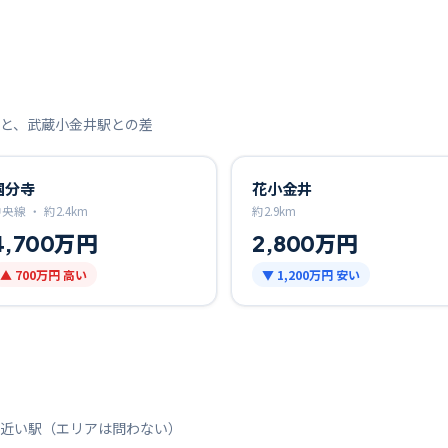
と、
武蔵小金井
駅との差
国分寺
花小金井
中央線 ・
約
2.4
km
約
2.9
km
4,700万円
2,800万円
▲
700万円
高い
▼
1,200万円
安い
近い駅（エリアは問わない）