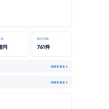
高値
取引件数
億円
761
件