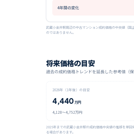
4
年間の変化
武蔵小金井
駅周辺の中古マンション成約価格の中央値（国土
のではありません。
将来価格の目安
過去の成約価格トレンドを延長した参考値（保
2026
年（1年後）の目安
4,440
万円
4,128
〜
4,752
万円
2025
年までの
武蔵小金井
駅の成約価格中央値の推移を単回
る場合があります。