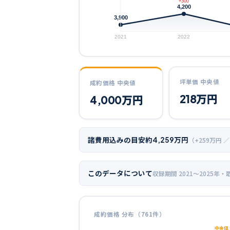
+300
4,200
3,900
2021
2022
坪単価 中央値
成約価格 中央値
218
万円
4,000
万円
諸費用込みの目安
約
4,259
万円
（+
259
万円 ／
このデータについて
収録期間
2021〜2025年
・
成約価格 分布（
761
件）
中央値