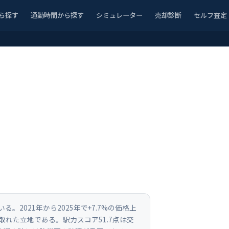
ら探す
通勤時間から探す
シミュレーター
売却診断
セルフ査定
2021年から2025年で+7.7%の価格上
れた立地である。駅力スコア51.7点は交