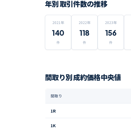
年別 取引件数の推移
2021
年
2022
年
2023
年
140
118
156
件
件
件
間取り別 成約価格中央値
間取り
1R
1K