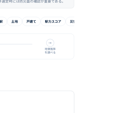
件選定時には防災面の確認が重要である。
駅
土地
戸建て
駅力スコア
災害リスク
よくある質
→
地価推移
を調べる