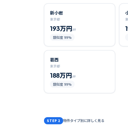
新小岩
東京都
193万円
/坪
類似度
99
%
葛西
東京都
188万円
/坪
類似度
99
%
物件タイプ別に詳しく見る
STEP 2