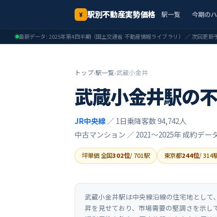
駅別不動産実勢価格
駅一覧
今期の
¥
最新データ:
2025年第4四半期
（国土交通省 不動産情報ライブラリ） ／ 次回更新
トップ
›
駅一覧
›
武蔵小金井
武蔵小金井
駅の
JR中央線
／ 1日乗降客数 94,742人
中古マンション ／
2021〜2025年
成約デー
坪単価 全国
302
位
/
701
駅
東京都
244
位
/
314
武蔵小金井駅は中央線沿線の住宅地として、中
昇を見せており、市場需要の堅調さを示して