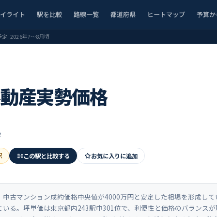
ハイライト
駅を比較
路線一覧
都道府県
ヒートマップ
予算か
予定:
2026年7〜8月頃
不動産実勢価格
タ
駅
この駅と比較する
お気に入りに追加
古マンション成約価格中央値が4000万円と安定した相場を形成している。
いる。坪単価は東京都内243駅中301位で、利便性と価格のバランスが取