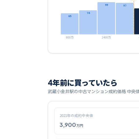
99
97
74
65
800万
2400万
4
年前に買っていたら
武蔵小金井
駅の中古マンション成約価格 中央
2021
年の成約中央値
3,900
万円