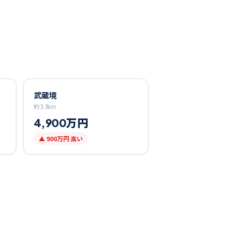
武蔵境
約
3.3
km
4,900万円
▲
900万円
高い