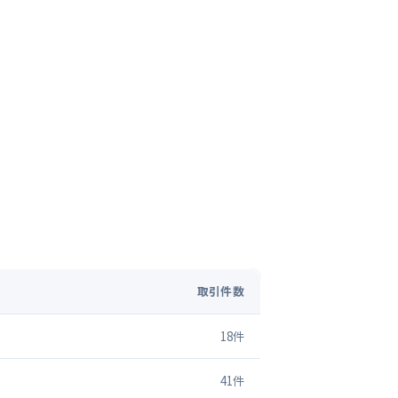
取引件数
18
件
41
件