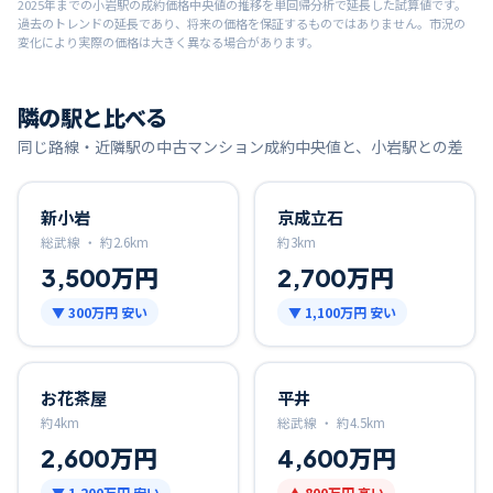
2025
年までの
小岩
駅の成約価格中央値の推移を単回帰分析で延長した試算値です。
過去のトレンドの延長であり、将来の価格を保証するものではありません。市況の
変化により実際の価格は大きく異なる場合があります。
隣の駅と比べる
同じ路線・近隣駅の中古マンション成約中央値と、
小岩
駅との差
新小岩
京成立石
総武線 ・
約
2.6
km
約
3
km
3,500万円
2,700万円
▼
300万円
安い
▼
1,100万円
安い
お花茶屋
平井
約
4
km
総武線 ・
約
4.5
km
2,600万円
4,600万円
▼
1,200万円
安い
▲
800万円
高い