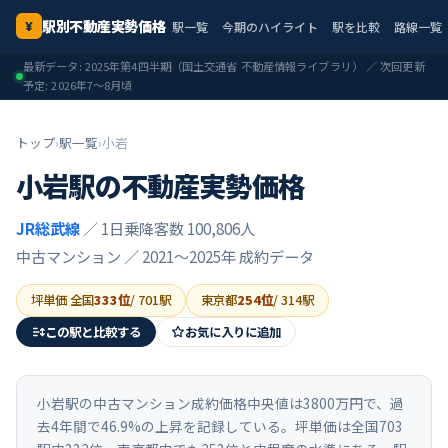
駅別不動産実勢価格
駅一覧
今期のハイライト
駅を比較
路線一覧
¥
最新データ:
2025年第4四半期
（国土交通省 不動産情報ライブラリ） ／ 次回更新
予定:
2026年7〜8月頃
トップ
›
駅一覧
›
小岩
小岩
駅の不動産実勢価格
JR総武線
／ 1日乗降客数 100,806人
中古マンション ／
2021〜2025年
成約データ
坪単価 全国
333
位
/
701
駅
東京都
254
位
/
314
駅
この駅と比較する
お気に入りに追加
小岩駅の中古マンション成約価格中央値は3800万円で、過
去4年間で46.9%の上昇を記録している。坪単価は全国703