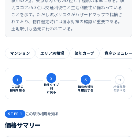
駅中332位、東京都内でも253位と中程度の水準にある。駅
力スコア55.3点は交通利便性と生活利便性が備わっている
ことを示す。ただし洪水リスクがハザードマップで指摘さ
れており、物件選定時には浸水対策の確認が重要である。
土地取引も活発に行われている。
マンション
エリア別相場
築年カーブ
資産シミュレーシ
2
1
3
→
物件タイプ
この駅の
価格の推移
地価推移
別
相場を知る
を確認する
を調べる
に見る
この駅の相場を知る
STEP 1
価格サマリー