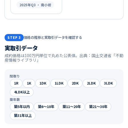
2025
年Q
3
・ 南小岩
価格の推移と実取引データを確認する
STEP 3
実取引データ
成約価格は100万円単位で丸めた公表値。出典：国土交通省「不動
産情報ライブラリ」
間取り
1R
1K
1DK
1LDK
2DK
2LDK
3LDK
4LDK以上
築年数
築5年以内
築6〜10年
築11〜20年
築21〜30年
築31年以上