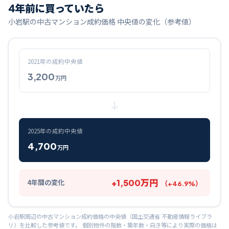
4
年前に買っていたら
小岩
駅の中古マンション成約価格 中央値の変化（参考値）
2021
年の成約中央値
3,200
万円
2025
年の成約中央値
4,700
万円
+
1,500
万円
4
年間の変化
（
+
46.9
%）
小岩
駅周辺の中古マンション成約価格の中央値（国土交通省 不動産情報ライブラ
リ）を比較した参考値です。 個別物件の階数・築年数・向き等により実際の価格は