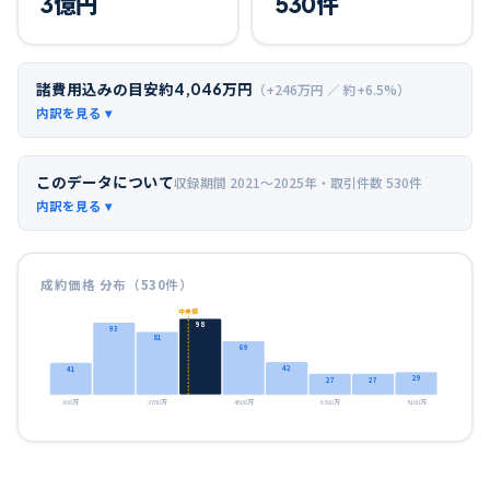
3
億円
530
件
諸費用込みの目安
約
4,046
万円
（+
246
万円 ／ 約+
6.5
%）
このデータについて
収録期間
2021〜2025年
・取引件数
530
件
成約価格 分布（
530
件）
中央値
98
93
81
69
42
41
29
27
27
900万
2700万
4500万
6300万
8100万