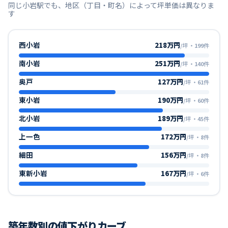
同じ
小岩
駅でも、地区（丁目・町名）によって坪単価は異なりま
す
西小岩
218万円
/坪
・
199
件
南小岩
251万円
/坪
・
140
件
奥戸
127万円
/坪
・
61
件
東小岩
190万円
/坪
・
60
件
北小岩
189万円
/坪
・
45
件
上一色
172万円
/坪
・
8
件
細田
156万円
/坪
・
8
件
東新小岩
167万円
/坪
・
6
件
築年数別の値下がりカーブ