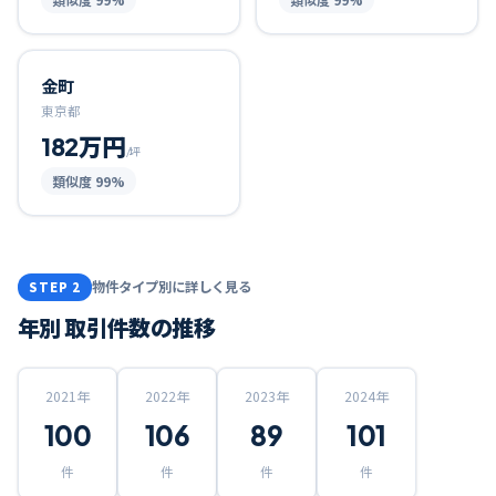
金町
東京都
182万円
/坪
類似度
99
%
物件タイプ別に詳しく見る
STEP 2
年別 取引件数の推移
2021
年
2022
年
2023
年
2024
年
100
106
89
101
件
件
件
件