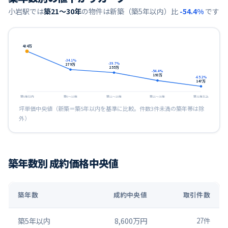
小岩
駅では
築21〜30年
の物件は新築（築5年以内）比
-54.4
%
です
424
万
-34.1
%
-39.7
%
279
万
255
万
-54.4
%
193
万
-65.2
%
147
万
築5年以内
築6〜10年
築11〜20年
築21〜30年
築31年以上
坪単価中央値（新築＝築5年以内を基準に比較。件数3件未満の築年帯は除
外）
築年数別 成約価格中央値
築年数
成約中央値
取引件数
築5年以内
8,600万円
27
件