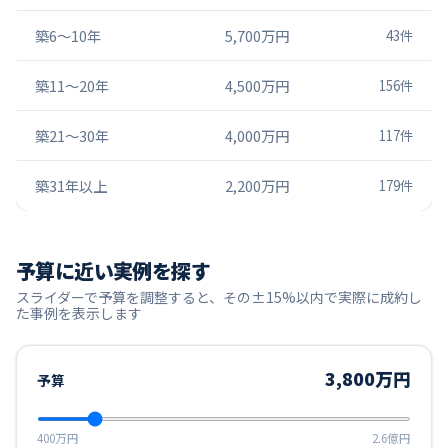
築6〜10年
5,700万円
43
件
築11〜20年
4,500万円
156
件
築21〜30年
4,000万円
117
件
築31年以上
2,200万円
179
件
予算に近い実例を探す
スライダーで予算を調整すると、その±15%以内で実際に成約し
た事例を表示します
3,800万円
予算
400万円
2.6億円