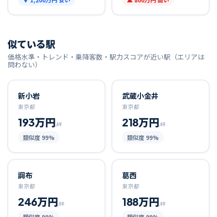
似ている駅
価格水準・トレンド・乗降客数・駅力スコアが近い駅（エリアは
問わない）
新小岩
武蔵小金井
東京都
東京都
193万円
218万円
/坪
/坪
類似度
99
%
類似度
99
%
調布
葛西
東京都
東京都
246万円
188万円
/坪
/坪
類似度
99
%
類似度
99
%