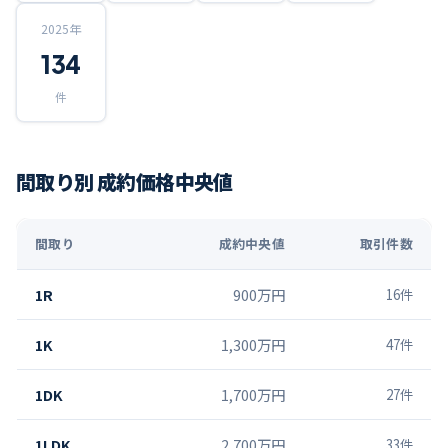
2025
年
134
件
間取り別 成約価格中央値
間取り
成約中央値
取引件数
1R
900万円
16
件
1K
1,300万円
47
件
1DK
1,700万円
27
件
1LDK
2,700万円
33
件