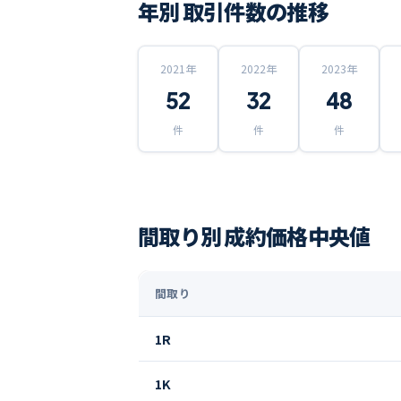
年別 取引件数の推移
2021
年
2022
年
2023
年
52
32
48
件
件
件
間取り別 成約価格中央値
間取り
1R
1K