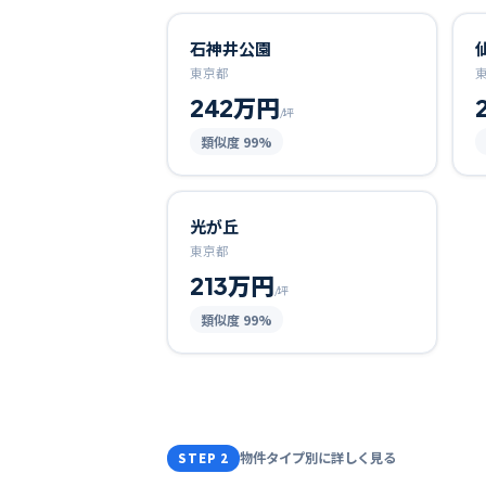
石神井公園
東京都
242万円
/坪
類似度
99
%
光が丘
東京都
213万円
/坪
類似度
99
%
物件タイプ別に詳しく見る
STEP 2