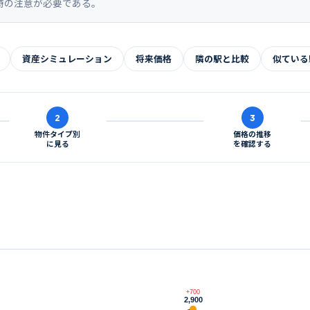
時の注意が必要である。
資産シミュレーション
将来価格
隣の駅と比較
似ている
2
3
物件タイプ別
価格の推移
に見る
を確認する
+700
2,900