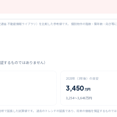
通省 不動産情報ライブラリ）を比較した参考値です。 個別物件の階数・築年数・向き等
証するものではありません）
2028
年（3年後）の目安
3,450
万円
3,254
〜
3,646
万円
分析で延長した試算値です。 過去のトレンドの延長であり、将来の価格を保証するもので