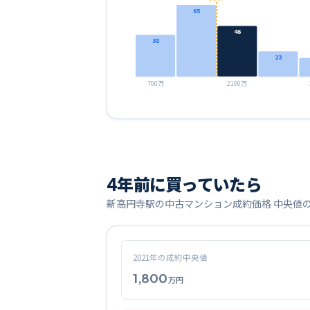
65
46
38
23
700万
2100万
4
年前に買っていたら
新高円寺
駅の中古マンション成約価格 中央値
2021
年の成約中央値
1,800
万円