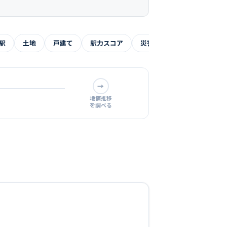
駅
土地
戸建て
駅力スコア
災害リスク
よくある質
→
地価推移
を調べる