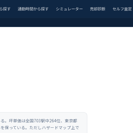
ら探す
通勤時間から探す
シミュレーター
売却診断
セルフ査定
いる。坪単価は全国703駅中264位、東京都
準を保っている。ただしハザードマップ上で