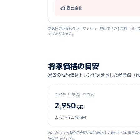
4
年間の変化
新高円寺
駅周辺の中古マンション成約価格の中央値（国土交
ではありません。
将来価格の目安
過去の成約価格トレンドを延長した参考値（保
2026
年（1年後）の目安
2,950
万円
2,754
〜
3,146
万円
2025
年までの
新高円寺
駅の成約価格中央値の推移を単回帰
場合があります。