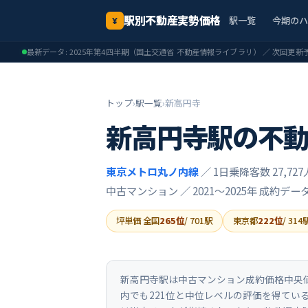
駅別不動産実勢価格
駅一覧
今期の
¥
最新データ:
2025年第4四半期
（国土交通省 不動産情報ライブラリ） ／ 次回更新
トップ
›
駅一覧
›
新高円寺
新高円寺
駅の不
東京メトロ丸ノ内線
／ 1日乗降客数 27,727
中古マンション ／
2021〜2025年
成約デー
坪単価 全国
265
位
/
701
駅
東京都
222
位
/
314
新高円寺駅は中古マンション成約価格中央値が2
内でも221位と中位レベルの評価を得てい