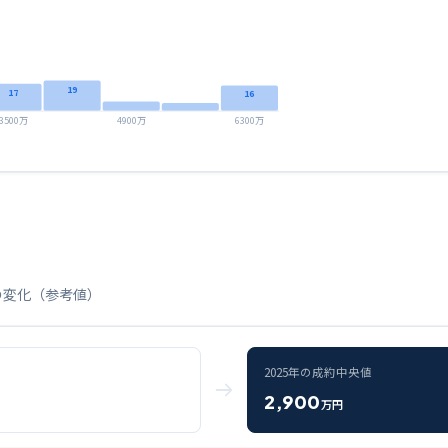
19
17
16
3500万
4900万
6300万
の変化（参考値）
2025
年の成約中央値
2,900
万円