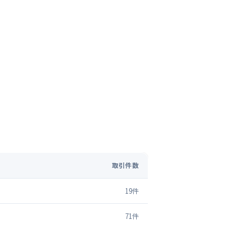
取引件数
19
件
71
件