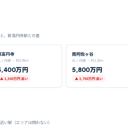
と、
新高円寺
駅との差
東高円寺
南阿佐ヶ谷
丸ノ内線 ・
約
0.9
km
丸ノ内線 ・
約
1.2
km
3,400万円
5,800万円
▲
1,300万円
高い
▲
3,700万円
高い
近い駅（エリアは問わない）