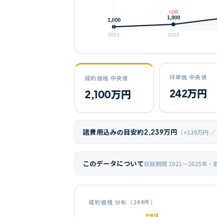
+100
1,900
1,800
2021
2022
坪単価 中央値
成約価格 中央値
242
万円
2,100
万円
諸費用込みの目安
約
2,239
万円
（+
139
万円 ／
このデータについて
収録期間
2021〜2025年
・
成約価格 分布（
244
件）
中央値