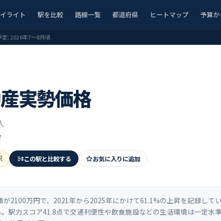
ハイライト
駅を比較
路線一覧
都道府県
ヒートマップ
予算か
予定:
2026年7〜8月頃
動産実勢価格
人
タ
駅
この駅と比較する
お気に入りに追加
100万円で、2021年から2025年にかけて61.1%の上昇を記録して
る。駅力スコア41.8点で交通利便性や飲食施設などの生活環境は一定水