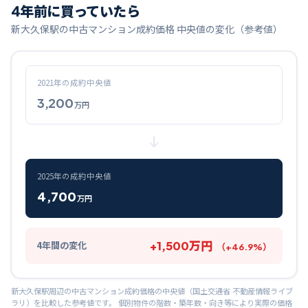
4
年前に買っていたら
新大久保
駅の中古マンション成約価格 中央値の変化（参考値）
2021
年の成約中央値
3,200
万円
2025
年の成約中央値
4,700
万円
+
1,500
万円
4
年間の変化
（
+
46.9
%）
新大久保
駅周辺の中古マンション成約価格の中央値（国土交通省 不動産情報ライブ
ラリ）を比較した参考値です。 個別物件の階数・築年数・向き等により実際の価格