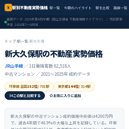
駅別不動産実勢価格
駅一覧
今期のハイライト
駅を比較
路線一覧
¥
最新データ:
2025年第4四半期
（国土交通省 不動産情報ライブラリ） ／ 次回更新
予定:
2026年7〜8月頃
トップ
›
駅一覧
›
新大久保
新大久保
駅の不動産実勢価格
JR山手線
／ 1日乗降客数 62,518人
中古マンション ／
2021〜2025年
成約データ
坪単価 全国
152
位
/
701
駅
東京都
144
位
/
314
駅
この駅と比較する
お気に入りに追加
新大久保駅の中古マンション成約価格中央値は4200万円
で、過去4年間で46.9%の大幅な上昇を記録している。坪単