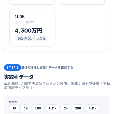
1LDK
35㎡
・
2003年
4,300万円
2024
年Q
1
・ 大久保
価格の推移と実取引データを確認する
STEP 3
実取引データ
成約価格は100万円単位で丸めた公表値。出典：国土交通省「不動
産情報ライブラリ」
間取り
1R
1K
1DK
1LDK
2K
2DK
2LDK