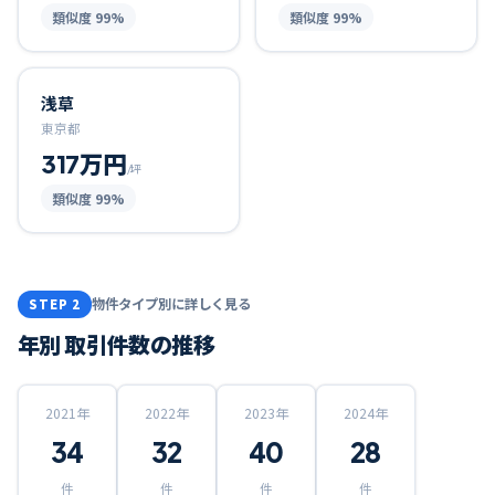
類似度
99
%
類似度
99
%
浅草
東京都
317万円
/坪
類似度
99
%
物件タイプ別に詳しく見る
STEP 2
年別 取引件数の推移
2021
年
2022
年
2023
年
2024
年
34
32
40
28
件
件
件
件