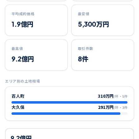
平均成約価格
最安値
1.9億円
5,300万円
最高値
取引件数
9.2億円
8件
エリア別の土地相場
百人町
310万円
/坪
・
5
件
大久保
291万円
/坪
・
3
件
9.2億円