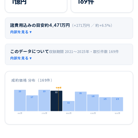
1
億円
169
件
諸費用込みの目安
約
4,471
万円
（+
271
万円 ／ 約+
6.5
%）
このデータについて
収録期間
2021〜2025年
・取引件数
169
件
成約価格 分布（
169
件）
中央値
23
23
22
21
18
17
15
15
11
900万
2700万
4500万
6300万
8100万