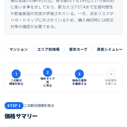
価は全国703駅中151位、東京都内でも143位という相対的
に高い水準を示しており、駅力スコア57.4点で交通利便性
や飲食施設の充実が評価されている。一方、洪水リスクが
ハザードマップに示されているため、購入検討時には防災
対策の確認が必要である。
マンション
エリア別相場
築年カーブ
資産シミュレーシ
2
1
3
→
物件タイプ
この駅の
価格の推移
地価推移
別
相場を知る
を確認する
を調べる
に見る
この駅の相場を知る
STEP 1
価格サマリー