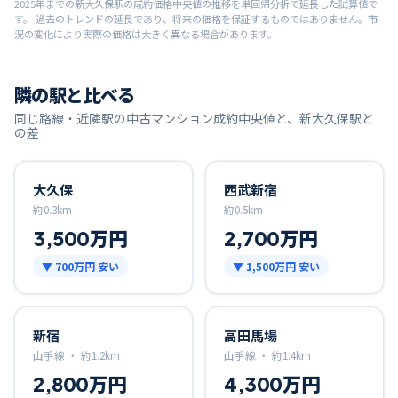
2025
年までの
新大久保
駅の成約価格中央値の推移を単回帰分析で延長した試算値で
す。 過去のトレンドの延長であり、将来の価格を保証するものではありません。市
況の変化により実際の価格は大きく異なる場合があります。
隣の駅と比べる
同じ路線・近隣駅の中古マンション成約中央値と、
新大久保
駅と
の差
大久保
西武新宿
約
0.3
km
約
0.5
km
3,500万円
2,700万円
▼
700万円
安い
▼
1,500万円
安い
新宿
高田馬場
山手線 ・
約
1.2
km
山手線 ・
約
1.4
km
2,800万円
4,300万円