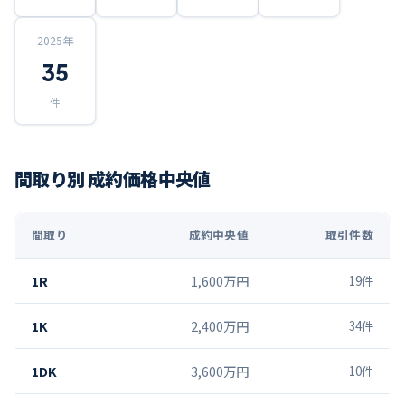
2025
年
35
件
間取り別 成約価格中央値
間取り
成約中央値
取引件数
1R
1,600万円
19
件
1K
2,400万円
34
件
1DK
3,600万円
10
件