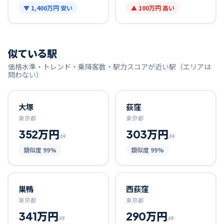
▼
1,400万円
安い
▲
100万円
高い
似ている駅
価格水準・トレンド・乗降客数・駅力スコアが近い駅（エリアは
問わない）
大塚
荻窪
東京都
東京都
352万円
303万円
/坪
/坪
類似度
99
%
類似度
99
%
巣鴨
西荻窪
東京都
東京都
341万円
290万円
/坪
/坪