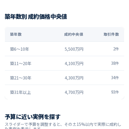
築年数別 成約価格中央値
築年数
成約中央値
取引件数
築6〜10年
5,500万円
2
件
築11〜20年
4,100万円
38
件
築21〜30年
4,300万円
34
件
築31年以上
4,700万円
93
件
予算に近い実例を探す
スライダーで予算を調整すると、その±15%以内で実際に成約し
た事例を表示します