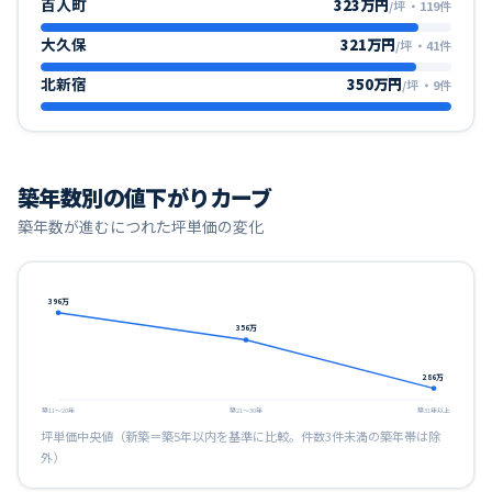
百人町
323万円
/坪
・
119
件
大久保
321万円
/坪
・
41
件
北新宿
350万円
/坪
・
9
件
築年数別の値下がりカーブ
築年数が進むにつれた坪単価の変化
396
万
356
万
286
万
築11〜20年
築21〜30年
築31年以上
坪単価中央値（新築＝築5年以内を基準に比較。件数3件未満の築年帯は除
外）