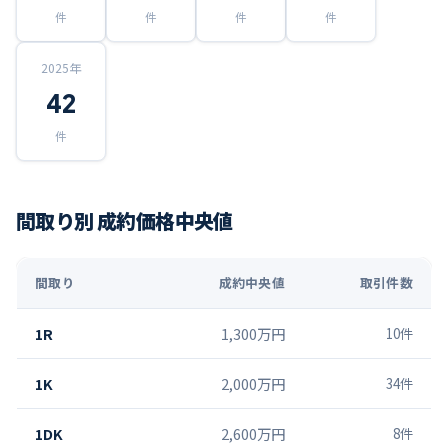
件
件
件
件
2025
年
42
件
間取り別 成約価格中央値
間取り
成約中央値
取引件数
1R
1,300万円
10
件
1K
2,000万円
34
件
1DK
2,600万円
8
件