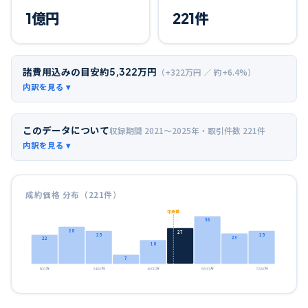
1
億円
221
件
諸費用込みの目安
約
5,322
万円
（+
322
万円 ／ 約+
6.4
%）
このデータについて
収録期間
2021〜2025年
・取引件数
221
件
成約価格 分布（
221
件）
中央値
36
28
27
25
25
23
22
18
7
800万
2400万
4000万
5600万
7200万