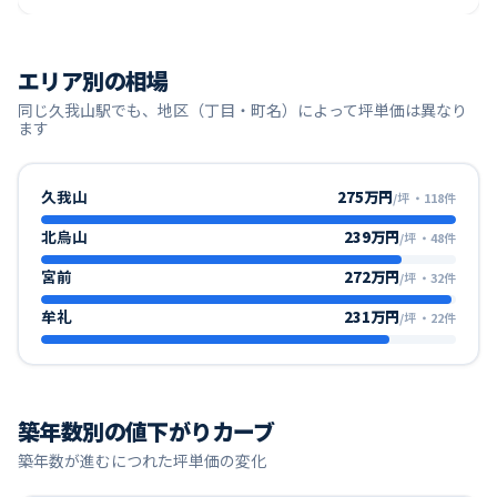
エリア別の相場
同じ
久我山
駅でも、地区（丁目・町名）によって坪単価は異なり
ます
久我山
275万円
/坪
・
118
件
北烏山
239万円
/坪
・
48
件
宮前
272万円
/坪
・
32
件
牟礼
231万円
/坪
・
22
件
築年数別の値下がりカーブ
築年数が進むにつれた坪単価の変化