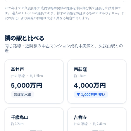
2025
年までの
久我山
駅の成約価格中央値の推移を単回帰分析で延長した試算値で
す。 過去のトレンドの延長であり、将来の価格を保証するものではありません。市
況の変化により実際の価格は大きく異なる場合があります。
隣の駅と比べる
同じ路線・近隣駅の中古マンション成約中央値と、
久我山
駅との
差
高井戸
西荻窪
井の頭線 ・
約
1.5
km
約
1.8
km
5,000万円
4,000万円
ほぼ同水準
▼
1,000万円
安い
千歳烏山
吉祥寺
約
2.2
km
井の頭線 ・
約
2.4
km