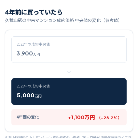
4
年前に買っていたら
久我山
駅の中古マンション成約価格 中央値の変化（参考値）
2021
年の成約中央値
3,900
万円
2025
年の成約中央値
5,000
万円
+
1,100
万円
4
年間の変化
（
+
28.2
%）
久我山
駅周辺の中古マンション成約価格の中央値（国土交通省 不動産情報ライブラ