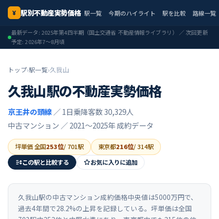
駅別不動産実勢価格
駅一覧
今期のハイライト
駅を比較
路線一覧
¥
最新データ:
2025年第4四半期
（国土交通省 不動産情報ライブラリ） ／ 次回更新
予定:
2026年7〜8月頃
トップ
›
駅一覧
›
久我山
久我山
駅の不動産実勢価格
京王井の頭線
／ 1日乗降客数 30,329人
中古マンション ／
2021〜2025年
成約データ
坪単価 全国
253
位
/
701
駅
東京都
216
位
/
314
駅
この駅と比較する
お気に入りに追加
久我山駅の中古マンション成約価格中央値は5000万円で、
過去4年間で28.2%の上昇を記録している。坪単価は全国