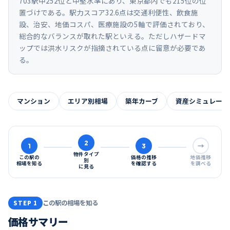
703駅中252位と中堅水準にあり、東京都内でも215位の位
置づけである。駅力スコア32.6点は交通利便性、飲食施
設、治安、地価コスパ、医療施設の5軸で評価されており、
総合的なバランスが取れた駅といえる。ただしハザードマ
ップでは洪水リスクが指摘されている点に留意が必要であ
る。
マンション
エリア別相場
築年カーブ
資産シミュレーシ
2
1
3
→
物件タイプ
この駅の
価格の推移
地価推移
別
相場を知る
を確認する
を調べる
に見る
この駅の相場を知る
STEP 1
価格サマリー