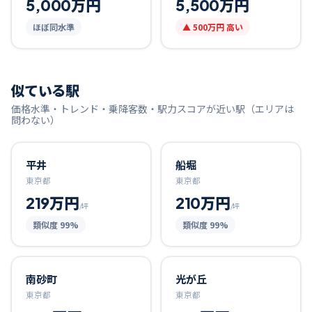
5,000万円
5,500万円
ほぼ同水準
▲
500万円
高い
似ている駅
価格水準・トレンド・乗降客数・駅力スコアが近い駅（エリアは
問わない）
平井
船堀
東京都
東京都
219万円
210万円
/坪
/坪
類似度
99
%
類似度
99
%
南砂町
光が丘
東京都
東京都