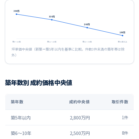
380
万
330
万
260
万
190
万
築6〜10年
築11〜20年
築21〜30年
築31年以上
坪単価中央値（新築＝築5年以内を基準に比較。件数3件未満の築年帯は除
外）
築年数別 成約価格中央値
築年数
成約中央値
取引件数
築5年以内
2,800万円
1
件
築6〜10年
2,500万円
8
件