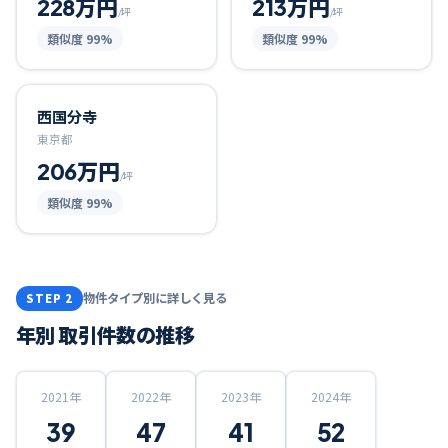
228万円
213万円
/坪
/坪
類似度
99
%
類似度
99
%
西国分寺
東京都
206万円
/坪
類似度
99
%
物件タイプ別に詳しく見る
STEP 2
年別 取引件数の推移
2021
年
2022
年
2023
年
2024
年
39
47
41
52