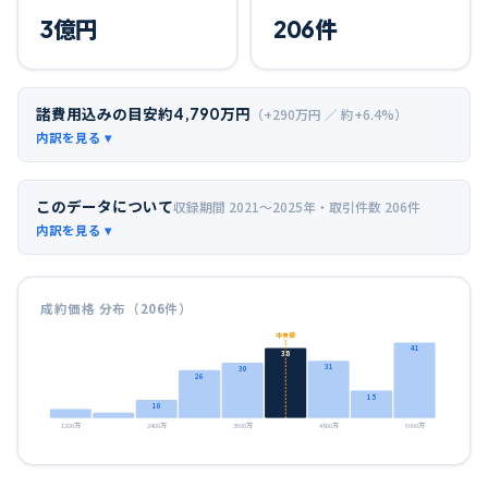
3
億円
206
件
諸費用込みの目安
約
4,790
万円
（+
290
万円 ／ 約+
6.4
%）
このデータについて
収録期間
2021〜2025年
・取引件数
206
件
成約価格 分布（
206
件）
中央値
41
38
31
30
26
15
10
1200万
2400万
3600万
4800万
6000万