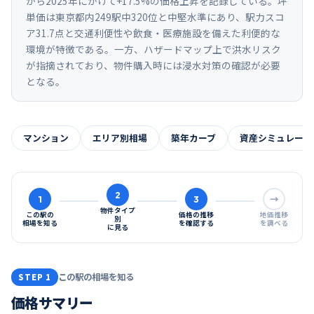
から2025年にかけて+17.5%の価格上昇を記録している。坪
単価は東京都内249駅中320位と中堅水準にあり、駅力スコ
ア31.7点と交通利便性や飲食・医療施設を備えた利便的な
環境が特徴である。一方、ハザードマップ上で洪水リスク
が指摘されており、物件購入時には浸水対策の確認が必要
となる。
マンション
エリア別相場
築年カーブ
資産シミュレーシ
2
1
3
→
物件タイプ
この駅の
価格の推移
地価推移
別
相場を知る
を確認する
を調べる
に見る
この駅の相場を知る
STEP 1
価格サマリー