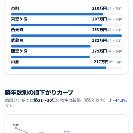
泉町
210万円
/坪
・
75
件
東恋ケ窪
207万円
/坪
・
64
件
西元町
253万円
/坪
・
22
件
武蔵台
182万円
/坪
・
21
件
西恋ケ窪
179万円
/坪
・
16
件
内藤
217万円
/坪
・
4
件
築年数別の値下がりカーブ
西国分寺
駅では
築21〜30年
の物件は新築（築5年以内）比
-44.3
%
です
355
万
-25.7
%
-28.8
%