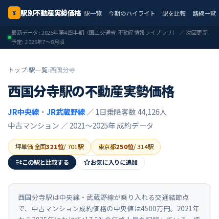
駅別不動産実勢価格
駅一覧
今期のハイライト
駅を比較
路線一覧
¥
最新データ:
2025年第4四半期
（国土交通省 不動産情報ライブラリ） ／ 次回更新
予定:
2026年7〜8月頃
トップ
›
駅一覧
›
西国分寺
西国分寺
駅の不動産実勢価格
JR中央線
・
JR武蔵野線
／ 1日乗降客数 44,126人
中古マンション ／
2021〜2025年
成約データ
坪単価 全国
321
位
/
701
駅
東京都
250
位
/
314
駅
この駅と比較する
お気に入りに追加
西国分寺駅は中央線・武蔵野線が乗り入れる交通結節点
で、中古マンション成約価格の中央値は4500万円。2021年