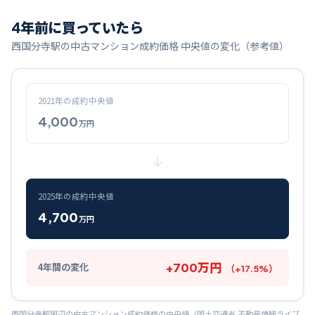
4
年前に買っていたら
西国分寺
駅の中古マンション成約価格 中央値の変化（参考値）
2021
年の成約中央値
4,000
万円
2025
年の成約中央値
4,700
万円
+
700
万円
4
年間の変化
（
+
17.5
%）
西国分寺
駅周辺の中古マンション成約価格の中央値（国土交通省 不動産情報ライブ