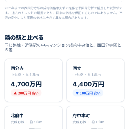
2025
年までの
西国分寺
駅の成約価格中央値の推移を単回帰分析で延長した試算値で
す。 過去のトレンドの延長であり、将来の価格を保証するものではありません。市
況の変化により実際の価格は大きく異なる場合があります。
隣の駅と比べる
同じ路線・近隣駅の中古マンション成約中央値と、
西国分寺
駅と
の差
国分寺
国立
中央線 ・
約
1.3
km
中央線 ・
約
1.8
km
4,700万円
4,400万円
▲
200万円
高い
▼
100万円
安い
北府中
府中本町
武蔵野線 ・
約
2.1
km
武蔵野線 ・
約
3.9
km