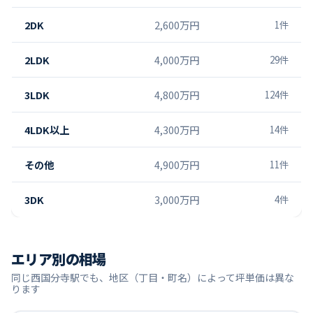
2DK
2,600万円
1
件
2LDK
4,000万円
29
件
3LDK
4,800万円
124
件
4LDK以上
4,300万円
14
件
その他
4,900万円
11
件
3DK
3,000万円
4
件
エリア別の相場
同じ
西国分寺
駅でも、地区（丁目・町名）によって坪単価は異な
ります