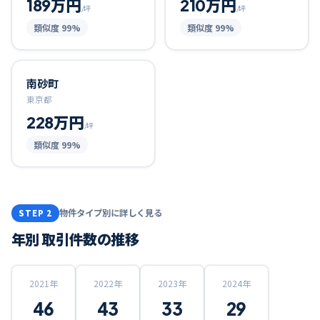
189万円
210万円
/坪
/坪
類似度
99
%
類似度
99
%
南砂町
東京都
228万円
/坪
類似度
99
%
物件タイプ別に詳しく見る
STEP 2
年別 取引件数の推移
2021
年
2022
年
2023
年
2024
年
46
43
33
29