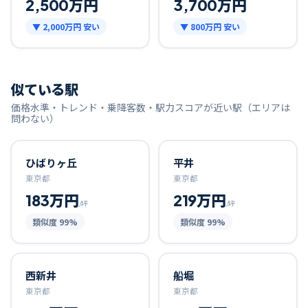
2,500万円
3,700万円
▼
2,000万円
安い
▼
800万円
安い
似ている駅
価格水準・トレンド・乗降客数・駅力スコアが近い駅（エリアは
問わない）
ひばりヶ丘
平井
東京都
東京都
183万円
219万円
/坪
/坪
類似度
99
%
類似度
99
%
西新井
船堀
東京都
東京都