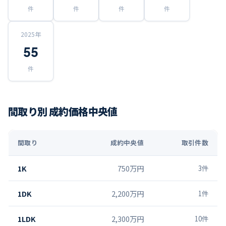
件
件
件
件
2025
年
55
件
間取り別 成約価格中央値
間取り
成約中央値
取引件数
1K
750万円
3
件
1DK
2,200万円
1
件
1LDK
2,300万円
10
件