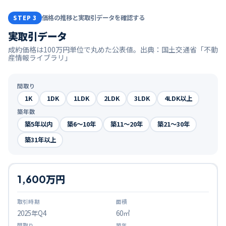
価格の推移と実取引データを確認する
STEP 3
実取引データ
成約価格は100万円単位で丸めた公表値。出典：国土交通省「不動
産情報ライブラリ」
間取り
1K
1DK
1LDK
2LDK
3LDK
4LDK以上
築年数
築5年以内
築6〜10年
築11〜20年
築21〜30年
築31年以上
1,600万円
2025
年Q
4
60㎡