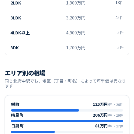
2LDK
1,900万円
18
件
3LDK
3,200万円
45
件
4LDK以上
4,900万円
5
件
3DK
1,700万円
5
件
エリア別の相場
同じ
北府中
駅でも、地区（丁目・町名）によって坪単価は異なり
ます
栄町
125万円
/坪
・
26
件
晴見町
206万円
/坪
・
19
件
日鋼町
81万円
/坪
・
17
件