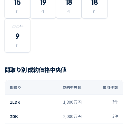
15
19
18
18
件
件
件
件
2025
年
9
件
間取り別 成約価格中央値
間取り
成約中央値
取引件数
1LDK
1,300万円
3
件
2DK
2,000万円
2
件