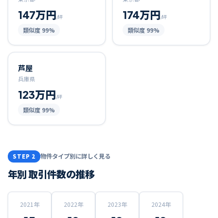
147万円
174万円
/坪
/坪
類似度
99
%
類似度
99
%
芦屋
兵庫県
123万円
/坪
類似度
99
%
物件タイプ別に詳しく見る
STEP 2
年別 取引件数の推移
2021
年
2022
年
2023
年
2024
年