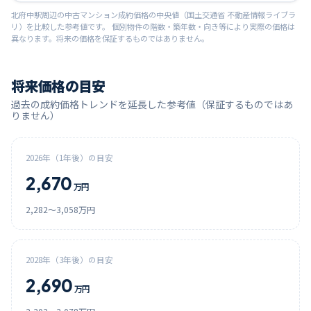
北府中
駅周辺の中古マンション成約価格の中央値（国土交通省 不動産情報ライブラ
リ）を比較した参考値です。 個別物件の階数・築年数・向き等により実際の価格は
異なります。将来の価格を保証するものではありません。
将来価格の目安
過去の成約価格トレンドを延長した参考値（保証するものではあ
りません）
2026
年（1年後）の目安
2,670
万円
2,282
〜
3,058
万円
2028
年（3年後）の目安
2,690
万円