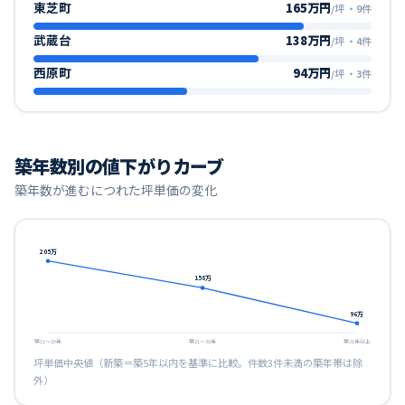
東芝町
165万円
/坪
・
9
件
武蔵台
138万円
/坪
・
4
件
西原町
94万円
/坪
・
3
件
築年数別の値下がりカーブ
築年数が進むにつれた坪単価の変化
205
万
158
万
96
万
築11〜20年
築21〜30年
築31年以上
坪単価中央値（新築＝築5年以内を基準に比較。件数3件未満の築年帯は除
外）