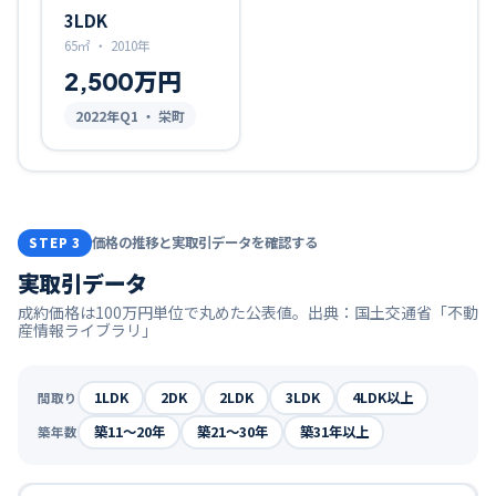
3LDK
65㎡
・
2010年
2,500万円
2022
年Q
1
・ 栄町
価格の推移と実取引データを確認する
STEP 3
実取引データ
成約価格は100万円単位で丸めた公表値。出典：国土交通省「不動
産情報ライブラリ」
1LDK
2DK
2LDK
3LDK
4LDK以上
間取り
築11〜20年
築21〜30年
築31年以上
築年数