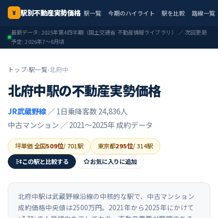
駅別不動産実勢価格
駅一覧
今期のハイライト
駅を比較
路線一覧
¥
最新データ:
2025年第4四半期
（国土交通省 不動産情報ライブラリ） ／ 次回更新
予定:
2026年7〜8月頃
トップ
›
駅一覧
›
北府中
北府中
駅の不動産実勢価格
JR武蔵野線
／ 1日乗降客数 24,836人
中古マンション ／
2021〜2025年
成約データ
坪単価 全国
509
位
/
701
駅
東京都
295
位
/
314
駅
この駅と比較する
お気に入りに追加
北府中駅は武蔵野線沿線の中核的な駅で、中古マンション
成約価格中央値は2500万円。2021年から2025年にかけて