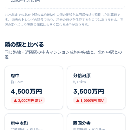
2,302
〜
3,078
万円
2025
年までの
北府中
駅の成約価格中央値の推移を単回帰分析で延長した試算値で
す。 過去のトレンドの延長であり、将来の価格を保証するものではありません。市
況の変化により実際の価格は大きく異なる場合があります。
隣の駅と比べる
同じ路線・近隣駅の中古マンション成約中央値と、
北府中
駅との
差
府中
分倍河原
約
1.2
km
約
1.5
km
4,500万円
3,500万円
▲
2,000万円
高い
▲
1,000万円
高い
府中本町
西国分寺
武蔵野線 ・
約
1.8
km
武蔵野線 ・
約
2.1
km