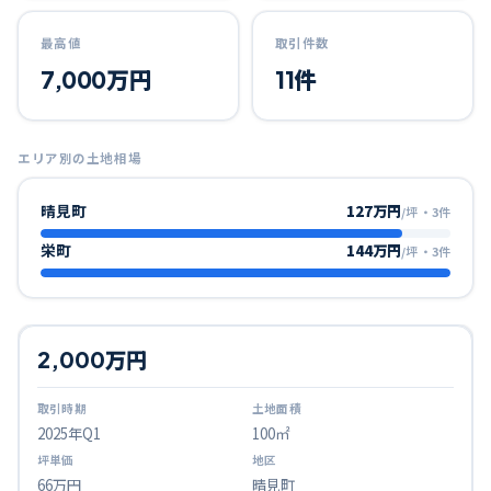
最高値
取引件数
7,000万円
11件
エリア別の土地相場
晴見町
127万円
/坪
・
3
件
栄町
144万円
/坪
・
3
件
2,000万円
2025
年Q
1
100㎡
66万円
晴見町