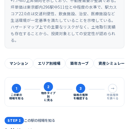
+7.7%の上昇傾向を示しており、不動産需要が堅調である。
坪単価は東京都内296駅中511位と中程度の水準で、駅力ス
コア22.0点は交通利便性、飲食施設、治安、医療施設など
生活環境が一定基準を満たしていることを示唆している。
ハザードマップ上での主要なリスクがなく、土地取引実績
も存在することから、投資対象としての安定性が認められ
る。
マンション
エリア別相場
築年カーブ
資産シミュレーシ
2
1
3
→
物件タイプ
この駅の
価格の推移
地価推移
別
相場を知る
を確認する
を調べる
に見る
この駅の相場を知る
STEP 1