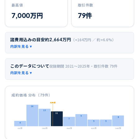
最高値
取引件数
7,000
万円
79
件
諸費用込みの目安
約
2,664
万円
（+
164
万円 ／ 約+
6.6
%）
このデータについて
収録期間
2021〜2025年
・取引件数
79
件
成約価格 分布（
79
件）
中央値
16
13
11
9
8
7
5
5
4
600万
1800万
3000万
4200万
5400万