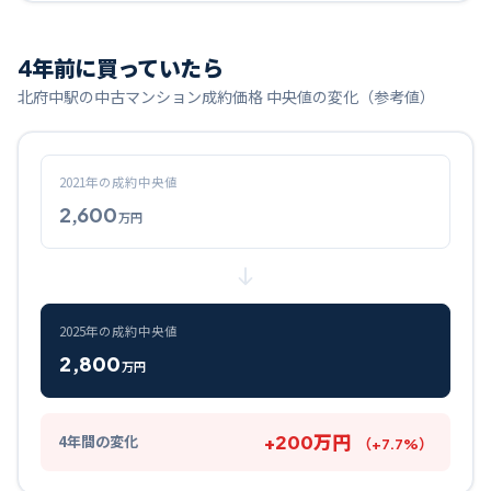
4
年前に買っていたら
北府中
駅の中古マンション成約価格 中央値の変化（参考値）
2021
年の成約中央値
2,600
万円
2025
年の成約中央値
2,800
万円
+
200
万円
4
年間の変化
（
+
7.7
%）