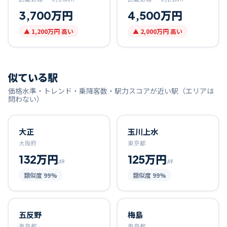
3,700万円
4,500万円
▲
1,200万円
高い
▲
2,000万円
高い
似ている駅
価格水準・トレンド・乗降客数・駅力スコアが近い駅（エリアは
問わない）
大正
玉川上水
大阪府
東京都
132万円
125万円
/坪
/坪
類似度
99
%
類似度
99
%
五反野
梅島
東京都
東京都