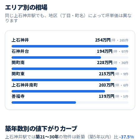
エリア別の相場
同じ
上石神井
駅でも、地区（丁目・町名）によって坪単価は異な
ります
上石神井
254万円
/坪
・
165
件
石神井台
194万円
/坪
・
97
件
関町南
228万円
/坪
・
36
件
関町東
215万円
/坪
・
9
件
上石神井南町
203万円
/坪
・
6
件
善福寺
139万円
/坪
・
5
件
築年数別の値下がりカーブ
上石神井
駅では
築21〜30年
の物件は新築（築5年以内）比
-37.5
%