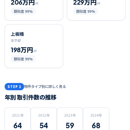
206万円
229万円
/坪
/坪
類似度
99
%
類似度
99
%
上板橋
東京都
198万円
/坪
類似度
99
%
物件タイプ別に詳しく見る
STEP 2
年別 取引件数の推移
2021
年
2022
年
2023
年
2024
年
64
54
59
68