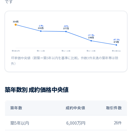
です
330
万
-15
%
-16
%
281
万
277
万
-37.5
%
206
万
-47.3
%
174
万
築5年以内
築6〜10年
築11〜20年
築21〜30年
築31年以上
坪単価中央値（新築＝築5年以内を基準に比較。件数3件未満の築年帯は除
外）
築年数別 成約価格中央値
築年数
成約中央値
取引件数
築5年以内
6,000万円
26
件