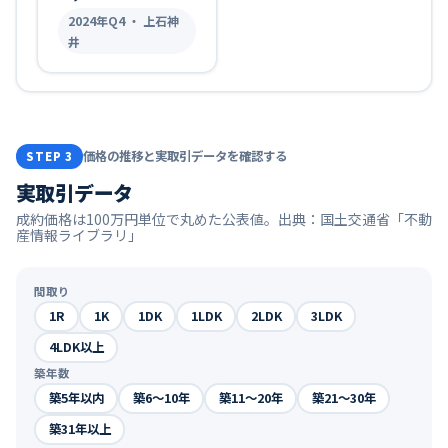
2024
年Q
4
・ 上石神
井
価格の推移と実取引データを確認する
STEP 3
実取引データ
成約価格は100万円単位で丸めた公表値。出典：国土交通省「不動
産情報ライブラリ」
間取り
1R
1K
1DK
1LDK
2LDK
3LDK
4LDK以上
築年数
築5年以内
築6〜10年
築11〜20年
築21〜30年
築31年以上