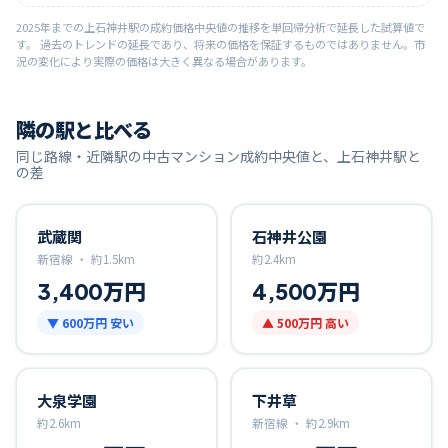
2025
年までの
上石神井
駅の成約価格中央値の推移を単回帰分析で延長した試算値で
す。 過去のトレンドの延長であり、将来の価格を保証するものではありません。市
況の変化により実際の価格は大きく異なる場合があります。
隣の駅と比べる
同じ路線・近隣駅の中古マンション成約中央値と、
上石神井
駅と
の差
武蔵関
石神井公園
新宿線 ・
約
1.5
km
約
2.4
km
3,400万円
4,500万円
▼
600万円
安い
▲
500万円
高い
大泉学園
下井草
約
2.6
km
新宿線 ・
約
2.9
km