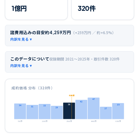
1
億円
320
件
諸費用込みの目安
約
4,259
万円
（+
259
万円 ／ 約+
6.5
%）
このデータについて
収録期間
2021〜2025年
・取引件数
320
件
成約価格 分布（
320
件）
中央値
47
42
36
35
34
33
31
29
27
700万
2100万
3500万
4900万
6300万