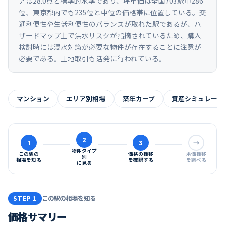
アは28.0点と標準的水準であり、坪単価は全国703駅中286
位、東京都内でも235位と中位の価格帯に位置している。交
通利便性や生活利便性のバランスが取れた駅であるが、ハ
ザードマップ上で洪水リスクが指摘されているため、購入
検討時には浸水対策が必要な物件が存在することに注意が
必要である。土地取引も活発に行われている。
マンション
エリア別相場
築年カーブ
資産シミュレーシ
2
1
3
→
物件タイプ
この駅の
価格の推移
地価推移
別
相場を知る
を確認する
を調べる
に見る
この駅の相場を知る
STEP 1
価格サマリー