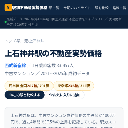
駅別不動産実勢価格
駅一覧
今期のハイライト
駅を比較
路線一覧
¥
最新データ:
2025年第4四半期
（国土交通省 不動産情報ライブラリ） ／ 次回更新
予定:
2026年7〜8月頃
トップ
›
駅一覧
›
上石神井
上石神井
駅の不動産実勢価格
西武新宿線
／ 1日乗降客数 33,457人
中古マンション ／
2021〜2025年
成約データ
坪単価 全国
287
位
/
701
駅
東京都
236
位
/
314
駅
この駅と比較する
お気に入りに追加
上石神井駅は、中古マンション成約価格の中央値が4000万
円で、過去4年間で37.5%の上昇を記録している。駅力スコ