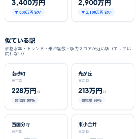
3,400万円
2,900万円
▼
600万円
安い
▼
1,100万円
安い
似ている駅
価格水準・トレンド・乗降客数・駅力スコアが近い駅（エリアは
問わない）
南砂町
光が丘
東京都
東京都
228万円
213万円
/坪
/坪
類似度
99
%
類似度
99
%
西国分寺
東小金井
東京都
東京都