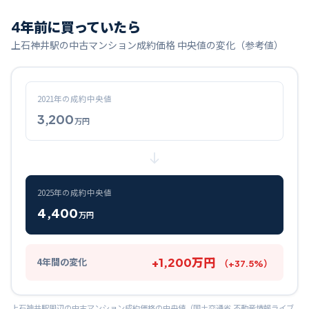
4
年前に買っていたら
上石神井
駅の中古マンション成約価格 中央値の変化（参考値）
2021
年の成約中央値
3,200
万円
2025
年の成約中央値
4,400
万円
+
1,200
万円
4
年間の変化
（
+
37.5
%）
上石神井
駅周辺の中古マンション成約価格の中央値（国土交通省 不動産情報ライブ