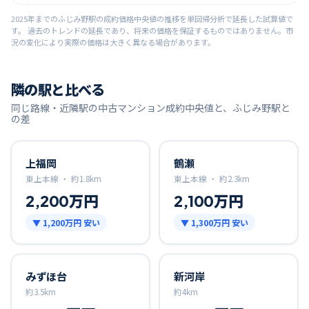
2025
年までの
ふじみ野
駅の成約価格中央値の推移を単回帰分析で延長した試算値で
す。 過去のトレンドの延長であり、将来の価格を保証するものではありません。市
況の変化により実際の価格は大きく異なる場合があります。
隣の駅と比べる
同じ路線・近隣駅の中古マンション成約中央値と、
ふじみ野
駅と
の差
上福岡
鶴瀬
東上本線 ・
約
1.8
km
東上本線 ・
約
2.3
km
2,200万円
2,100万円
▼
1,200万円
安い
▼
1,300万円
安い
みずほ台
新河岸
約
3.5
km
約
4
km