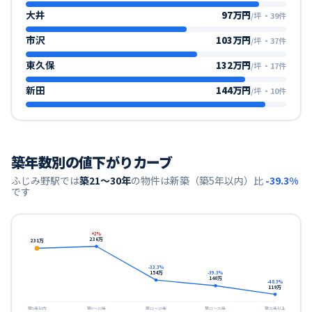
大井
97万円
/坪
・
39
件
市沢
103万円
/坪
・
37
件
東久保
132万円
/坪
・
17
件
新田
144万円
/坪
・
10
件
築年数別の値下がりカーブ
ふじみ野
駅では
築21〜30年
の物件は新築（築5年以内）比
-39.3
%
です
+
2
%
236
万
231
万
-33.3
%
154
万
-39.3
%
140
万
-48.3
%
119
万
築5年以内
築6〜10年
築11〜20年
築21〜30年
築31年以上