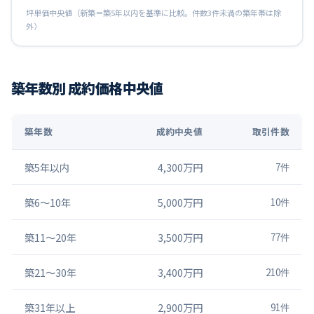
坪単価中央値（新築＝築5年以内を基準に比較。件数3件未満の築年帯は除
外）
築年数別 成約価格中央値
築年数
成約中央値
取引件数
築5年以内
4,300万円
7
件
築6〜10年
5,000万円
10
件
築11〜20年
3,500万円
77
件
築21〜30年
3,400万円
210
件
築31年以上
2,900万円
91
件