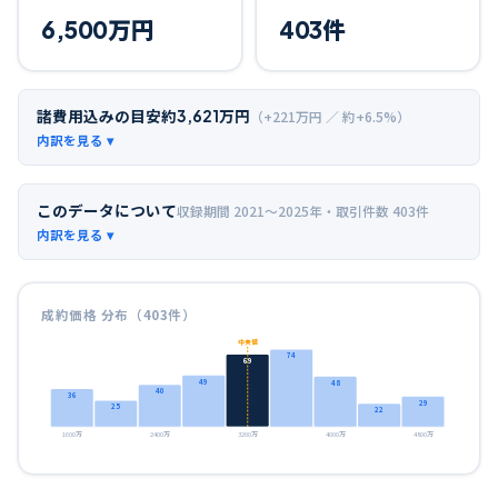
6,500
万円
403
件
諸費用込みの目安
約
3,621
万円
（+
221
万円 ／ 約+
6.5
%）
このデータについて
収録期間
2021〜2025年
・取引件数
403
件
成約価格 分布（
403
件）
中央値
74
69
49
48
40
36
29
25
22
1600万
2400万
3200万
4000万
4800万