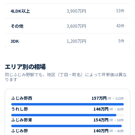
4LDK以上
3,900万円
53
件
その他
3,600万円
43
件
3DK
1,200万円
5
件
エリア別の相場
同じ
ふじみ野
駅でも、地区（丁目・町名）によって坪単価は異な
ります
ふじみ野西
157万円
/坪
・
113
件
うれし野
146万円
/坪
・
63
件
ふじみ野東
154万円
/坪
・
58
件
ふじみ野
140万円
/坪
・
43
件