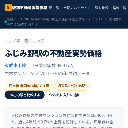
駅別不動産実勢価格
駅一覧
今期のハイライト
駅を比較
路線一覧
¥
最新データ:
2025年第4四半期
（国土交通省 不動産情報ライブラリ） ／ 次回更新
予定:
2026年7〜8月頃
トップ
›
駅一覧
›
ふじみ野
ふじみ野
駅の不動産実勢価格
東武東上線
／ 1日乗降客数 49,477人
中古マンション ／
2021〜2025年
成約データ
坪単価 全国
486
位
/
701
駅
埼玉県
17
位
/
45
駅
この駅と比較する
お気に入りに追加
ふじみ野駅の中古マンション成約価格中央値は3400万円
で、過去4年間で9.7%の上昇を記録している。坪単価は全