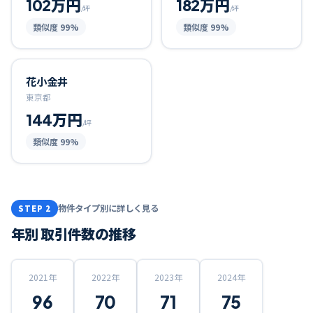
102万円
182万円
/坪
/坪
類似度
99
%
類似度
99
%
花小金井
東京都
144万円
/坪
類似度
99
%
物件タイプ別に詳しく見る
STEP 2
年別 取引件数の推移
2021
年
2022
年
2023
年
2024
年
96
70
71
75