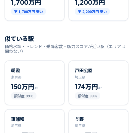
1,700万円
1,200万円
▼
1,700万円
安い
▼
2,200万円
安い
似ている駅
価格水準・トレンド・乗降客数・駅力スコアが近い駅（エリアは
問わない）
朝霞
戸田公園
東京都
埼玉県
150万円
174万円
/坪
/坪
類似度
99
%
類似度
99
%
東浦和
与野
埼玉県
埼玉県