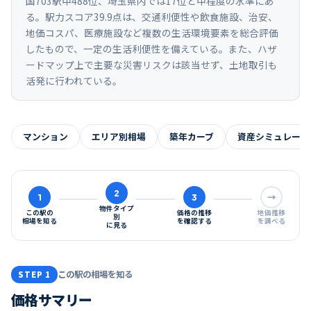
国703駅中488位、埼玉県内では17位と中程度の水準にあ
る。駅力スコア39.9点は、交通利便性や飲食施設、治安、
地価コスパ、医療施設など複数の生活環境要素を総合評価
したもので、一定の生活利便性を備えている。また、ハザ
ードマップ上で主要な災害リスクは該当せず、土地取引も
活発に行われている。
マンション
エリア別相場
築年カーブ
資産シミュレーシ
2
1
3
→
物件タイプ
この駅の
価格の推移
地価推移
別
相場を知る
を確認する
を調べる
に見る
この駅の相場を知る
STEP 1
価格サマリー