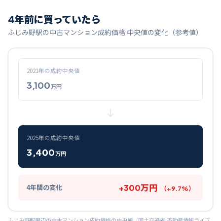
4
年前に買っていたら
ふじみ野
駅の中古マンション成約価格 中央値の変化（参考値）
2021
年の成約中央値
3,100
万円
2025
年の成約中央値
3,400
万円
+
300
万円
4
年間の変化
（
+
9.7
%）
ふじみ野
駅周辺の中古マンション成約価格の中央値（国土交通省 不動産情報ライブ