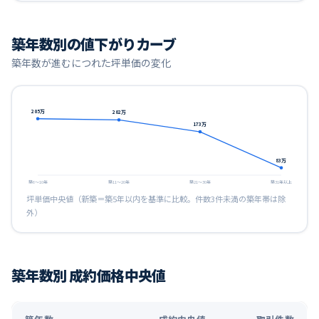
築年数別の値下がりカーブ
築年数が進むにつれた坪単価の変化
205
万
202
万
173
万
83
万
築6〜10年
築11〜20年
築21〜30年
築31年以上
坪単価中央値（新築＝築5年以内を基準に比較。件数3件未満の築年帯は除
外）
築年数別 成約価格中央値