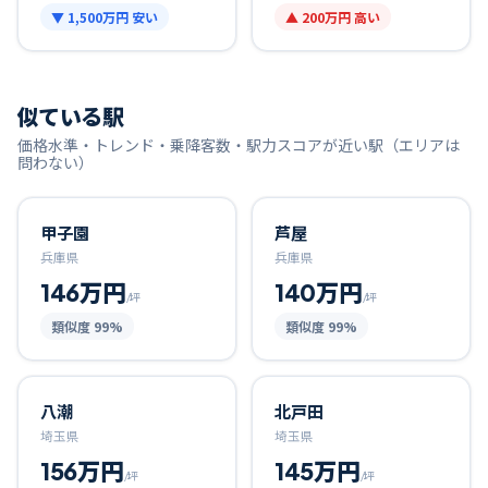
▼
1,500万円
安い
▲
200万円
高い
似ている駅
価格水準・トレンド・乗降客数・駅力スコアが近い駅（エリアは
問わない）
甲子園
芦屋
兵庫県
兵庫県
146万円
140万円
/坪
/坪
類似度
99
%
類似度
99
%
八潮
北戸田
埼玉県
埼玉県
156万円
145万円
/坪
/坪