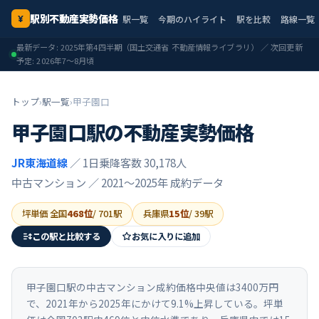
駅別不動産実勢価格
駅一覧
今期のハイライト
駅を比較
路線一覧
¥
最新データ:
2025年第4四半期
（国土交通省 不動産情報ライブラリ） ／ 次回更新
予定:
2026年7〜8月頃
トップ
›
駅一覧
›
甲子園口
甲子園口
駅の不動産実勢価格
JR東海道線
／ 1日乗降客数 30,178人
中古マンション ／
2021〜2025年
成約データ
坪単価 全国
468
位
/
701
駅
兵庫県
15
位
/
39
駅
この駅と比較する
お気に入りに追加
甲子園口駅の中古マンション成約価格中央値は3400万円
で、2021年から2025年にかけて9.1%上昇している。坪単