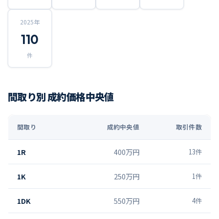
2025
年
110
件
間取り別 成約価格中央値
間取り
成約中央値
取引件数
1R
400万円
13
件
1K
250万円
1
件
1DK
550万円
4
件