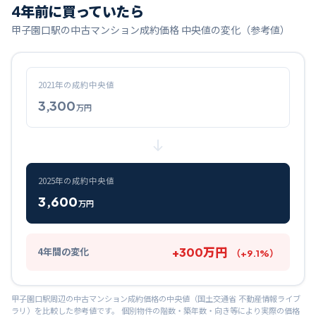
4
年前に買っていたら
甲子園口
駅の中古マンション成約価格 中央値の変化（参考値）
2021
年の成約中央値
3,300
万円
2025
年の成約中央値
3,600
万円
+
300
万円
4
年間の変化
（
+
9.1
%）
甲子園口
駅周辺の中古マンション成約価格の中央値（国土交通省 不動産情報ライブ
ラリ）を比較した参考値です。 個別物件の階数・築年数・向き等により実際の価格