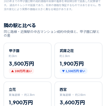
2025
年までの
甲子園口
駅の成約価格中央値の推移を単回帰分析で延長した試算値で
す。 過去のトレンドの延長であり、将来の価格を保証するものではありません。市
況の変化により実際の価格は大きく異なる場合があります。
隣の駅と比べる
同じ路線・近隣駅の中古マンション成約中央値と、
甲子園口
駅と
の差
甲子園
武庫之荘
約
2
km
約
2.3
km
3,500万円
1,900万円
▲
100万円
高い
▼
1,500万円
安い
立花
西宮
東海道線 ・
約
2.3
km
東海道線 ・
約
2.6
km
1,900万円
3,600万円