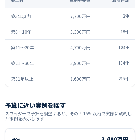
築年数
成約中央値
取引件数
築5年以内
7,700万円
2
件
築6〜10年
5,300万円
18
件
築11〜20年
4,700万円
103
件
築21〜30年
3,900万円
154
件
築31年以上
1,600万円
215
件
予算に近い実例を探す
スライダーで予算を調整すると、その±15%以内で実際に成約し
た事例を表示します
3,400万円
予算