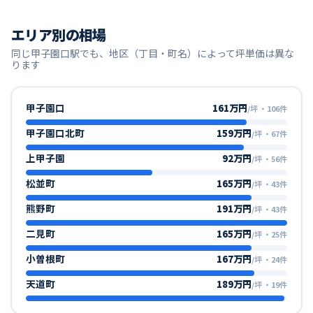
エリア別の相場
同じ
甲子園口
駅でも、地区（丁目・町名）によって坪単価は異な
ります
甲子園口
161万円
/坪
・
106
件
甲子園口北町
159万円
/坪
・
67
件
上甲子園
92万円
/坪
・
56
件
松並町
165万円
/坪
・
43
件
熊野町
191万円
/坪
・
43
件
二見町
165万円
/坪
・
25
件
小曽根町
167万円
/坪
・
24
件
天道町
189万円
/坪
・
19
件