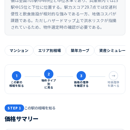
価は全国703駅中469位と中位水準であり、兵庫県内では15
駅中15位と下位に位置する。駅力スコア29.7点では交通利
便性と飲食施設が相対的な強みである一方、地価コスパが
課題である。ただしハザードマップ上で洪水リスクが指摘
されているため、物件選定時の確認が必要である。
マンション
エリア別相場
築年カーブ
資産シミュレーシ
2
1
3
→
物件タイプ
この駅の
価格の推移
地価推移
別
相場を知る
を確認する
を調べる
に見る
この駅の相場を知る
STEP 1
価格サマリー