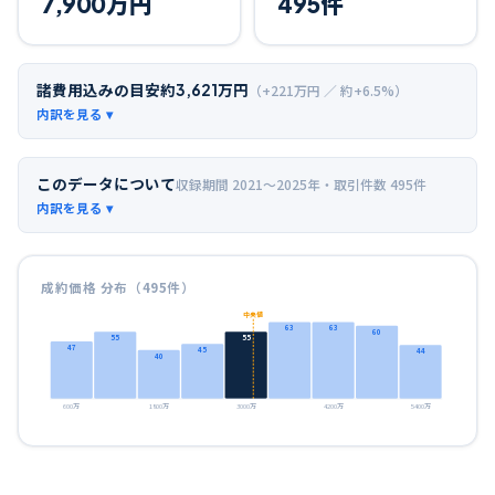
7,900
万円
495
件
諸費用込みの目安
約
3,621
万円
（+
221
万円 ／ 約+
6.5
%）
このデータについて
収録期間
2021〜2025年
・取引件数
495
件
成約価格 分布（
495
件）
中央値
63
63
60
55
55
47
45
44
40
600万
1800万
3000万
4200万
5400万