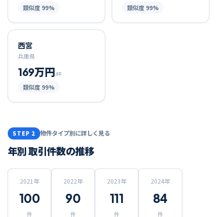
類似度
99
%
類似度
99
%
西宮
兵庫県
169万円
/坪
類似度
99
%
物件タイプ別に詳しく見る
STEP 2
年別 取引件数の推移
2021
年
2022
年
2023
年
2024
年
100
90
111
84
件
件
件
件