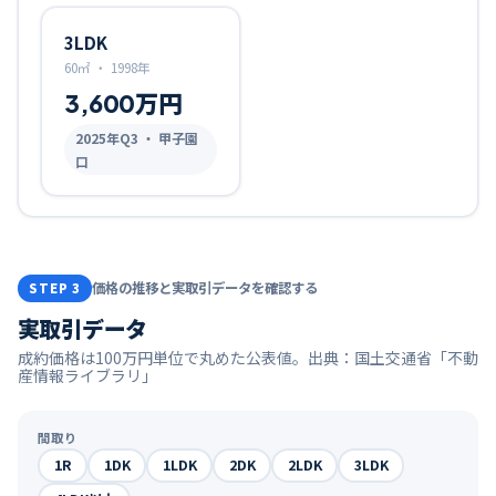
3LDK
60㎡
・
1998年
3,600万円
2025
年Q
3
・ 甲子園
口
価格の推移と実取引データを確認する
STEP 3
実取引データ
成約価格は100万円単位で丸めた公表値。出典：国土交通省「不動
産情報ライブラリ」
間取り
1R
1DK
1LDK
2DK
2LDK
3LDK