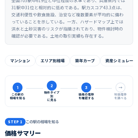
全国703駅中619位と中位程度の水準であり、兵庫県内では
31駅中31位と相対的に低めである。駅力スコア43.3点は、
交通利便性や飲食施設、治安など複数要素が平均的に備わ
っていることを示している。一方、ハザードマップ上では
洪水と土砂災害のリスクが指摘されており、物件検討時の
確認が必要である。土地の取引実績も存在する。
マンション
エリア別相場
築年カーブ
資産シミュレーシ
2
1
3
→
物件タイプ
この駅の
価格の推移
地価推移
別
相場を知る
を確認する
を調べる
に見る
この駅の相場を知る
STEP 1
価格サマリー