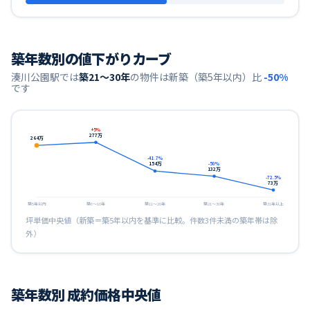
築年数別の値下がりカーブ
湊川公園
駅では
築21〜30年
の物件は新築（築5年以内）比
-50
%
です
+
5
%
277
万
264
万
-41.7
%
154
万
-50
%
132
万
-72.5
%
73
万
築5年以内
築6〜10年
築11〜20年
築21〜30年
築31年以上
坪単価中央値（新築＝築5年以内を基準に比較。件数3件未満の築年帯は除
外）
築年数別 成約価格中央値