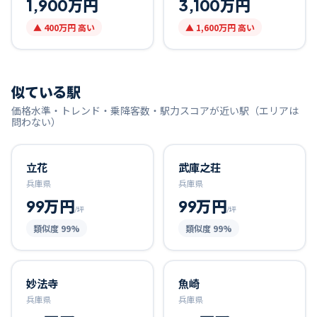
1,900万円
3,100万円
▲
400万円
高い
▲
1,600万円
高い
似ている駅
価格水準・トレンド・乗降客数・駅力スコアが近い駅（エリアは
問わない）
立花
武庫之荘
兵庫県
兵庫県
99万円
99万円
/坪
/坪
類似度
99
%
類似度
99
%
妙法寺
魚崎
兵庫県
兵庫県