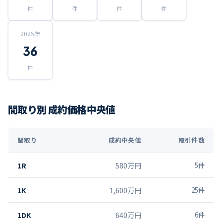
件
件
件
件
2025
年
36
件
間取り別 成約価格中央値
間取り
成約中央値
取引件数
1R
580万円
5
件
1K
1,600万円
25
件
1DK
640万円
6
件