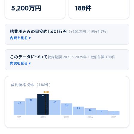
5,200
万円
188
件
諸費用込みの目安
約
1,601
万円
（+
101
万円 ／ 約+
6.7
%）
このデータについて
収録期間
2021〜2025年
・取引件数
188
件
成約価格 分布（
188
件）
中央値
38
30
27
25
21
15
12
9
7
400万
1200万
2000万
2800万
3600万