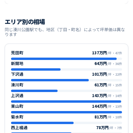
エリア別の相場
同じ
湊川公園
駅でも、地区（丁目・町名）によって坪単価は異な
ります
荒田町
137万円
/坪
・
47
件
新開地
64万円
/坪
・
36
件
下沢通
101万円
/坪
・
22
件
湊川町
61万円
/坪
・
15
件
上沢通
143万円
/坪
・
14
件
東山町
144万円
/坪
・
13
件
菊水町
81万円
/坪
・
10
件
西上橘通
78万円
/坪
・
7
件