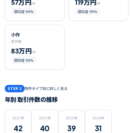
57万円
119万円
/坪
/坪
類似度
99
%
類似度
99
%
小作
東京都
83万円
/坪
類似度
99
%
物件タイプ別に詳しく見る
STEP 2
年別 取引件数の推移
2021
年
2022
年
2023
年
2024
年
42
40
39
31