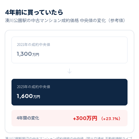
4
年前に買っていたら
湊川公園
駅の中古マンション成約価格 中央値の変化（参考値）
2021
年の成約中央値
1,300
万円
2025
年の成約中央値
1,600
万円
+
300
万円
4
年間の変化
（
+
23.1
%）
湊川公園
駅周辺の中古マンション成約価格の中央値（国土交通省 不動産情報ライブ