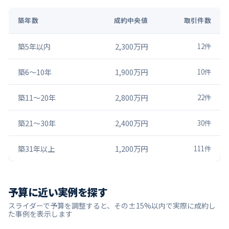
築年数
成約中央値
取引件数
築5年以内
2,300万円
12
件
築6〜10年
1,900万円
10
件
築11〜20年
2,800万円
22
件
築21〜30年
2,400万円
30
件
築31年以上
1,200万円
111
件
予算に近い実例を探す
スライダーで予算を調整すると、その±15%以内で実際に成約し
た事例を表示します