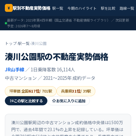
駅別不動産実勢価格
駅一覧
今期のハイライト
駅を比較
路線一覧
¥
最新データ:
2025年第4四半期
（国土交通省 不動産情報ライブラリ） ／ 次回更新
予定:
2026年7〜8月頃
トップ
›
駅一覧
›
湊川公園
湊川公園
駅の不動産実勢価格
JR山手線
／ 1日乗降客数 16,114人
中古マンション ／
2021〜2025年
成約データ
坪単価 全国
617
位
/
701
駅
兵庫県
31
位
/
39
駅
この駅と比較する
お気に入りに追加
湊川公園駅周辺の中古マンション成約価格中央値は1500万
円で、過去4年間で23.1%の上昇を記録している。坪単価は