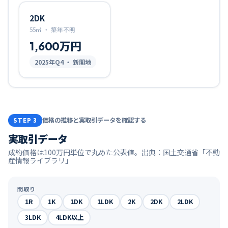
2DK
55㎡
・
築年不明
1,600万円
2025
年Q
4
・ 新開地
価格の推移と実取引データを確認する
STEP 3
実取引データ
成約価格は100万円単位で丸めた公表値。出典：国土交通省「不動
産情報ライブラリ」
間取り
1R
1K
1DK
1LDK
2K
2DK
2LDK
3LDK
4LDK以上