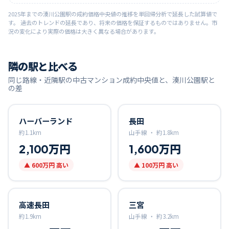
2025
年までの
湊川公園
駅の成約価格中央値の推移を単回帰分析で延長した試算値で
す。 過去のトレンドの延長であり、将来の価格を保証するものではありません。市
況の変化により実際の価格は大きく異なる場合があります。
隣の駅と比べる
同じ路線・近隣駅の中古マンション成約中央値と、
湊川公園
駅と
の差
ハーバーランド
長田
約
1.1
km
山手線 ・
約
1.8
km
2,100万円
1,600万円
▲
600万円
高い
▲
100万円
高い
高速長田
三宮
約
1.9
km
山手線 ・
約
3.2
km