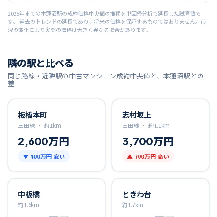
2025
年までの
本蓮沼
駅の成約価格中央値の推移を単回帰分析で延長した試算値で
す。 過去のトレンドの延長であり、将来の価格を保証するものではありません。市
況の変化により実際の価格は大きく異なる場合があります。
隣の駅と比べる
同じ路線・近隣駅の中古マンション成約中央値と、
本蓮沼
駅との
差
板橋本町
志村坂上
三田線 ・
約
1
km
三田線 ・
約
1.1
km
2,600万円
3,700万円
▼
400万円
安い
▲
700万円
高い
中板橋
ときわ台
約
1.6
km
約
1.7
km