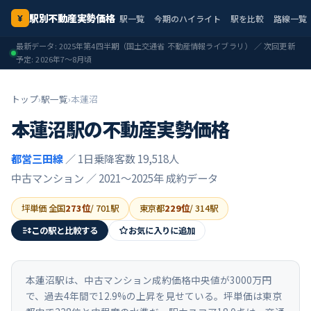
駅別不動産実勢価格
駅一覧
今期のハイライト
駅を比較
路線一覧
¥
最新データ:
2025年第4四半期
（国土交通省 不動産情報ライブラリ） ／ 次回更新
予定:
2026年7〜8月頃
トップ
›
駅一覧
›
本蓮沼
本蓮沼
駅の不動産実勢価格
都営三田線
／ 1日乗降客数 19,518人
中古マンション ／
2021〜2025年
成約データ
坪単価 全国
273
位
/
701
駅
東京都
229
位
/
314
駅
この駅と比較する
お気に入りに追加
本蓮沼駅は、中古マンション成約価格中央値が3000万円
で、過去4年間で12.9%の上昇を見せている。坪単価は東京