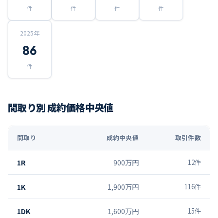
件
件
件
件
2025
年
86
件
間取り別 成約価格中央値
間取り
成約中央値
取引件数
1R
900万円
12
件
1K
1,900万円
116
件
1DK
1,600万円
15
件