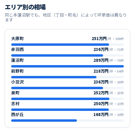
エリア別の相場
同じ
本蓮沼
駅でも、地区（丁目・町名）によって坪単価は異なり
ます
大原町
251万円
/坪
・
109
件
赤羽西
236万円
/坪
・
71
件
蓮沼町
289万円
/坪
・
70
件
前野町
218万円
/坪
・
54
件
小豆沢
236万円
/坪
・
28
件
泉町
252万円
/坪
・
25
件
志村
250万円
/坪
・
13
件
西が丘
168万円
/坪
・
10
件