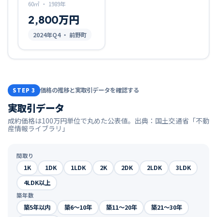
60㎡
・
1989年
2,800万円
2024
年Q
4
・ 前野町
価格の推移と実取引データを確認する
STEP 3
実取引データ
成約価格は100万円単位で丸めた公表値。出典：国土交通省「不動
産情報ライブラリ」
間取り
1K
1DK
1LDK
2K
2DK
2LDK
3LDK
4LDK以上
築年数
築5年以内
築6〜10年
築11〜20年
築21〜30年