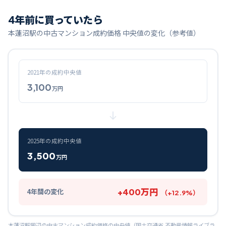
4
年前に買っていたら
本蓮沼
駅の中古マンション成約価格 中央値の変化（参考値）
2021
年の成約中央値
3,100
万円
2025
年の成約中央値
3,500
万円
+
400
万円
4
年間の変化
（
+
12.9
%）
本蓮沼
駅周辺の中古マンション成約価格の中央値（国土交通省 不動産情報ライブラ