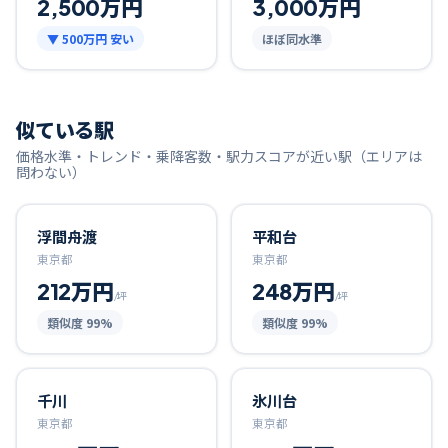
2,500万円
3,000万円
▼
500万円
安い
ほぼ同水準
似ている駅
価格水準・トレンド・乗降客数・駅力スコアが近い駅（エリアは
問わない）
浮間舟渡
平和台
東京都
東京都
212万円
248万円
/坪
/坪
類似度
99
%
類似度
99
%
千川
氷川台
東京都
東京都