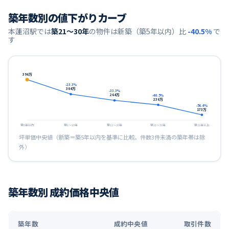
築年数別の値下がりカーブ
本蓮沼
駅では
築21〜30年
の物件は新築（築5年以内）比
-40.5
%
で
す
396
万
-23.3
%
304
万
-33.3
%
264
万
-40.5
%
236
万
-56.4
%
173
万
築5年以内
築6〜10年
築11〜20年
築21〜30年
築31年以上
坪単価中央値（新築＝築5年以内を基準に比較。件数3件未満の築年帯は除
外）
築年数別 成約価格中央値
築年数
成約中央値
取引件数