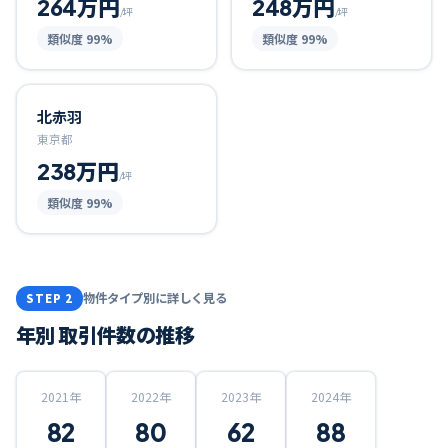
264万円
248万円
/坪
/坪
類似度
99
%
類似度
99
%
北赤羽
東京都
238万円
/坪
類似度
99
%
物件タイプ別に詳しく見る
STEP 2
年別 取引件数の推移
2021
年
2022
年
2023
年
2024
年
82
80
62
88