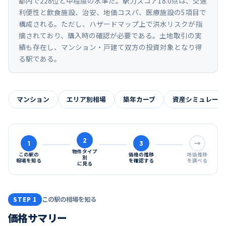
都内で228位と中程度の水準だ。駅力スコア18.0点は、交通
利便性と飲食施設、治安、地価コスパ、医療施設の5項目で
構成される。ただし、ハザードマップ上で洪水リスクが指
摘されており、購入時の確認が必要である。土地取引の実
績も存在し、マンション・戸建て双方の投資対象となり得
る駅である。
マンション
エリア別相場
築年カーブ
資産シミュレーシ
2
1
3
→
物件タイプ
この駅の
価格の推移
地価推移
別
相場を知る
を確認する
を調べる
に見る
この駅の相場を知る
STEP 1
価格サマリー