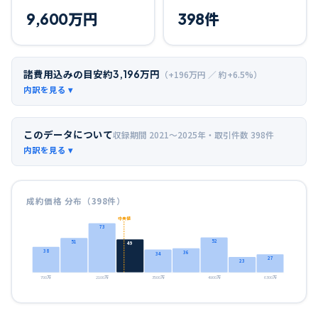
9,600
万円
398
件
諸費用込みの目安
約
3,196
万円
（+
196
万円 ／ 約+
6.5
%）
このデータについて
収録期間
2021〜2025年
・取引件数
398
件
成約価格 分布（
398
件）
中央値
73
52
51
49
38
36
34
27
23
700万
2100万
3500万
4900万
6300万