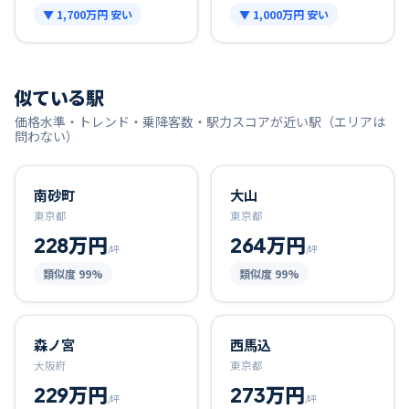
▼
1,700万円
安い
▼
1,000万円
安い
似ている駅
価格水準・トレンド・乗降客数・駅力スコアが近い駅（エリアは
問わない）
南砂町
大山
東京都
東京都
228万円
264万円
/坪
/坪
類似度
99
%
類似度
99
%
森ノ宮
西馬込
大阪府
東京都
229万円
273万円
/坪
/坪