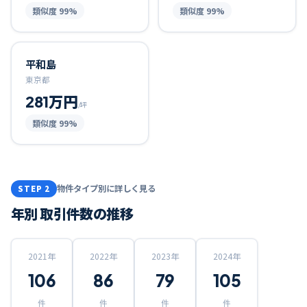
類似度
99
%
類似度
99
%
平和島
東京都
281万円
/坪
類似度
99
%
物件タイプ別に詳しく見る
STEP 2
年別 取引件数の推移
2021
年
2022
年
2023
年
2024
年
106
86
79
105
件
件
件
件