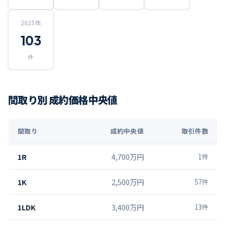
2025
年
103
件
間取り別 成約価格中央値
間取り
成約中央値
取引件数
1R
4,700万円
1
件
1K
2,500万円
57
件
1LDK
3,400万円
13
件