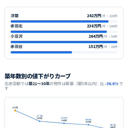
浮間
242万円
/坪
・
224
件
赤羽北
238万円
/坪
・
194
件
小豆沢
264万円
/坪
・
34
件
赤羽台
152万円
/坪
・
26
件
築年数別の値下がりカーブ
北赤羽
駅では
築21〜30年
の物件は新築（築5年以内）比
-36.6
%
で
す
371
万
-27.5
%
269
万
-32.9
%
-36.6
%
249
万
235
万
-50.5
%
183
万