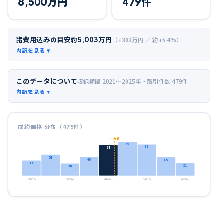
8,500
万円
479
件
諸費用込みの目安
約
5,003
万円
（+
303
万円 ／ 約+
6.4
%）
このデータについて
収録期間
2021〜2025年
・取引件数
479
件
成約価格 分布（
479
件）
中央値
82
76
74
51
46
45
37
31
30
1800万
3000万
4200万
5400万
6600万