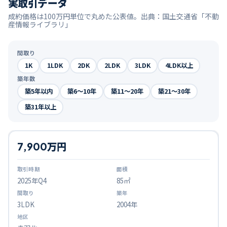
実取引データ
成約価格は100万円単位で丸めた公表値。出典：国土交通省「不動
産情報ライブラリ」
間取り
1K
1LDK
2DK
2LDK
3LDK
4LDK以上
築年数
築5年以内
築6〜10年
築11〜20年
築21〜30年
築31年以上
7,900万円
2025
年Q
4
85㎡
3LDK
2004年