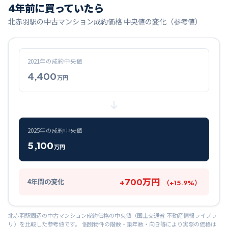
4
年前に買っていたら
北赤羽
駅の中古マンション成約価格 中央値の変化（参考値）
2021
年の成約中央値
4,400
万円
2025
年の成約中央値
5,100
万円
+
700
万円
4
年間の変化
（
+
15.9
%）
北赤羽
駅周辺の中古マンション成約価格の中央値（国土交通省 不動産情報ライブラ
リ）を比較した参考値です。 個別物件の階数・築年数・向き等により実際の価格は