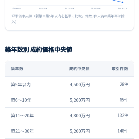
築5年以内
築6〜10年
築11〜20年
築21〜30年
築31年以上
坪単価中央値（新築＝築5年以内を基準に比較。件数3件未満の築年帯は除
外）
築年数別 成約価格中央値
築年数
成約中央値
取引件数
築5年以内
4,500万円
28
件
築6〜10年
5,200万円
65
件
築11〜20年
4,800万円
132
件
築21〜30年
5,200万円
148
件