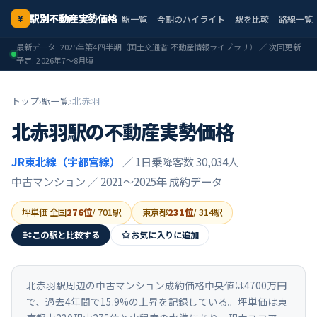
駅別不動産実勢価格
駅一覧
今期のハイライト
駅を比較
路線一覧
¥
最新データ:
2025年第4四半期
（国土交通省 不動産情報ライブラリ） ／ 次回更新
予定:
2026年7〜8月頃
トップ
›
駅一覧
›
北赤羽
北赤羽
駅の不動産実勢価格
JR東北線（宇都宮線）
／ 1日乗降客数 30,034人
中古マンション ／
2021〜2025年
成約データ
坪単価 全国
276
位
/
701
駅
東京都
231
位
/
314
駅
この駅と比較する
お気に入りに追加
北赤羽駅周辺の中古マンション成約価格中央値は4700万円
で、過去4年間で15.9%の上昇を記録している。坪単価は東