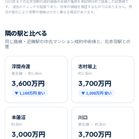
2025
年までの
北赤羽
駅の成約価格中央値の推移を単回帰分析で延長した試算値で
す。 過去のトレンドの延長であり、将来の価格を保証するものではありません。市
況の変化により実際の価格は大きく異なる場合があります。
隣の駅と比べる
同じ路線・近隣駅の中古マンション成約中央値と、
北赤羽
駅との
差
浮間舟渡
志村坂上
東北線 ・
約
1.4
km
約
1.5
km
3,600万円
3,700万円
▼
1,100万円
安い
▼
1,000万円
安い
本蓮沼
川口
約
2
km
東北線 ・
約
2
km
3,000万円
3,700万円