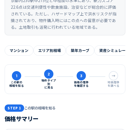
京都内230駅中275位と中程度の水準にあり、駅力スコア
22.6点は交通利便性や飲食施設、治安などが総合的に評価
されている。ただし、ハザードマップ上で洪水リスクが指
摘されており、物件購入時にはこの点への留意が必要であ
る。土地取引も活発に行われている地域である。
マンション
エリア別相場
築年カーブ
資産シミュレーシ
2
1
3
→
物件タイプ
この駅の
価格の推移
地価推移
別
相場を知る
を確認する
を調べる
に見る
この駅の相場を知る
STEP 1
価格サマリー