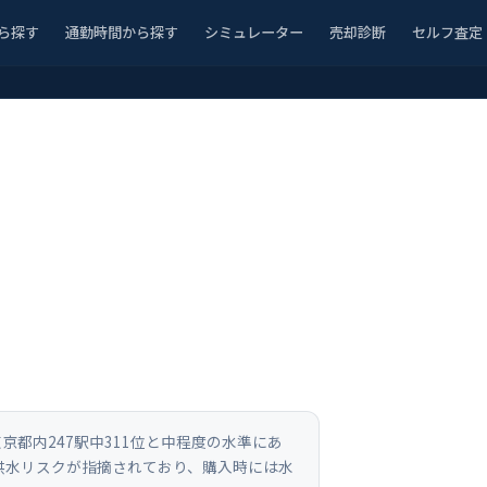
ら探す
通勤時間から探す
シミュレーター
売却診断
セルフ査定
京都内247駅中311位と中程度の水準にあ
洪水リスクが指摘されており、購入時には水