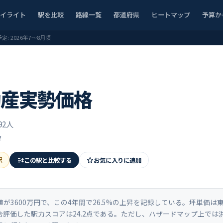
ハイライト
駅を比較
路線一覧
都道府県
ヒートマップ
予算か
予定:
2026年7〜8月頃
動産実勢価格
92人
タ
駅
この駅と比較する
お気に入りに追加
3600万円で、この4年間で26.5%の上昇を記録している。坪単価は東
評価した駅力スコアは24.2点である。ただし、ハザードマップ上では