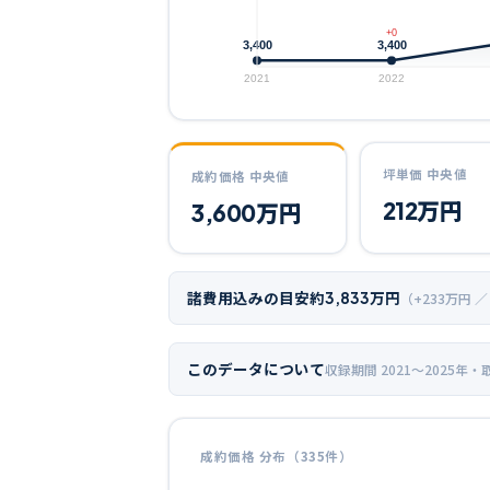
+0
3,400
3,400
2021
2022
坪単価 中央値
成約価格 中央値
212
万円
3,600
万円
諸費用込みの目安
約
3,833
万円
（+
233
万円 ／
このデータについて
収録期間
2021〜2025年
・
成約価格 分布（
335
件）