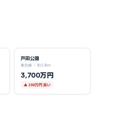
戸田公園
東北線 ・
約
2.3
km
3,700万円
▲
100万円
高い