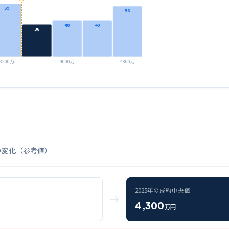
59
56
40
40
36
3200万
4000万
4800万
の変化（参考値）
2025
年の成約中央値
4,300
万円