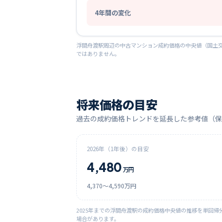
4
年間の変化
浮間舟渡
駅周辺の中古マンション成約価格の中央値（国土交
ではありません。
将来価格の目安
過去の成約価格トレンドを延長した参考値（保
2026
年（1年後）の目安
4,480
万円
4,370
〜
4,590
万円
2025
年までの
浮間舟渡
駅の成約価格中央値の推移を単回帰
場合があります。