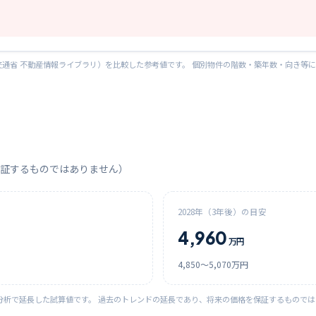
通省 不動産情報ライブラリ）を比較した参考値です。 個別物件の階数・築年数・向き等
証するものではありません）
2028
年（3年後）の目安
4,960
万円
4,850
〜
5,070
万円
分析で延長した試算値です。 過去のトレンドの延長であり、将来の価格を保証するもので