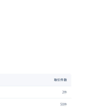
取引件数
2
件
50
件