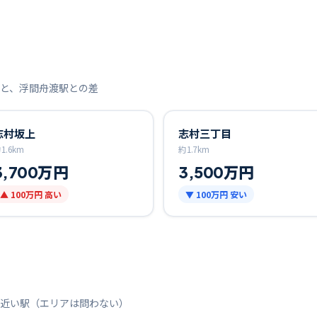
と、
浮間舟渡
駅との差
志村坂上
志村三丁目
約
1.6
km
約
1.7
km
3,700万円
3,500万円
▲
100万円
高い
▼
100万円
安い
近い駅（エリアは問わない）