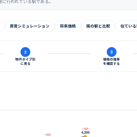
発に行われている駅である。
資産シミュレーション
将来価格
隣の駅と比較
似ている
2
3
物件タイプ別
価格の推移
に見る
を確認する
+300
4,300
+300