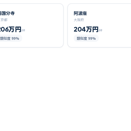
西国分寺
阿波座
東京都
大阪府
206万円
204万円
/坪
/坪
類似度
99
%
類似度
99
%