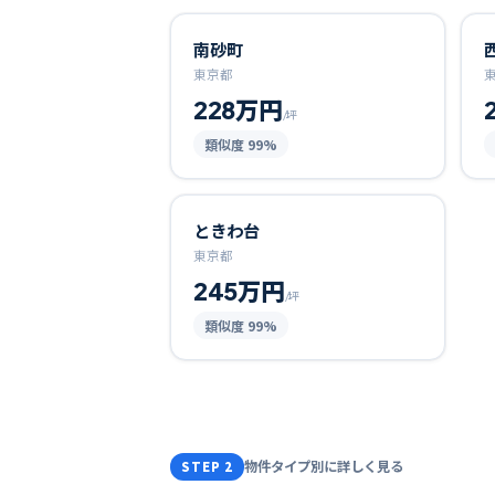
南砂町
東京都
228万円
/坪
類似度
99
%
ときわ台
東京都
245万円
/坪
類似度
99
%
物件タイプ別に詳しく見る
STEP 2