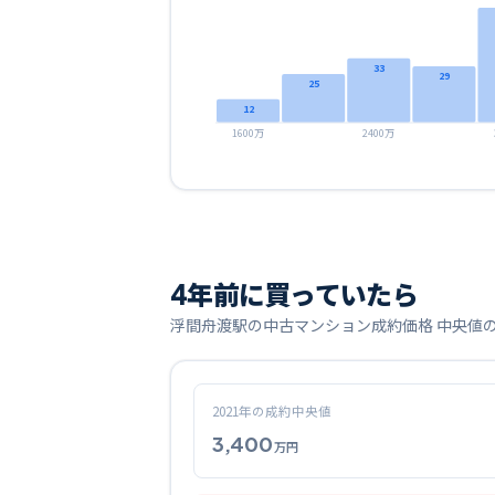
33
29
25
12
1600万
2400万
4
年前に買っていたら
浮間舟渡
駅の中古マンション成約価格 中央値
2021
年の成約中央値
3,400
万円