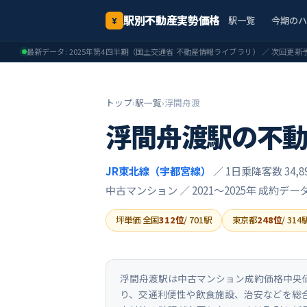
駅別不動産実勢価格
駅一覧
今期の
¥
最新データ:
2025年第4四半期
（国土交通省 不動産情報ライブラリ） ／ 次回更新
トップ
›
駅一覧
›
浮間舟渡
浮間舟渡
駅の不
JR東北線（宇都宮線）
／ 1日乗降客数 34,8
中古マンション ／
2021〜2025年
成約デー
坪単価 全国
312
位
/
701
駅
東京都
248
位
/
314
浮間舟渡駅は中古マンション成約価格中央値が
り、交通利便性や飲食施設、治安などを総合