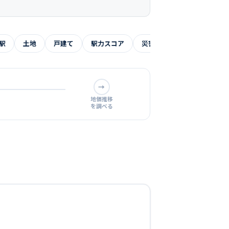
駅
土地
戸建て
駅力スコア
災害リスク
よくある質
→
地価推移
を調べる