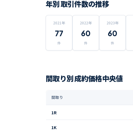
年別 取引件数の推移
2021
年
2022
年
2023
年
77
60
60
件
件
件
間取り別 成約価格中央値
間取り
1R
1K