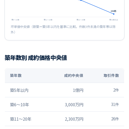
204
万
築6〜10年
築11〜20年
築21〜30年
築31年以上
坪単価中央値（新築＝築5年以内を基準に比較。件数3件未満の築年帯は除
外）
築年数別 成約価格中央値
築年数
成約中央値
取引件数
築5年以内
1億円
2
件
築6〜10年
3,000万円
31
件
築11〜20年
2,300万円
26
件