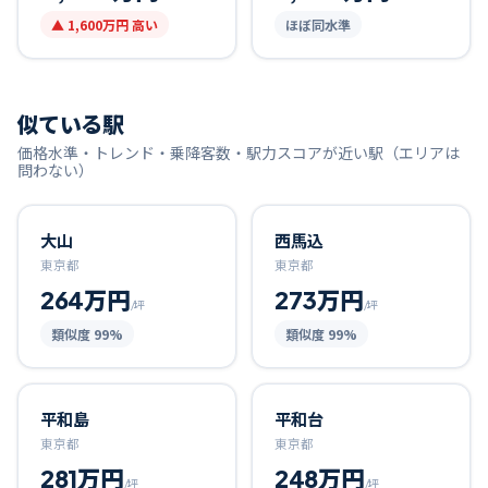
▲
1,600万円
高い
ほぼ同水準
似ている駅
価格水準・トレンド・乗降客数・駅力スコアが近い駅（エリアは
問わない）
大山
西馬込
東京都
東京都
264万円
273万円
/坪
/坪
類似度
99
%
類似度
99
%
平和島
平和台
東京都
東京都
281万円
248万円
/坪
/坪