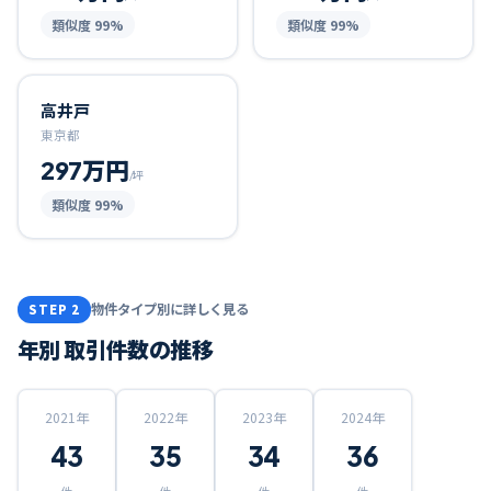
類似度
99
%
類似度
99
%
高井戸
東京都
297万円
/坪
類似度
99
%
物件タイプ別に詳しく見る
STEP 2
年別 取引件数の推移
2021
年
2022
年
2023
年
2024
年
43
35
34
36