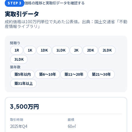
価格の推移と実取引データを確認する
STEP 3
実取引データ
成約価格は100万円単位で丸めた公表値。出典：国土交通省「不動
産情報ライブラリ」
間取り
1R
1K
1DK
1LDK
2K
2DK
2LDK
3LDK
築年数
築5年以内
築6〜10年
築11〜20年
築21〜30年
築31年以上
3,500万円
2025
年Q
4
60㎡