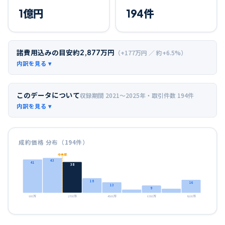
1
億円
194
件
諸費用込みの目安
約
2,877
万円
（+
177
万円 ／ 約+
6.5
%）
このデータについて
収録期間
2021〜2025年
・取引件数
194
件
成約価格 分布（
194
件）
中央値
43
41
38
18
16
13
9
900万
2700万
4500万
6300万
8100万