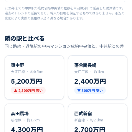
2025
年までの
中井
駅の成約価格中央値の推移を単回帰分析で延長した試算値です。
過去のトレンドの延長であり、将来の価格を保証するものではありません。市況の
変化により実際の価格は大きく異なる場合があります。
隣の駅と比べる
同じ路線・近隣駅の中古マンション成約中央値と、
中井
駅との差
東中野
落合南長崎
大江戸線 ・
約
0.8
km
大江戸線 ・
約
1
km
5,200万円
2,400万円
▲
2,500万円
高い
▼
300万円
安い
高田馬場
西武新宿
新宿線 ・
約
1.7
km
新宿線 ・
約
2.5
km
4,300万円
2,700万円