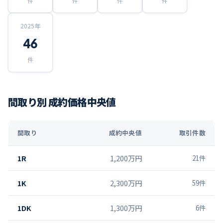
件
件
件
件
2025
年
46
件
間取り別 成約価格中央値
間取り
成約中央値
取引件数
1R
1,200万円
21
件
1K
2,300万円
59
件
1DK
1,300万円
6
件