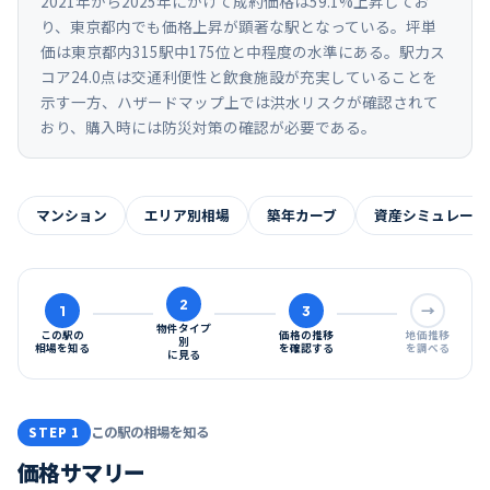
2021年から2025年にかけて成約価格は59.1%上昇してお
り、東京都内でも価格上昇が顕著な駅となっている。坪単
価は東京都内315駅中175位と中程度の水準にある。駅力ス
コア24.0点は交通利便性と飲食施設が充実していることを
示す一方、ハザードマップ上では洪水リスクが確認されて
おり、購入時には防災対策の確認が必要である。
マンション
エリア別相場
築年カーブ
資産シミュレーシ
2
1
3
→
物件タイプ
この駅の
価格の推移
地価推移
別
相場を知る
を確認する
を調べる
に見る
この駅の相場を知る
STEP 1
価格サマリー