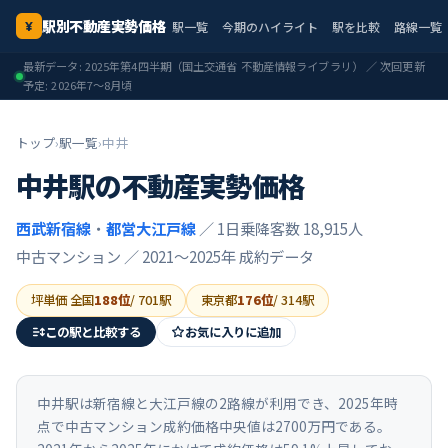
駅別不動産実勢価格
駅一覧
今期のハイライト
駅を比較
路線一覧
¥
最新データ:
2025年第4四半期
（国土交通省 不動産情報ライブラリ） ／ 次回更新
予定:
2026年7〜8月頃
トップ
›
駅一覧
›
中井
中井
駅の不動産実勢価格
西武新宿線
・
都営大江戸線
／ 1日乗降客数 18,915人
中古マンション ／
2021〜2025年
成約データ
坪単価 全国
188
位
/
701
駅
東京都
176
位
/
314
駅
この駅と比較する
お気に入りに追加
中井駅は新宿線と大江戸線の2路線が利用でき、2025年時
点で中古マンション成約価格中央値は2700万円である。