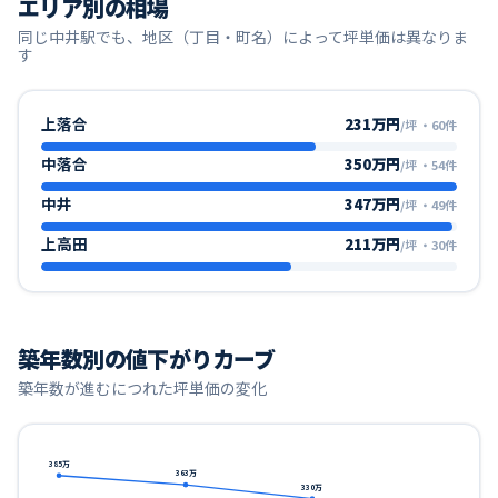
エリア別の相場
同じ
中井
駅でも、地区（丁目・町名）によって坪単価は異なりま
す
上落合
231万円
/坪
・
60
件
中落合
350万円
/坪
・
54
件
中井
347万円
/坪
・
49
件
上高田
211万円
/坪
・
30
件
築年数別の値下がりカーブ
築年数が進むにつれた坪単価の変化
385
万
363
万
330
万