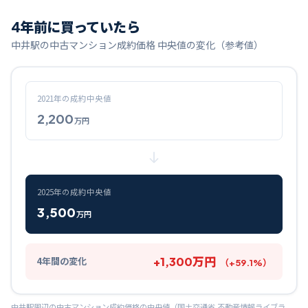
4
年前に買っていたら
中井
駅の中古マンション成約価格 中央値の変化（参考値）
2021
年の成約中央値
2,200
万円
2025
年の成約中央値
3,500
万円
+
1,300
万円
4
年間の変化
（
+
59.1
%）
中井
駅周辺の中古マンション成約価格の中央値（国土交通省 不動産情報ライブラ