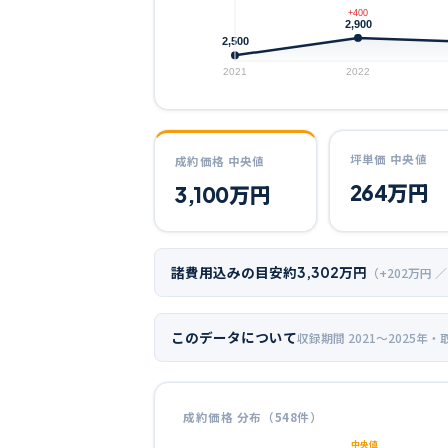
+400
2,900
2,500
2021
2022
坪単価 中央値
成約価格 中央値
264
万円
3,100
万円
諸費用込みの目安
約
3,302
万円
（+
202
万円 ／
このデータについて
収録期間
2021〜2025年
・
成約価格 分布（
548
件）
中央値