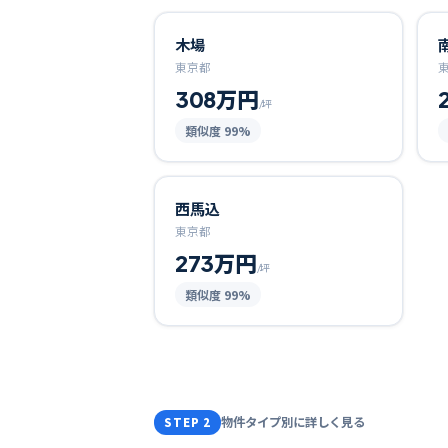
木場
東京都
308万円
/坪
類似度
99
%
西馬込
東京都
273万円
/坪
類似度
99
%
物件タイプ別に詳しく見る
STEP 2