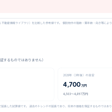
 不動産情報ライブラリ）を比較した参考値です。 個別物件の階数・築年数・向き等によ
証するものではありません）
2028
年（3年後）の目安
4,700
万円
4,503
〜
4,897
万円
で延長した試算値です。 過去のトレンドの延長であり、将来の価格を保証するものではあ