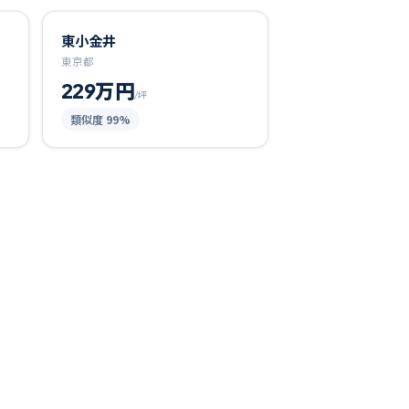
東小金井
東京都
229万円
/坪
類似度
99
%