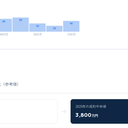
55
50
42
32
23
4000万
5600万
7200万
化（参考値）
2025
年の成約中央値
3,800
万円