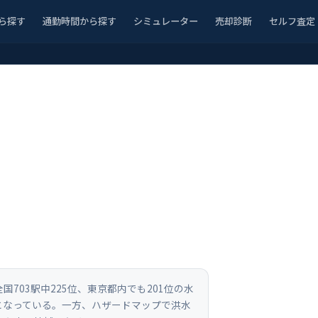
ら探す
通勤時間から探す
シミュレーター
売却診断
セルフ査定
703駅中225位、東京都内でも201位の水
となっている。一方、ハザードマップで洪水