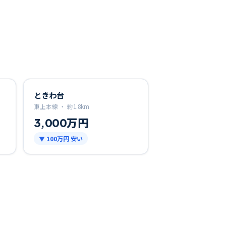
ときわ台
東上本線 ・
約
1.8
km
3,000万円
▼
100万円
安い