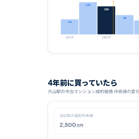
115
100
69
54
800万
2400万
4
年前に買っていたら
大山
駅の中古マンション成約価格 中央値の変
2021
年の成約中央値
2,500
万円