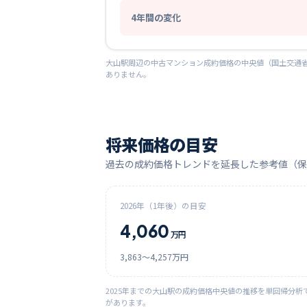
4
年間の変化
大山
駅周辺の中古マンション成約価格の中央値（国土交通省
ありません。
将来価格の目安
過去の成約価格トレンドを延長した参考値（保
2026
年（1年後）の目安
4,060
万円
3,863
〜
4,257
万円
2025
年までの
大山
駅の成約価格中央値の推移を単回帰分析
があります。