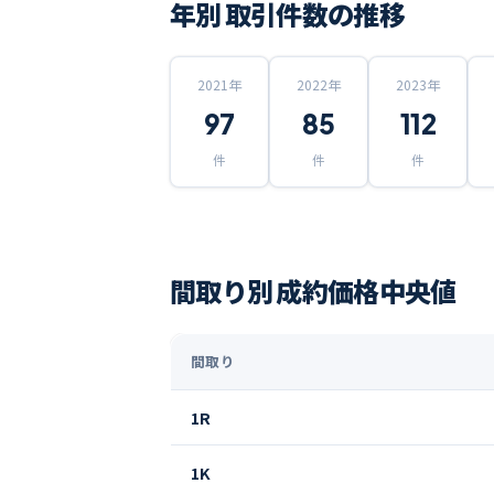
年別 取引件数の推移
2021
年
2022
年
2023
年
97
85
112
件
件
件
間取り別 成約価格中央値
間取り
1R
1K