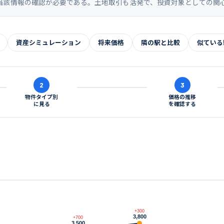
当該情報の確認が必要である。土地取引も活発で、投資対象としての関
資産シミュレーション
将来価格
隣の駅と比較
似ている
2
3
物件タイプ別
価格の推移
に見る
を確認する
+300
3,800
+700
3,500