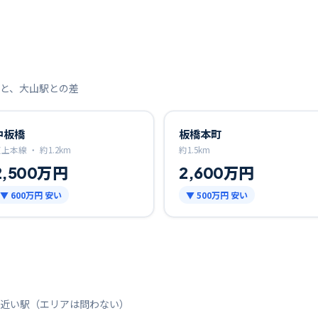
と、
大山
駅との差
中板橋
板橋本町
東上本線 ・
約
1.2
km
約
1.5
km
2,500万円
2,600万円
▼
600万円
安い
▼
500万円
安い
近い駅（エリアは問わない）