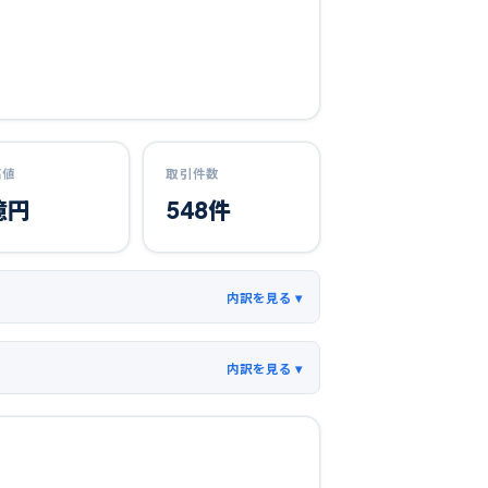
高値
取引件数
億円
548
件