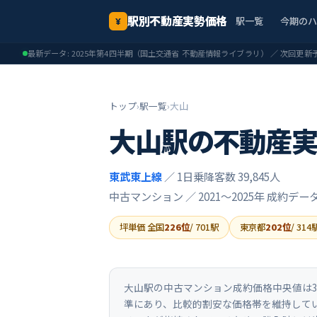
駅別不動産実勢価格
駅一覧
今期の
¥
最新データ:
2025年第4四半期
（国土交通省 不動産情報ライブラリ） ／ 次回更新
トップ
›
駅一覧
›
大山
大山
駅の不動産
東武東上線
／ 1日乗降客数 39,845人
中古マンション ／
2021〜2025年
成約デー
坪単価 全国
226
位
/
701
駅
東京都
202
位
/
314
大山駅の中古マンション成約価格中央値は31
準にあり、比較的割安な価格帯を維持してい