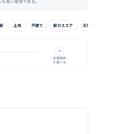
心も高い地域である。
駅
土地
戸建て
駅力スコア
災害リスク
よくある質
→
地価推移
を調べる