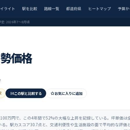
ハイライト
駅を比較
路線一覧
都道府県
ヒートマップ
予算か
予定:
2026年7〜8月頃
実勢価格
タ
駅
この駅と比較する
お気に入りに追加
00万円で、この4年間で52%の大幅な上昇を記録している。坪単価は全国
る。駅力スコア30.7点と、交通利便性や生活施設の面で平均的な評価