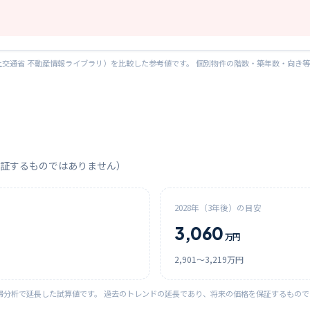
交通省 不動産情報ライブラリ）を比較した参考値です。 個別物件の階数・築年数・向き
証するものではありません）
2028
年（3年後）の目安
3,060
万円
2,901
〜
3,219
万円
帰分析で延長した試算値です。 過去のトレンドの延長であり、将来の価格を保証するもの