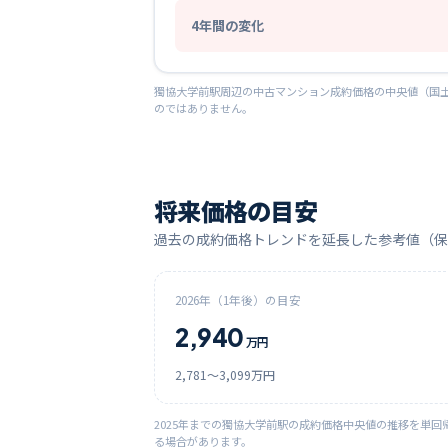
4
年間の変化
獨協大学前
駅周辺の中古マンション成約価格の中央値（国土
のではありません。
将来価格の目安
過去の成約価格トレンドを延長した参考値（保
2026
年（1年後）の目安
2,940
万円
2,781
〜
3,099
万円
2025
年までの
獨協大学前
駅の成約価格中央値の推移を単回
る場合があります。