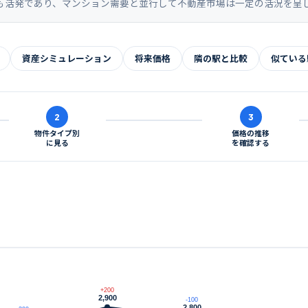
も活発であり、マンション需要と並行して不動産市場は一定の活況を呈
資産シミュレーション
将来価格
隣の駅と比較
似ている
2
3
物件タイプ別
価格の推移
に見る
を確認する
+200
2,900
-100
2,800