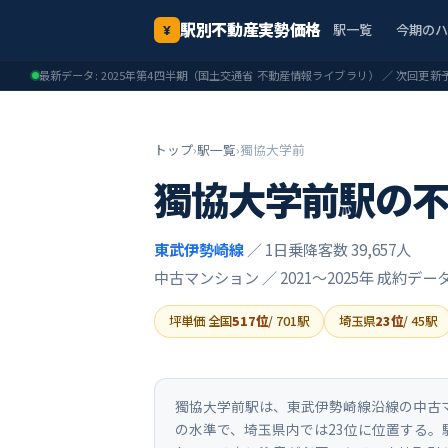
駅別不動産実勢価格
駅一覧
今期の
¥
最新データ:
2025年第4四半期
（国土交通省 不動産情報ライブラリ） ／ 次回更新
トップ
›
駅一覧
›
獨協大学前
獨協大学前
駅の
東武伊勢崎線
／ 1日乗降客数 39,657人
中古マンション ／
2021〜2025年
成約デー
坪単価 全国
517
位
/
701
駅
埼玉県
23
位
/
45
駅
獨協大学前駅は、東武伊勢崎線沿線の中古マン
の水準で、埼玉県内では23位に位置する。