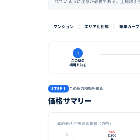
れている点に注意が必要である。土地取引
マンション
エリア別相場
築年カーブ
1
この駅の
相場を知る
この駅の相場を知る
STEP 1
価格サマリー
成約価格 中央値の推移（万円）
+400
万円
2,900