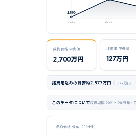
2,500
2021
2022
坪単価 中央値
成約価格 中央値
127
万円
2,700
万円
諸費用込みの目安
約
2,877
万円
（+
177
万円 ／
このデータについて
収録期間
2021〜2025年
・
成約価格 分布（
444
件）