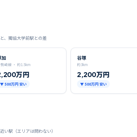
と、
獨協大学前
駅との差
草加
谷塚
伊勢崎線 ・
約
1.5
km
約
3
km
2,200万円
2,200万円
▼
500万円
安い
▼
500万円
安い
近い駅（エリアは問わない）