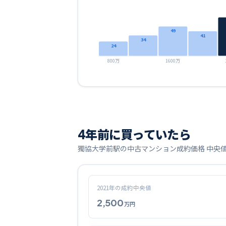
49
41
34
24
800万
1600万
4
年前に買っていたら
獨協大学前
駅の中古マンション成約価格 中央
2021
年の成約中央値
2,500
万円