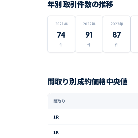
年別 取引件数の推移
2021
年
2022
年
2023
年
74
91
87
件
件
件
間取り別 成約価格中央値
間取り
1R
1K