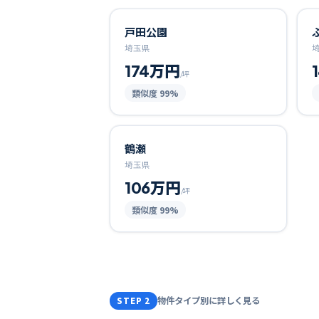
戸田公園
埼玉県
174万円
/坪
類似度
99
%
鶴瀬
埼玉県
106万円
/坪
類似度
99
%
物件タイプ別に詳しく見る
STEP 2