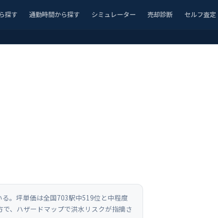
ら探す
通勤時間から探す
シミュレーター
売却診断
セルフ査定
る。坪単価は全国703駅中519位と中程度
一方で、ハザードマップで洪水リスクが指摘さ