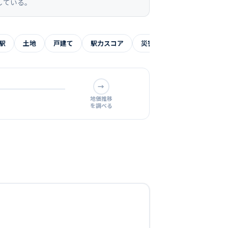
している。
駅
土地
戸建て
駅力スコア
災害リスク
よくある質
→
地価推移
を調べる