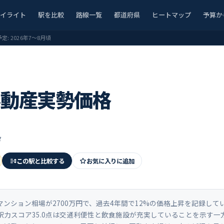
ハイライト
駅を比較
路線一覧
都道府県
ヒートマップ
予算か
予定:
2026年7〜8月頃
不動産実勢価格
タ
この駅と比較する
お気に入りに追加
ション相場が2700万円で、過去4年間で12%の価格上昇を記録してい
駅力スコア35.0点は交通利便性と飲食施設が充実していることを示す