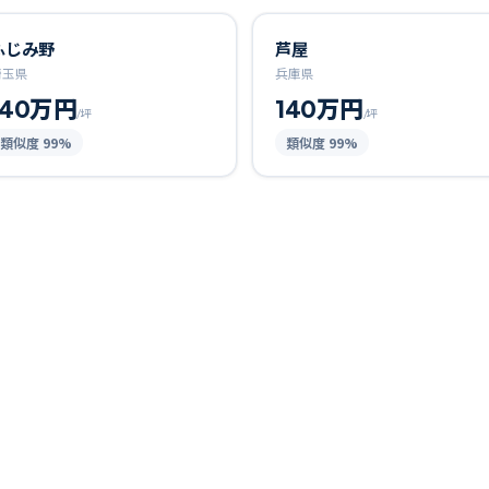
ふじみ野
芦屋
埼玉県
兵庫県
140万円
140万円
/坪
/坪
類似度
99
%
類似度
99
%