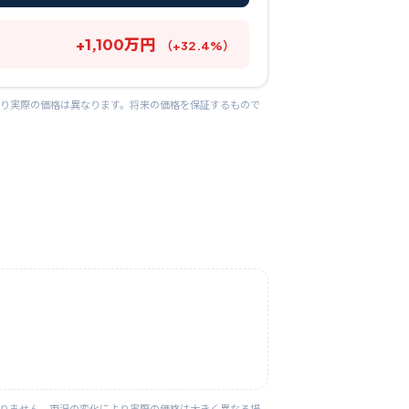
+
1,100
万円
（
+
32.4
%）
より実際の価格は異なります。将来の価格を保証するもので
ありません。市況の変化により実際の価格は大きく異なる場