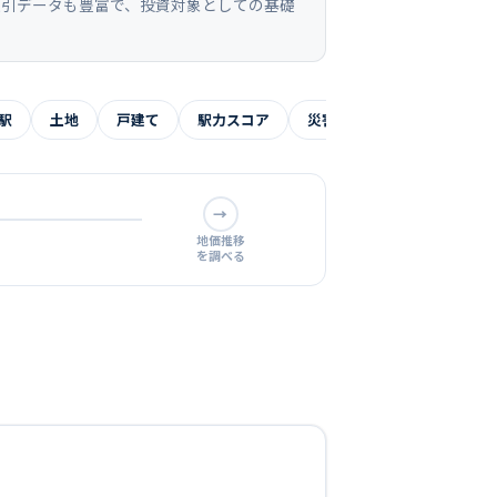
取引データも豊富で、投資対象としての基礎
駅
土地
戸建て
駅力スコア
災害リスク
よくある質
→
地価推移
を調べる