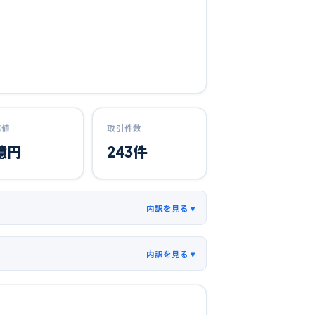
高値
取引件数
億円
243
件