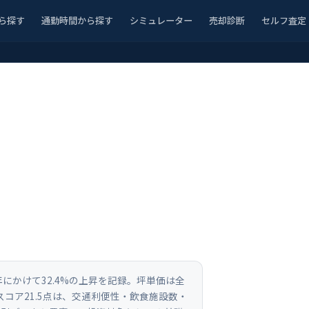
ら探す
通勤時間から探す
シミュレーター
売却診断
セルフ査定
年にかけて32.4%の上昇を記録。坪単価は全
スコア21.5点は、交通利便性・飲食施設数・