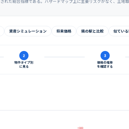
価された総合指標である。ハザードマップ上に主要リスクがなく、土地
資産シミュレーション
将来価格
隣の駅と比較
似ている
2
3
物件タイプ別
価格の推移
に見る
を確認する
+300