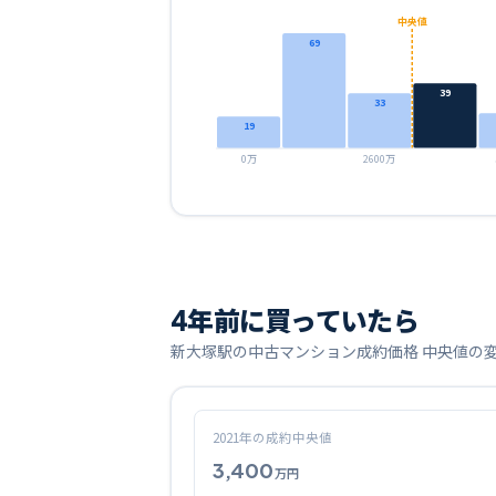
中央値
69
39
33
19
0万
2600万
4
年前に買っていたら
新大塚
駅の中古マンション成約価格 中央値の
2021
年の成約中央値
3,400
万円