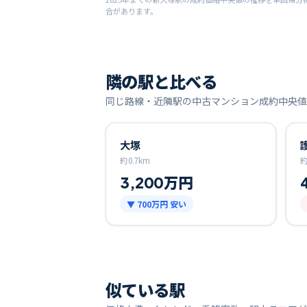
合があります。
隣の駅と比べる
同じ路線・近隣駅の中古マンション成約中央値
大塚
約
0.7
km
3,200万円
▼
700万円
安い
似ている駅