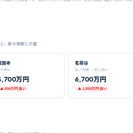
と、
新大塚
駅との差
護国寺
茗荷谷
約
0.9
km
丸ノ内線 ・
約
1.2
km
4,700万円
6,700万円
▲
800万円
高い
▲
2,800万円
高い