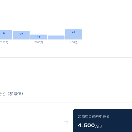
23
21
19
11
5200万
7800万
1.04億
変化（参考値）
2025
年の成約中央値
4,500
万円