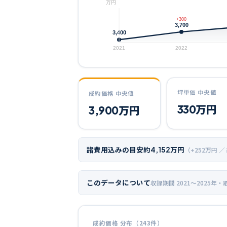
万円
+300
3,700
3,400
2021
2022
坪単価 中央値
成約価格 中央値
330
万円
3,900
万円
諸費用込みの目安
約
4,152
万円
（+
252
万円 ／
このデータについて
収録期間
2021〜2025年
・
成約価格 分布（
243
件）