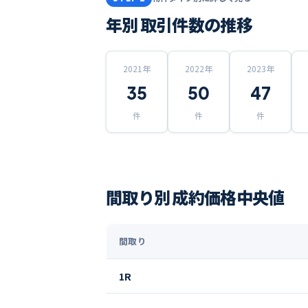
年別 取引件数の推移
2021
年
2022
年
2023
年
35
50
47
件
件
件
間取り別 成約価格中央値
間取り
1R