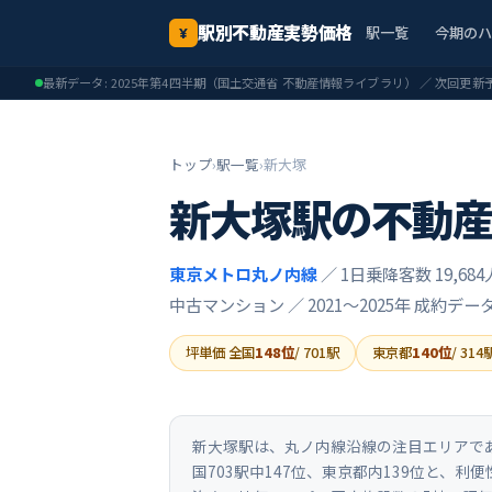
駅別不動産実勢価格
駅一覧
今期の
¥
最新データ:
2025年第4四半期
（国土交通省 不動産情報ライブラリ） ／ 次回更新
トップ
›
駅一覧
›
新大塚
新大塚
駅の不動
東京メトロ丸ノ内線
／ 1日乗降客数 19,684
中古マンション ／
2021〜2025年
成約デー
坪単価 全国
148
位
/
701
駅
東京都
140
位
/
314
新大塚駅は、丸ノ内線沿線の注目エリアである
国703駅中147位、東京都内139位と、