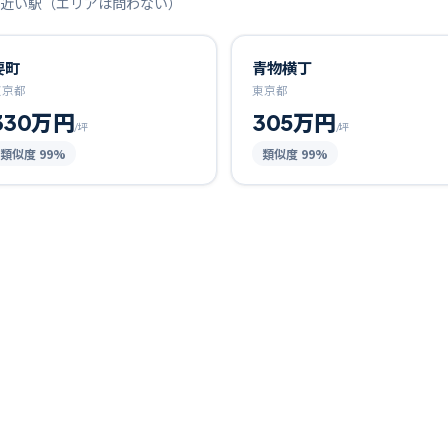
近い駅（エリアは問わない）
要町
青物横丁
東京都
東京都
330万円
305万円
/坪
/坪
類似度
99
%
類似度
99
%