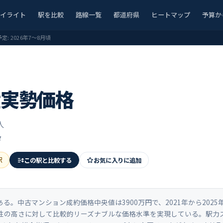
ハイライト
駅を比較
路線一覧
都道府県
ヒートマップ
予算か
予定:
2026年7〜8月頃
産実勢価格
人
タ
駅
この駅と比較する
お気に入りに追加
。中古マンション成約価格中央値は3900万円で、2021年から2025
利便性の高さに対して比較的リーズナブルな価格水準を実現している。駅力