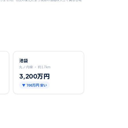
池袋
丸ノ内線 ・
約
1.7
km
3,200万円
▼
700万円
安い