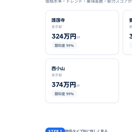
価格水準・トレンド・乗降客数・駅力スコアが
護国寺
東京都
324万円
/坪
類似度
99
%
西小山
東京都
374万円
/坪
類似度
99
%
物件タイプ別に詳しく見る
STEP 2