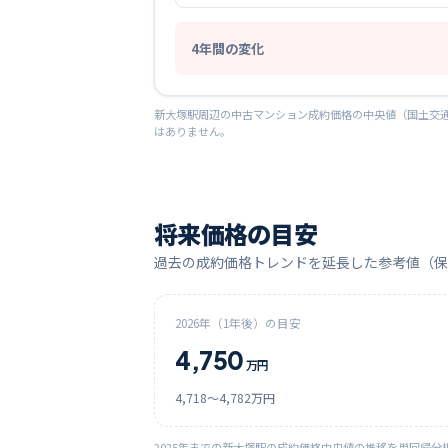
4
年間の変化
新大塚
駅周辺の中古マンション成約価格の中央値（国土交通
はありません。
将来価格の目安
過去の成約価格トレンドを延長した参考値（保
2026
年（1年後）の目安
4,750
万円
4,718
〜
4,782
万円
2025
年までの
新大塚
駅の成約価格中央値の推移を単回帰分