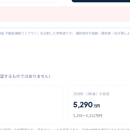
省 不動産情報ライブラリ）を比較した参考値です。 個別物件の階数・築年数・向き等に
証するものではありません）
2028
年（3年後）の目安
5,290
万円
5,258
〜
5,322
万円
析で延長した試算値です。 過去のトレンドの延長であり、将来の価格を保証するものでは