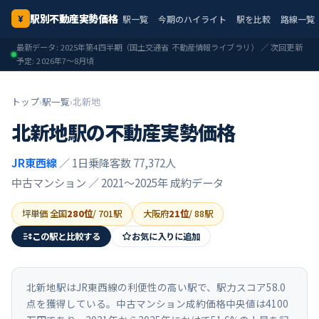
駅別不動産実勢価格
駅一覧
今期のハイライト
駅を比較
路線一覧
¥
最新データ:
2025年第4四半期
（国土交通省 不動産情報ライブラリ） ／ 次回更新
予定:
2026年7〜8月頃
トップ
›
駅一覧
›
北新地
北新地
駅の不動産実勢価格
JR東西線
／ 1日乗降客数 77,372人
中古マンション ／
2021〜2025年
成約データ
坪単価 全国
280
位
/
701
駅
大阪府
21
位
/
88
駅
この駅と比較する
お気に入りに追加
北新地駅はJR東西線の利便性の高い駅で、駅力スコア58.0
点を獲得している。中古マンション成約価格中央値は4100