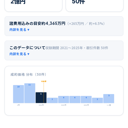
2
億円
50
件
諸費用込みの目安
約
4,365
万円
（+
265
万円 ／ 約+
6.5
%）
このデータについて
収録期間
2021〜2025年
・取引件数
50
件
成約価格 分布（
50
件）
中央値
11
10
6
5
4
4
4
3
3
0万
3000万
6000万
9000万
1.2億