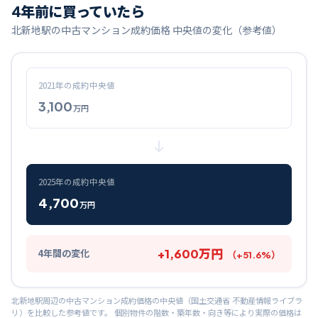
4
年前に買っていたら
北新地
駅の中古マンション成約価格 中央値の変化（参考値）
2021
年の成約中央値
3,100
万円
2025
年の成約中央値
4,700
万円
+
1,600
万円
4
年間の変化
（
+
51.6
%）
北新地
駅周辺の中古マンション成約価格の中央値（国土交通省 不動産情報ライブラ
リ）を比較した参考値です。 個別物件の階数・築年数・向き等により実際の価格は