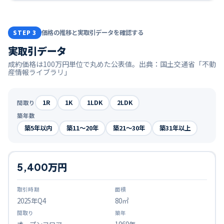
価格の推移と実取引データを確認する
STEP 3
実取引データ
成約価格は100万円単位で丸めた公表値。出典：国土交通省「不動
産情報ライブラリ」
1R
1K
1LDK
2LDK
間取り
築年数
築5年以内
築11〜20年
築21〜30年
築31年以上
5,400万円
2025
年Q
4
80㎡