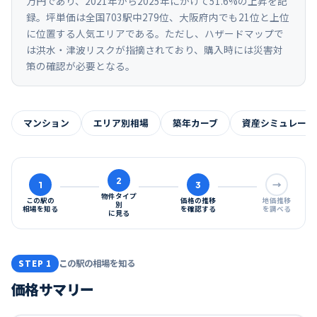
万円であり、2021年から2025年にかけて51.6%の上昇を記
録。坪単価は全国703駅中279位、大阪府内でも21位と上位
に位置する人気エリアである。ただし、ハザードマップで
は洪水・津波リスクが指摘されており、購入時には災害対
策の確認が必要となる。
マンション
エリア別相場
築年カーブ
資産シミュレーシ
2
1
3
→
物件タイプ
この駅の
価格の推移
地価推移
別
相場を知る
を確認する
を調べる
に見る
この駅の相場を知る
STEP 1
価格サマリー