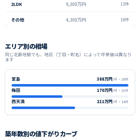
2LDK
9,300万円
13
件
その他
4,300万円
16
件
エリア別の相場
同じ
北新地
駅でも、地区（丁目・町名）によって坪単価は異なり
ます
堂島
388万円
/坪
・
20
件
梅田
170万円
/坪
・
15
件
西天満
211万円
/坪
・
14
件
築年数別の値下がりカーブ