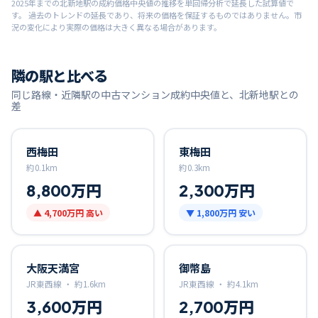
2025
年までの
北新地
駅の成約価格中央値の推移を単回帰分析で延長した試算値で
す。 過去のトレンドの延長であり、将来の価格を保証するものではありません。市
況の変化により実際の価格は大きく異なる場合があります。
隣の駅と比べる
同じ路線・近隣駅の中古マンション成約中央値と、
北新地
駅との
差
西梅田
東梅田
約
0.1
km
約
0.3
km
8,800万円
2,300万円
▲
4,700万円
高い
▼
1,800万円
安い
大阪天満宮
御幣島
JR東西線 ・
約
1.6
km
JR東西線 ・
約
4.1
km
3,600万円
2,700万円