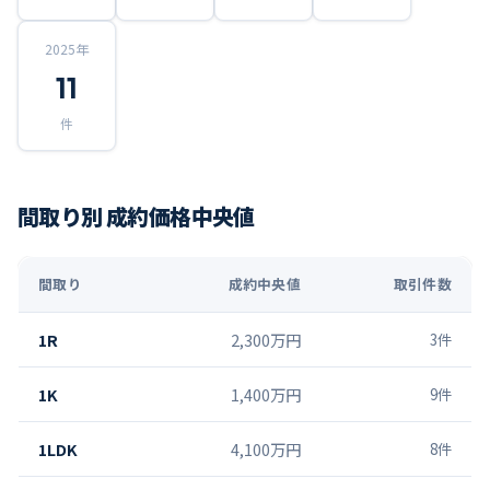
2025
年
11
件
間取り別 成約価格中央値
間取り
成約中央値
取引件数
1R
2,300万円
3
件
1K
1,400万円
9
件
1LDK
4,100万円
8
件