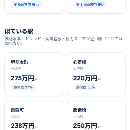
▼
500万円
安い
▼
1,400万円
安い
似ている駅
価格水準・トレンド・乗降客数・駅力スコアが近い駅（エリアは
問わない）
堺筋本町
心斎橋
大阪府
大阪府
275万円
220万円
/坪
/坪
類似度
97
%
類似度
96
%
南森町
肥後橋
大阪府
大阪府
238万円
250万円
/坪
/坪