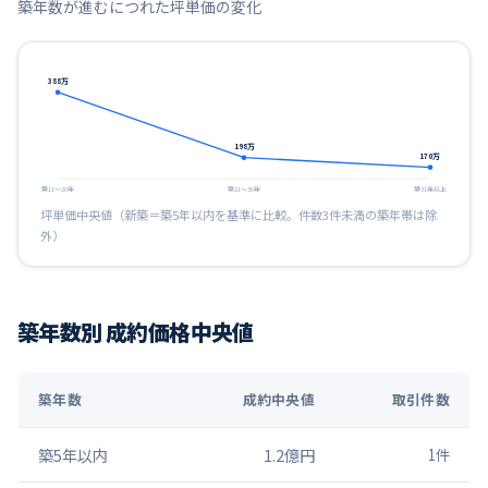
築年数が進むにつれた坪単価の変化
388
万
198
万
170
万
築11〜20年
築21〜30年
築31年以上
坪単価中央値（新築＝築5年以内を基準に比較。件数3件未満の築年帯は除
外）
築年数別 成約価格中央値
築年数
成約中央値
取引件数
築5年以内
1.2億円
1
件