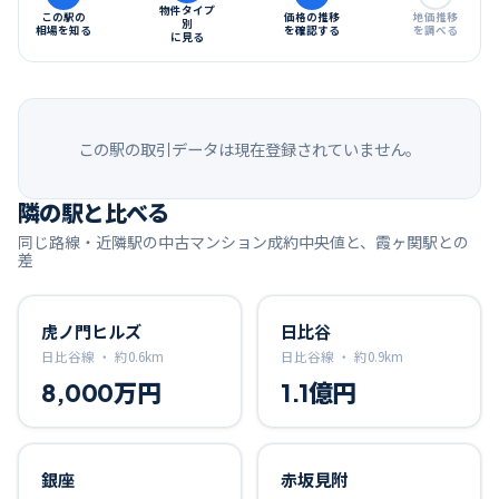
物件タイプ
この駅の
価格の推移
地価推移
別
相場を知る
を確認する
を調べる
に見る
この駅の取引データは現在登録されていません。
隣の駅と比べる
同じ路線・近隣駅の中古マンション成約中央値と、
霞ヶ関
駅との
差
虎ノ門ヒルズ
日比谷
日比谷線 ・
約
0.6
km
日比谷線 ・
約
0.9
km
8,000万円
1.1億円
銀座
赤坂見附