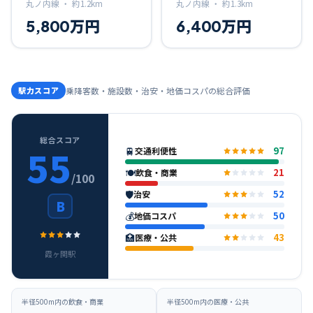
丸ノ内線 ・
約
1.2
km
丸ノ内線 ・
約
1.3
km
5,800万円
6,400万円
駅力スコア
乗降客数・施設数・治安・地価コスパの総合評価
総合スコア
55
🚆
97
交通利便性
🍽
21
飲食・商業
/100
🛡
52
治安
B
💰
50
地価コスパ
🏥
43
医療・公共
霞ヶ関
駅
半径500m内の飲食・商業
半径500m内の医療・公共