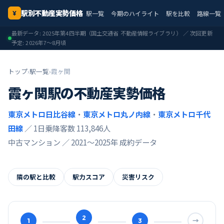
駅別不動産実勢価格
駅一覧
今期のハイライト
駅を比較
路線一覧
¥
最新データ:
2025年第4四半期
（国土交通省 不動産情報ライブラリ） ／ 次回更新
予定:
2026年7〜8月頃
トップ
›
駅一覧
›
霞ヶ関
霞ヶ関
駅の不動産実勢価格
東京メトロ日比谷線
・
東京メトロ丸ノ内線
・
東京メトロ千代
田線
／ 1日乗降客数 113,846人
中古マンション ／
2021〜2025年
成約データ
隣の駅と比較
駅力スコア
災害リスク
2
1
3
→