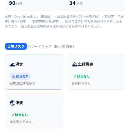
90
34
施設
施設
出典：OpenStreetMap（施設数）・国土数値情報 N05（乗降客数）・警察庁「犯罪
統計書 令和4年」（都道府県別犯罪率）。 総合スコアは各軸を重み付き合算したも
のであり、個人の生活環境の適合性を保証するものではありません。
災害リスク
ハザードマップ（国土交通省）
🌊
⛰️
洪水
土砂災害
⚠ 該当あり
✓ 該当なし
浸水想定区域あり
警戒区域なし
🌏
津波
✓ 該当なし
津波浸水想定なし