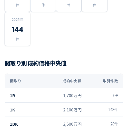
件
件
件
件
2025
年
144
件
間取り別 成約価格中央値
間取り
成約中央値
取引件数
1R
1,700万円
7
件
1K
2,100万円
148
件
1DK
2,500万円
28
件