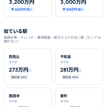
3,200万円
3,000万円
▼
600万円
安い
▼
800万円
安い
似ている駅
価格水準・トレンド・乗降客数・駅力スコアが近い駅（エリアは
問わない）
西馬込
平和島
東京都
東京都
273万円
281万円
/坪
/坪
類似度
99
%
類似度
99
%
護国寺
要町
東京都
東京都