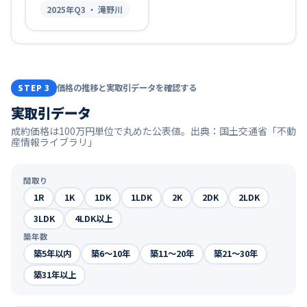
2025
年Q
3
・ 滝野川
価格の推移と実取引データを確認する
STEP 3
実取引データ
成約価格は100万円単位で丸めた公表値。出典：国土交通省「不動
産情報ライブラリ」
間取り
1R
1K
1DK
1LDK
2K
2DK
2LDK
3LDK
4LDK以上
築年数
築5年以内
築6〜10年
築11〜20年
築21〜30年
築31年以上