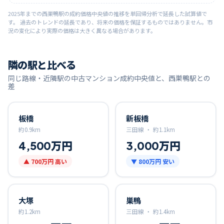
2025
年までの
西巣鴨
駅の成約価格中央値の推移を単回帰分析で延長した試算値で
す。 過去のトレンドの延長であり、将来の価格を保証するものではありません。市
況の変化により実際の価格は大きく異なる場合があります。
隣の駅と比べる
同じ路線・近隣駅の中古マンション成約中央値と、
西巣鴨
駅との
差
板橋
新板橋
約
0.9
km
三田線 ・
約
1.1
km
4,500万円
3,000万円
▲
700万円
高い
▼
800万円
安い
大塚
巣鴨
約
1.2
km
三田線 ・
約
1.4
km