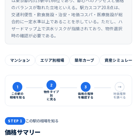
は東京都内315駅中166位であり、都心へのアクセスと価格
のバランスが取れた立地といえる。駅力スコア20.8点は、
交通利便性・飲食施設・治安・地価コスパ・医療施設が総
合的に一定水準以上であることを示している。ただし、ハ
ザードマップ上で洪水リスクが指摘されており、物件選択
時の確認が必要である。
マンション
エリア別相場
築年カーブ
資産シミュレーシ
2
1
3
→
物件タイプ
この駅の
価格の推移
地価推移
別
相場を知る
を確認する
を調べる
に見る
この駅の相場を知る
STEP 1
価格サマリー