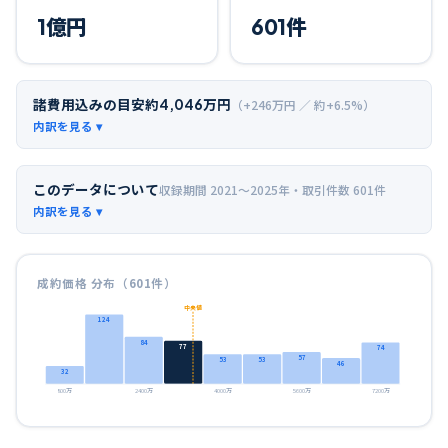
1
億円
601
件
諸費用込みの目安
約
4,046
万円
（+
246
万円 ／ 約+
6.5
%）
このデータについて
収録期間
2021〜2025年
・取引件数
601
件
成約価格 分布（
601
件）
中央値
124
84
77
74
57
53
53
46
32
800万
2400万
4000万
5600万
7200万