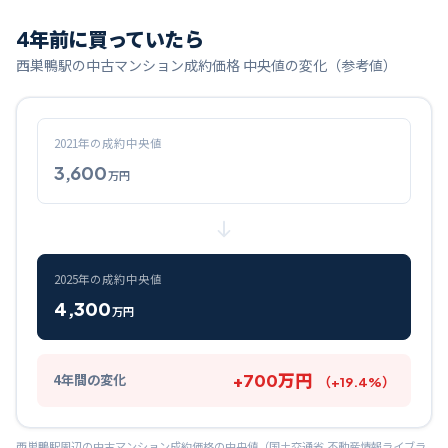
4
年前に買っていたら
西巣鴨
駅の中古マンション成約価格 中央値の変化（参考値）
2021
年の成約中央値
3,600
万円
2025
年の成約中央値
4,300
万円
+
700
万円
4
年間の変化
（
+
19.4
%）
西巣鴨
駅周辺の中古マンション成約価格の中央値（国土交通省 不動産情報ライブラ