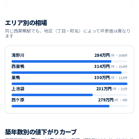
エリア別の相場
同じ
西巣鴨
駅でも、地区（丁目・町名）によって坪単価は異なり
ます
滝野川
284万円
/坪
・
304
件
西巣鴨
314万円
/坪
・
154
件
巣鴨
330万円
/坪
・
113
件
上池袋
231万円
/坪
・
21
件
西ケ原
279万円
/坪
・
9
件
築年数別の値下がりカーブ