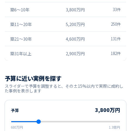
築6〜10年
3,800万円
33
件
築11〜20年
5,200万円
250
件
築21〜30年
4,600万円
131
件
築31年以上
2,900万円
182
件
予算に近い実例を探す
スライダーで予算を調整すると、その±15%以内で実際に成約し
た事例を表示します
3,800万円
予算
680万円
1.3億円