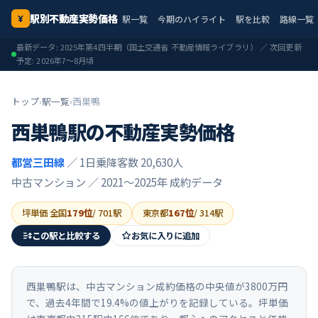
駅別不動産実勢価格
駅一覧
今期のハイライト
駅を比較
路線一覧
¥
最新データ:
2025年第4四半期
（国土交通省 不動産情報ライブラリ） ／ 次回更新
予定:
2026年7〜8月頃
トップ
›
駅一覧
›
西巣鴨
西巣鴨
駅の不動産実勢価格
都営三田線
／ 1日乗降客数 20,630人
中古マンション ／
2021〜2025年
成約データ
坪単価 全国
179
位
/
701
駅
東京都
167
位
/
314
駅
この駅と比較する
お気に入りに追加
西巣鴨駅は、中古マンション成約価格の中央値が3800万円
で、過去4年間で19.4%の値上がりを記録している。坪単価