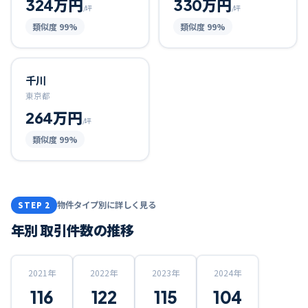
324万円
330万円
/坪
/坪
類似度
99
%
類似度
99
%
千川
東京都
264万円
/坪
類似度
99
%
物件タイプ別に詳しく見る
STEP 2
年別 取引件数の推移
2021
年
2022
年
2023
年
2024
年
116
122
115
104