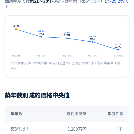
西巣鴨
駅では
築21〜30年
の物件は新築（築5年以内）比
-29.2
%
で
す
422
万
-17.6
%
-20.6
%
348
万
336
万
-29.2
%
299
万
-47.3
%
223
万
築5年以内
築6〜10年
築11〜20年
築21〜30年
築31年以上
坪単価中央値（新築＝築5年以内を基準に比較。件数3件未満の築年帯は除
外）
築年数別 成約価格中央値
築年数
成約中央値
取引件数
築5年以内
3,200万円
3
件