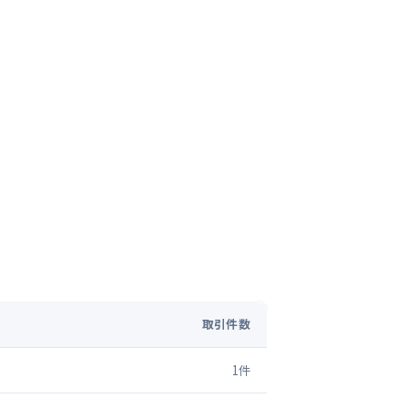
取引件数
1
件