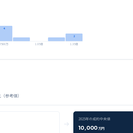
4
2
7500万
1.05億
1.35億
化（参考値）
2025
年の成約中央値
10,000
万円