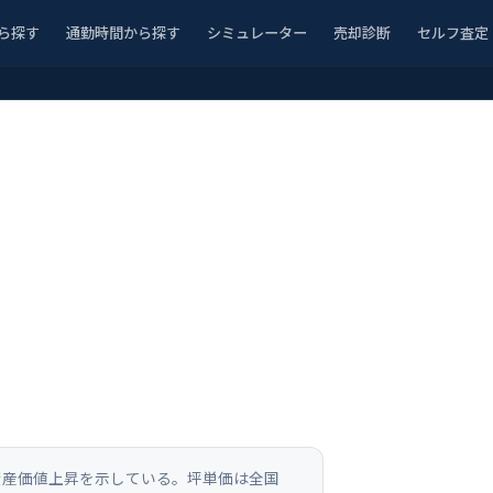
ら探す
通勤時間から探す
シミュレーター
売却診断
セルフ査定
高い資産価値上昇を示している。坪単価は全国