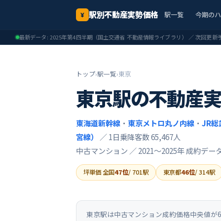
駅別不動産実勢価格
駅一覧
今期の
¥
最新データ:
2025年第4四半期
（国土交通省 不動産情報ライブラリ） ／ 次回更新
トップ
›
駅一覧
›
東京
東京
駅の不動産
東海道新幹線
・
東京メトロ丸ノ内線
・
JR総
宮線）
／ 1日乗降客数 65,467人
中古マンション ／
2021〜2025年
成約デー
坪単価 全国
47
位
/
701
駅
東京都
46
位
/
314
駅
東京駅は中古マンション成約価格中央値が64