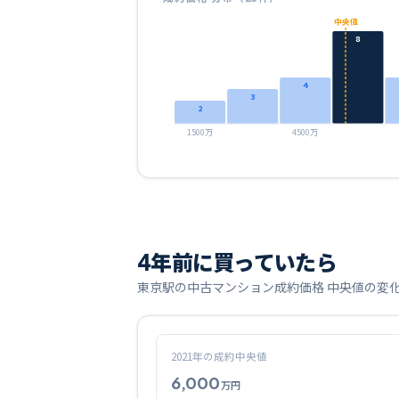
中央値
8
4
3
2
1500万
4500万
4
年前に買っていたら
東京
駅の中古マンション成約価格 中央値の変
2021
年の成約中央値
6,000
万円