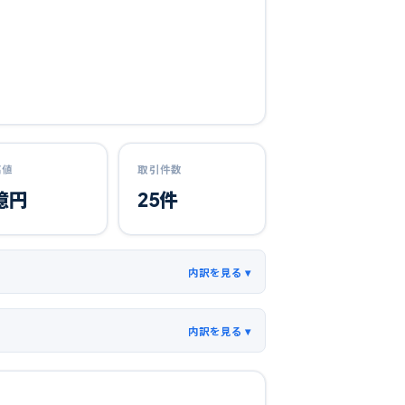
高値
取引件数
億円
25
件