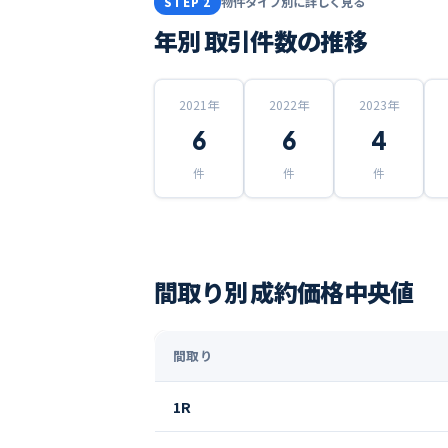
物件タイプ別に詳しく見る
STEP 2
年別 取引件数の推移
2021
年
2022
年
2023
年
6
6
4
件
件
件
間取り別 成約価格中央値
間取り
1R