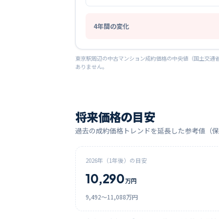
4
年間の変化
東京
駅周辺の中古マンション成約価格の中央値（国土交通省
ありません。
将来価格の目安
過去の成約価格トレンドを延長した参考値（保
2026
年（1年後）の目安
10,290
万円
9,492
〜
11,088
万円