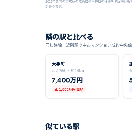
2025
年までの
東京
駅の成約価格中央値の推移を単回帰分析
があります。
隣の駅と比べる
同じ路線・近隣駅の中古マンション成約中央値
大手町
丸ノ内線 ・
約
0.6
km
7,400万円
▲
1,000万円
高い
似ている駅