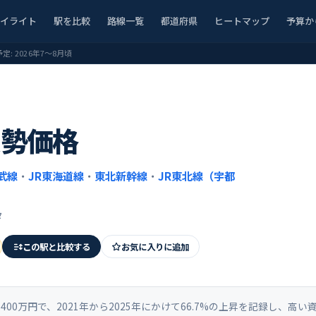
ハイライト
駅を比較
路線一覧
都道府県
ヒートマップ
予算か
予定:
2026年7〜8月頃
実勢価格
武線
・
JR東海道線
・
東北新幹線
・
JR東北線（宇都
タ
この駅と比較する
お気に入りに追加
00万円で、2021年から2025年にかけて66.7%の上昇を記録し、