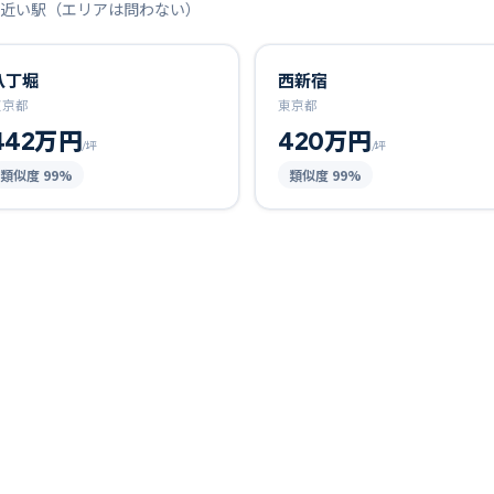
近い駅（エリアは問わない）
八丁堀
西新宿
東京都
東京都
442万円
420万円
/坪
/坪
類似度
99
%
類似度
99
%