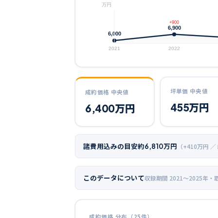
万円
+900
6,900
6,000
2021
2022
坪単価 中央値
成約価格 中央値
455
万円
6,400
万円
諸費用込みの目安
約
6,810
万円
（+
410
万円 ／
このデータについて
収録期間
2021〜2025年
・
成約価格 分布（
25
件）