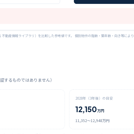
 不動産情報ライブラリ）を比較した参考値です。 個別物件の階数・築年数・向き等によ
証するものではありません）
2028
年（3年後）の目安
12,150
万円
11,352
〜
12,948
万円