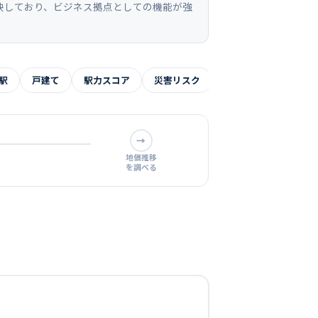
反映しており、ビジネス拠点としての機能が強
駅
戸建て
駅力スコア
災害リスク
よくある質問
予
→
地価推移
を調べる