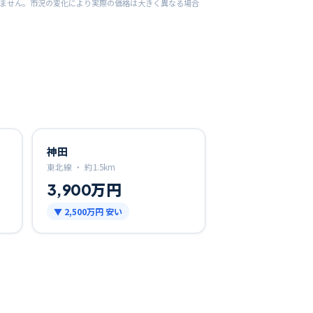
りません。市況の変化により実際の価格は大きく異なる場合
神田
東北線 ・
約
1.5
km
3,900万円
▼
2,500万円
安い