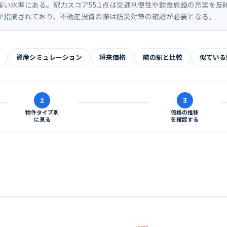
めて高い水準にある。駅力スコア55.1点は交通利便性や飲食施設の充実を
が指摘されており、不動産投資の際は防災対策の確認が必要となる。
資産シミュレーション
将来価格
隣の駅と比較
似ている
2
3
物件タイプ別
価格の推移
に見る
を確認する