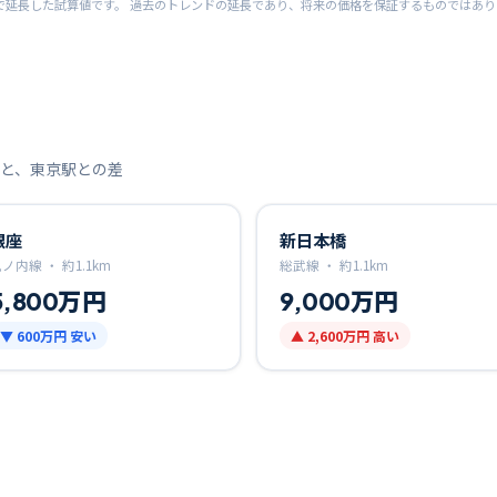
で延長した試算値です。 過去のトレンドの延長であり、将来の価格を保証するものではあ
と、
東京
駅との差
銀座
新日本橋
丸ノ内線 ・
約
1.1
km
総武線 ・
約
1.1
km
5,800万円
9,000万円
▼
600万円
安い
▲
2,600万円
高い