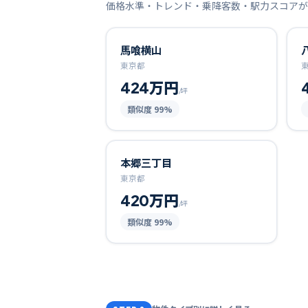
価格水準・トレンド・乗降客数・駅力スコアが
馬喰横山
東京都
424万円
/坪
類似度
99
%
本郷三丁目
東京都
420万円
/坪
類似度
99
%