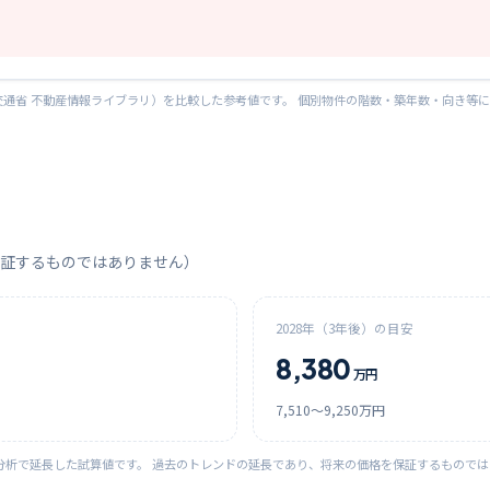
通省 不動産情報ライブラリ）を比較した参考値です。 個別物件の階数・築年数・向き等
証するものではありません）
2028
年（3年後）の目安
8,380
万円
7,510
〜
9,250
万円
分析で延長した試算値です。 過去のトレンドの延長であり、将来の価格を保証するもので