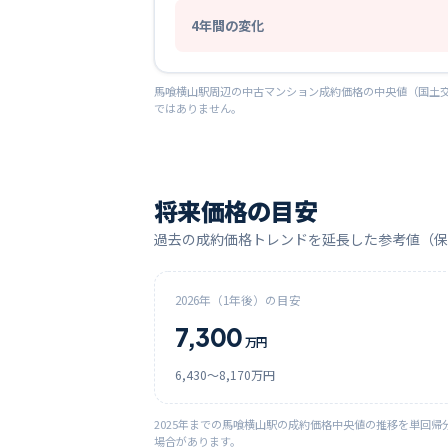
4
年間の変化
馬喰横山
駅周辺の中古マンション成約価格の中央値（国土交
ではありません。
将来価格の目安
過去の成約価格トレンドを延長した参考値（保
2026
年（1年後）の目安
7,300
万円
6,430
〜
8,170
万円
2025
年までの
馬喰横山
駅の成約価格中央値の推移を単回帰
場合があります。