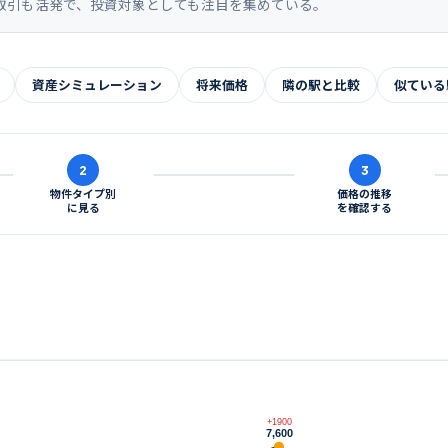
取引も活発で、投資対象としても注目を集めている。
資産シミュレーション
将来価格
隣の駅と比較
似ている
2
3
物件タイプ別
価格の推移
に見る
を確認する
+1900
7,600