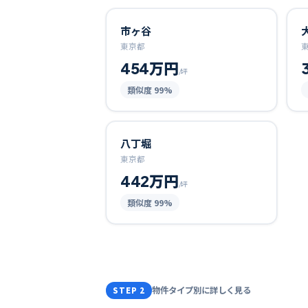
市ヶ谷
東京都
454万円
/坪
類似度
99
%
八丁堀
東京都
442万円
/坪
類似度
99
%
物件タイプ別に詳しく見る
STEP 2