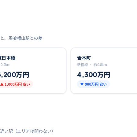
と、
馬喰横山
駅との差
東日本橋
岩本町
約
0.2
km
新宿線 ・
約
0.8
km
6,200万円
4,300万円
▲
1,000万円
高い
▼
900万円
安い
近い駅（エリアは問わない）