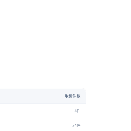
取引件数
4
件
34
件