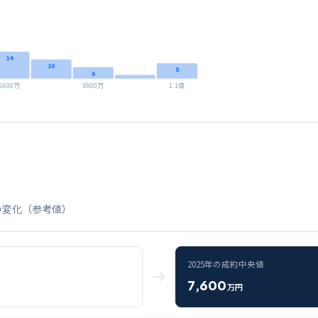
14
10
8
6
6600万
8800万
1.1億
の変化（参考値）
2025
年の成約中央値
7,600
万円