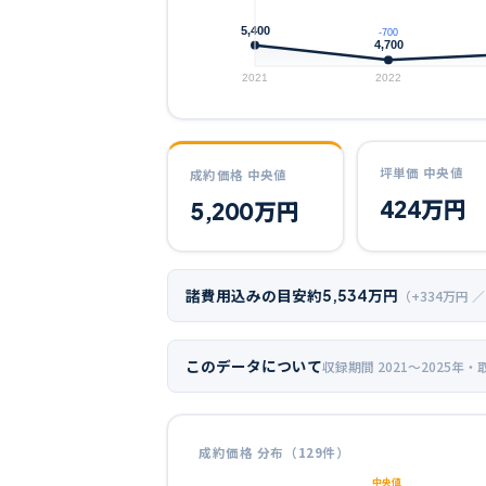
5,400
-700
4,700
2021
2022
坪単価 中央値
成約価格 中央値
424
万円
5,200
万円
諸費用込みの目安
約
5,534
万円
（+
334
万円 ／
このデータについて
収録期間
2021〜2025年
・
成約価格 分布（
129
件）
中央値