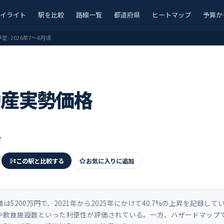
ハイライト
駅を比較
路線一覧
都道府県
ヒートマップ
予算か
予定:
2026年7〜8月頃
動産実勢価格
タ
この駅と比較する
お気に入りに追加
200万円で、2021年から2025年にかけて40.7%の上昇を記録して
性や飲食施設数といった利便性が評価されている。一方、ハザードマップ