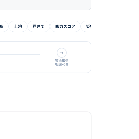
駅
土地
戸建て
駅力スコア
災害リスク
よくある質
→
地価推移
を調べる