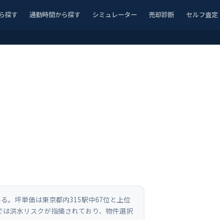
ら探す
通勤時間から探す
シミュレーター
売却診断
セルフ査定
いる。坪単価は東京都内315駅中67位と上位
では洪水リスクが指摘されており、物件選択