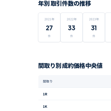
年別 取引件数の推移
2021
年
2022
年
2023
年
27
33
31
件
件
件
間取り別 成約価格中央値
間取り
1R
1K