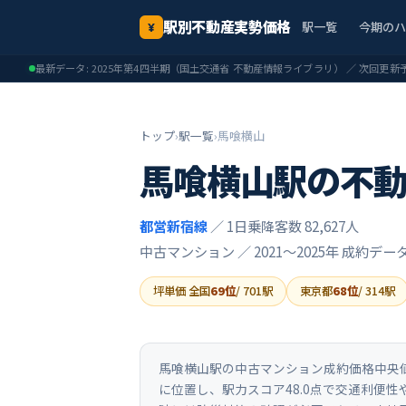
駅別不動産実勢価格
駅一覧
今期の
¥
最新データ:
2025年第4四半期
（国土交通省 不動産情報ライブラリ） ／ 次回更新
トップ
›
駅一覧
›
馬喰横山
馬喰横山
駅の不
都営新宿線
／ 1日乗降客数 82,627人
中古マンション ／
2021〜2025年
成約デー
坪単価 全国
69
位
/
701
駅
東京都
68
位
/
314
駅
馬喰横山駅の中古マンション成約価格中央値は5
に位置し、駅力スコア48.0点で交通利便