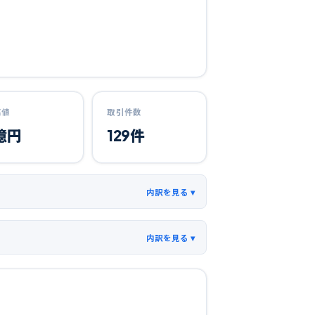
高値
取引件数
億円
129
件