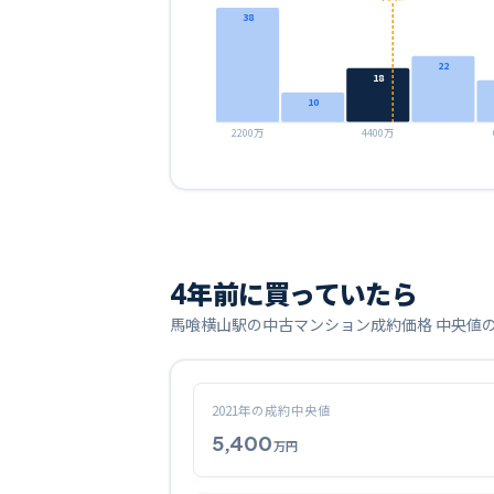
38
22
18
10
2200万
4400万
4
年前に買っていたら
馬喰横山
駅の中古マンション成約価格 中央値
2021
年の成約中央値
5,400
万円