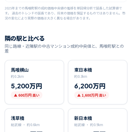
2025
年までの
馬喰町
駅の成約価格中央値の推移を単回帰分析で延長した試算値で
す。 過去のトレンドの延長であり、将来の価格を保証するものではありません。市
況の変化により実際の価格は大きく異なる場合があります。
隣の駅と比べる
同じ路線・近隣駅の中古マンション成約中央値と、
馬喰町
駅との
差
馬喰横山
東日本橋
約
0.2
km
約
0.3
km
5,200万円
6,200万円
▲
600万円
高い
▲
1,600万円
高い
浅草橋
新日本橋
総武線 ・
約
0.6
km
総武線 ・
約
0.9
km