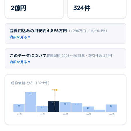
2
億円
324
件
諸費用込みの目安
約
4,896
万円
（+
296
万円 ／ 約+
6.4
%）
このデータについて
収録期間
2021〜2025年
・取引件数
324
件
成約価格 分布（
324
件）
中央値
81
44
40
37
33
31
25
23
1000万
3000万
5000万
7000万
9000万