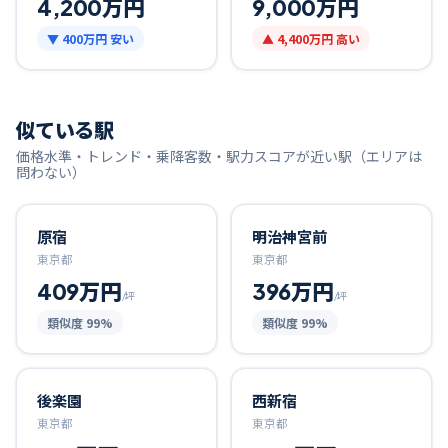
4,200万円
9,000万円
▼
400万円
安い
▲
4,400万円
高い
似ている駅
価格水準・トレンド・乗降客数・駅力スコアが近い駅（エリアは
問わない）
原宿
明治神宮前
東京都
東京都
409万円
396万円
/坪
/坪
類似度
99
%
類似度
99
%
後楽園
西新宿
東京都
東京都