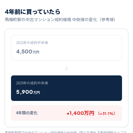
4
年前に買っていたら
馬喰町
駅の中古マンション成約価格 中央値の変化（参考値）
2021
年の成約中央値
4,500
万円
2025
年の成約中央値
5,900
万円
+
1,400
万円
4
年間の変化
（
+
31.1
%）
馬喰町
駅周辺の中古マンション成約価格の中央値（国土交通省 不動産情報ライブラ