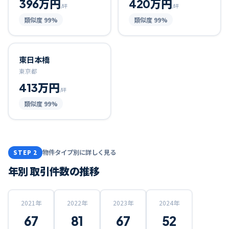
396万円
420万円
/坪
/坪
類似度
99
%
類似度
99
%
東日本橋
東京都
413万円
/坪
類似度
99
%
物件タイプ別に詳しく見る
STEP 2
年別 取引件数の推移
2021
年
2022
年
2023
年
2024
年
67
81
67
52