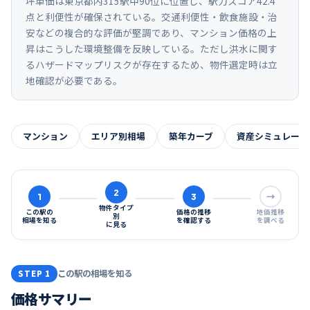
坪単価は東京都内315駅中90位に位置し、駅力スコア42.4
点と利便性が確保されている。交通利便性・飲食施設・治
安などの複合的な評価が堅調であり、マンション価格の上
昇はこうした環境整備を反映している。ただし洪水に関す
るハザードマップリスクが存在するため、物件選定時は立
地確認が必要である。
マンション
エリア別相場
築年カーブ
資産シミュレーシ
2
1
3
→
物件タイプ
この駅の
価格の推移
地価推移
別
相場を知る
を確認する
を調べる
に見る
この駅の相場を知る
STEP 1
価格サマリー