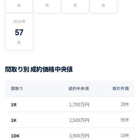
件
件
件
件
2025
年
57
件
間取り別 成約価格中央値
間取り
成約中央値
取引件数
1R
1,700万円
20
件
1K
2,500万円
95
件
1DK
3,900万円
10
件