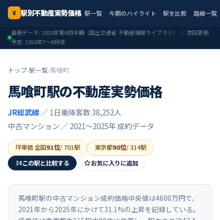
駅別不動産実勢価格
駅一覧
今期のハイライト
駅を比較
路線一覧
¥
最新データ:
2025年第4四半期
（国土交通省 不動産情報ライブラリ） ／ 次回更新
予定:
2026年7〜8月頃
トップ
›
駅一覧
›
馬喰町
馬喰町
駅の不動産実勢価格
JR総武線
／ 1日乗降客数 38,252人
中古マンション ／
2021〜2025年
成約データ
坪単価 全国
91
位
/
701
駅
東京都
90
位
/
314
駅
この駅と比較する
お気に入りに追加
馬喰町駅の中古マンション成約価格中央値は4600万円で、
2021年から2025年にかけて31.1%の上昇を記録している。