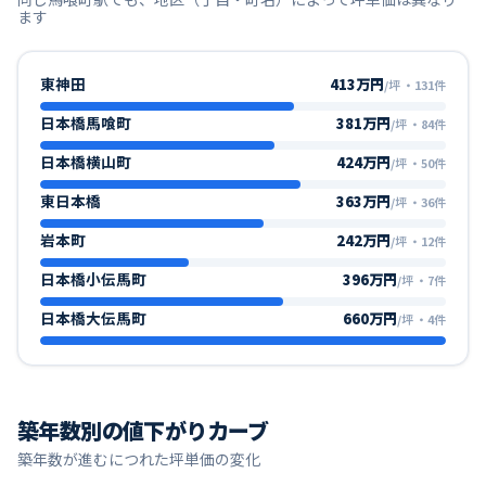
ます
東神田
413万円
/坪
・
131
件
日本橋馬喰町
381万円
/坪
・
84
件
日本橋横山町
424万円
/坪
・
50
件
東日本橋
363万円
/坪
・
36
件
岩本町
242万円
/坪
・
12
件
日本橋小伝馬町
396万円
/坪
・
7
件
日本橋大伝馬町
660万円
/坪
・
4
件
築年数別の値下がりカーブ
築年数が進むにつれた坪単価の変化