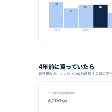
125
111
111
93
1500万
4500万
4
年前に買っていたら
春日
駅の中古マンション成約価格 中央値の変
2021
年の成約中央値
6,200
万円