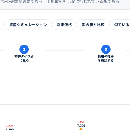
対策の確認が必要である。土地取引も活発に行われている駅である。
資産シミュレーション
将来価格
隣の駅と比較
似ている
2
3
物件タイプ別
価格の推移
に見る
を確認する
+900
7,200
+1200
6,800