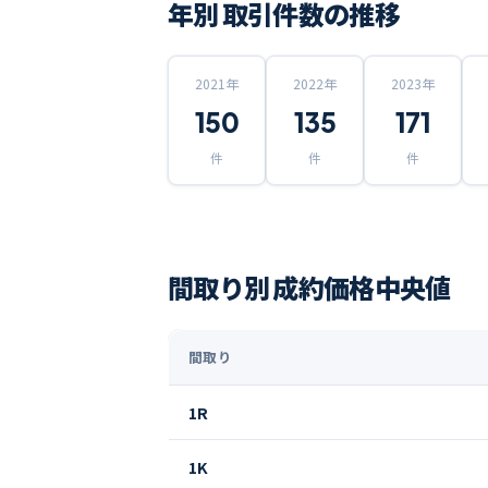
年別 取引件数の推移
2021
年
2022
年
2023
年
150
135
171
件
件
件
間取り別 成約価格中央値
間取り
1R
1K