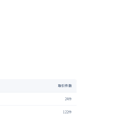
取引件数
24
件
122
件