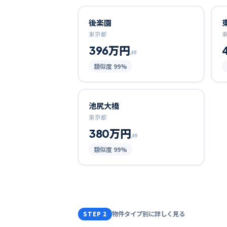
後楽園
東京都
396万円
/坪
類似度
99
%
池尻大橋
東京都
380万円
/坪
類似度
99
%
物件タイプ別に詳しく見る
STEP 2