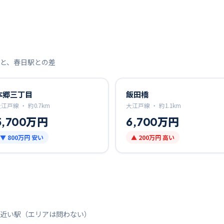
と、
春日
駅との差
本郷三丁目
飯田橋
大江戸線 ・
約
0.7
km
大江戸線 ・
約
1.1
km
5,700万円
6,700万円
▼
800万円
安い
▲
200万円
高い
近い駅（エリアは問わない）