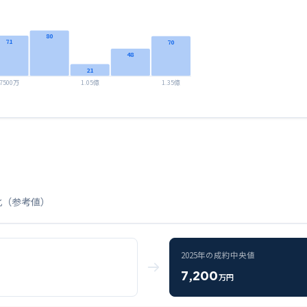
80
71
70
48
21
7500万
1.05億
1.35億
化（参考値）
2025
年の成約中央値
7,200
万円