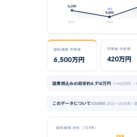
6,200
-600
5,600
2021
2022
坪単価 中央値
成約価格 中央値
420
万円
6,500
万円
諸費用込みの目安
約
6,916
万円
（+
416
万円 ／
このデータについて
収録期間
2021〜2025年
・
成約価格 分布（
739
件）
中央値