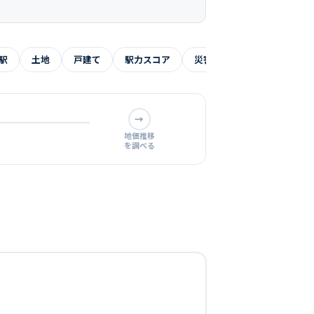
駅
土地
戸建て
駅力スコア
災害リスク
よくある質
→
地価推移
を調べる