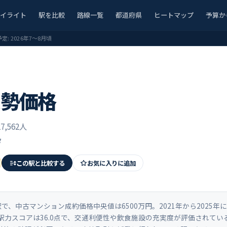
ハイライト
駅を比較
路線一覧
都道府県
ヒートマップ
予算か
予定:
2026年7〜8月頃
実勢価格
7,562人
タ
この駅と比較する
お気に入りに追加
で、中古マンション成約価格中央値は6500万円。2021年から2025年
駅力スコアは36.0点で、交通利便性や飲食施設の充実度が評価されて