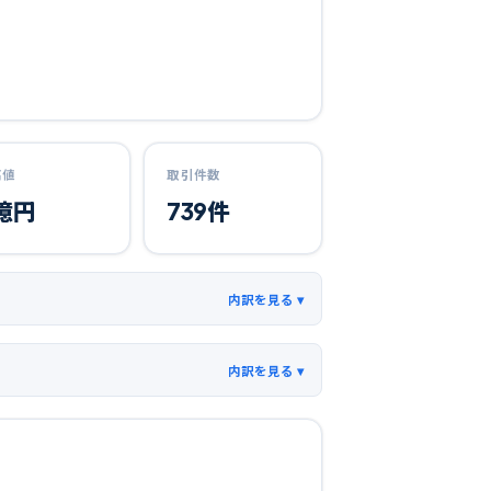
高値
取引件数
億円
739
件