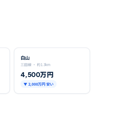
白山
三田線 ・
約
1.3
km
4,500万円
▼
2,000万円
安い