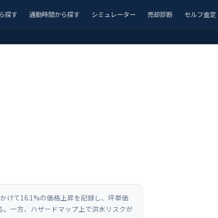
ら探す
通勤時間から探す
シミュレーター
売却診断
セルフ査定
にかけて16.1%の価格上昇を記録し、坪単価
いる。一方、ハザードマップ上で洪水リスクが