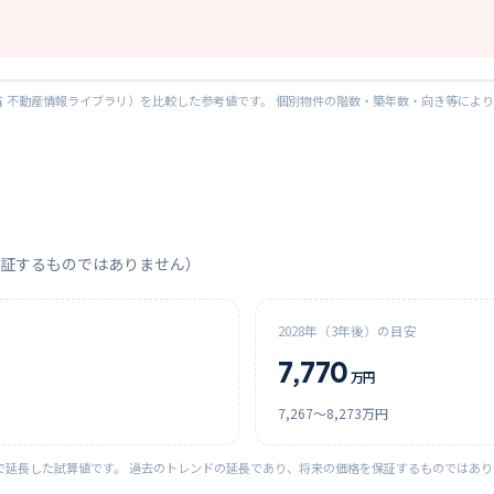
 不動産情報ライブラリ）を比較した参考値です。 個別物件の階数・築年数・向き等によ
証するものではありません）
2028
年（3年後）の目安
7,770
万円
7,267
〜
8,273
万円
で延長した試算値です。 過去のトレンドの延長であり、将来の価格を保証するものではあ