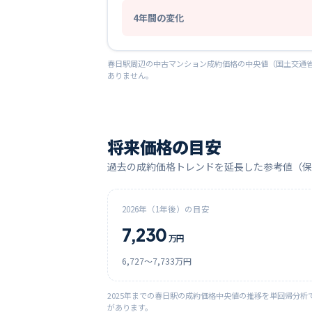
4
年間の変化
春日
駅周辺の中古マンション成約価格の中央値（国土交通省
ありません。
将来価格の目安
過去の成約価格トレンドを延長した参考値（保
2026
年（1年後）の目安
7,230
万円
6,727
〜
7,733
万円
2025
年までの
春日
駅の成約価格中央値の推移を単回帰分析
があります。