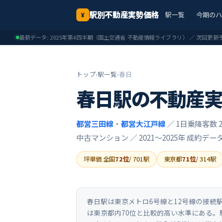
駅別不動産実勢価格
駅一覧
今期の
¥
最新データ:
2025年第4四半期
（国土交通省 不動産情報ライブラリ） ／ 次回更新
トップ
›
駅一覧
›
春日
春日
駅の不動産
都営三田線
・
都営大江戸線
／ 1日乗降客数 2
中古マンション ／
2021〜2025年
成約デー
坪単価 全国
72
位
/
701
駅
東京都
71
位
/
314
駅
春日駅は東京メトロ6号線と12号線の接続駅
は東京都内70位と比較的高い水準にある。