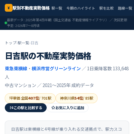
駅別不動産実勢価格
駅一覧
今期のハイライト
駅を比較
路線一覧
¥
最新データ:
2025年第4四半期
（国土交通省 不動産情報ライブラリ） ／ 次回更新
予定:
2026年7〜8月頃
トップ
›
駅一覧
›
日吉
日吉
駅の不動産実勢価格
東急東横線
・
横浜市営グリーンライン
／ 1日乗降客数 133,648
人
中古マンション ／
2021〜2025年
成約データ
坪単価 全国
407
位
/
701
駅
神奈川県
54
位
/
85
駅
この駅と比較する
お気に入りに追加
日吉駅は東横線と4号線が乗り入れる交通拠点で、駅力スコ