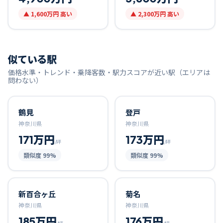
▲
1,600万円
高い
▲
2,300万円
高い
似ている駅
価格水準・トレンド・乗降客数・駅力スコアが近い駅（エリアは
問わない）
鶴見
登戸
神奈川県
神奈川県
171万円
173万円
/坪
/坪
類似度
99
%
類似度
99
%
新百合ヶ丘
菊名
神奈川県
神奈川県
185万円
176万円