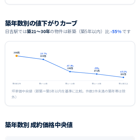
築年数別の値下がりカーブ
日吉
駅では
築21〜30年
の物件は新築（築5年以内）比
-55
%
です
380
万
-10.7
%
339
万
-47.8
%
198
万
-55
%
171
万
-65.2
%
132
万
築5年以内
築6〜10年
築11〜20年
築21〜30年
築31年以上
坪単価中央値（新築＝築5年以内を基準に比較。件数3件未満の築年帯は除
外）
築年数別 成約価格中央値