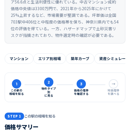
ア56.6点と生活利便性に優れている。中古マンション成約
価格中央値は3300万円で、2021年から2025年にかけて
25%上昇するなど、市場需要が堅調である。坪単価は全国
703駅中406位と中程度の価格帯を保ち、神奈川県内でも54
位の評価を得ている。一方、ハザードマップで土砂災害リ
スクが指摘されており、物件選定時の確認が必要である。
マンション
エリア別相場
築年カーブ
資産シミュレーシ
2
1
3
→
物件タイプ
この駅の
価格の推移
地価推移
別
相場を知る
を確認する
を調べる
に見る
この駅の相場を知る
STEP 1
価格サマリー