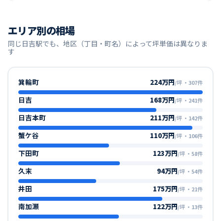
エリア別の相場
同じ
日吉
駅でも、地区（丁目・町名）によって坪単価は異なりま
す
箕輪町
224万円
/坪
・
307
件
日吉
168万円
/坪
・
241
件
日吉本町
211万円
/坪
・
142
件
蟹ケ谷
110万円
/坪
・
106
件
下田町
123万円
/坪
・
58
件
久末
94万円
/坪
・
54
件
井田
175万円
/坪
・
21
件
南加瀬
122万円
/坪
・
13
件