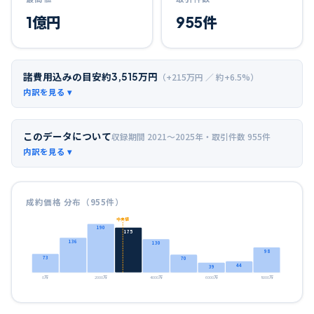
1
億円
955
件
諸費用込みの目安
約
3,515
万円
（+
215
万円 ／ 約+
6.5
%）
このデータについて
収録期間
2021〜2025年
・取引件数
955
件
成約価格 分布（
955
件）
中央値
190
175
136
130
98
73
70
44
39
0万
2000万
4000万
6000万
8000万