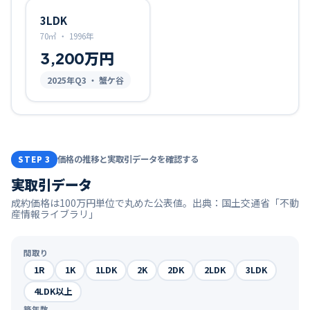
3LDK
70㎡
・
1996年
3,200万円
2025
年Q
3
・ 蟹ケ谷
価格の推移と実取引データを確認する
STEP 3
実取引データ
成約価格は100万円単位で丸めた公表値。出典：国土交通省「不動
産情報ライブラリ」
間取り
1R
1K
1LDK
2K
2DK
2LDK
3LDK
4LDK以上
築年数