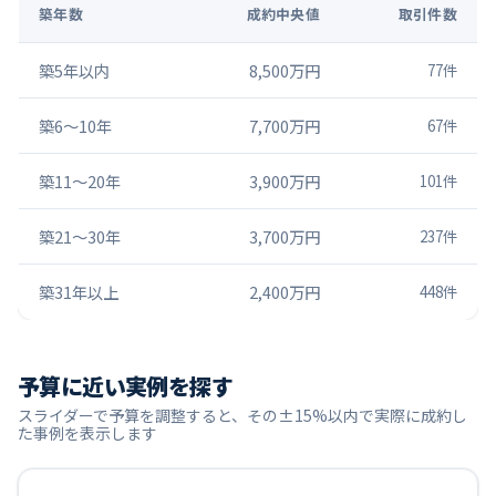
築年数
成約中央値
取引件数
築5年以内
8,500万円
77
件
築6〜10年
7,700万円
67
件
築11〜20年
3,900万円
101
件
築21〜30年
3,700万円
237
件
築31年以上
2,400万円
448
件
予算に近い実例を探す
スライダーで予算を調整すると、その±15%以内で実際に成約し
た事例を表示します