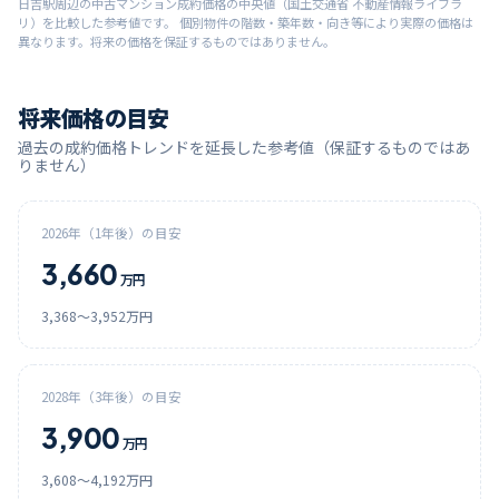
日吉
駅周辺の中古マンション成約価格の中央値（国土交通省 不動産情報ライブラ
リ）を比較した参考値です。 個別物件の階数・築年数・向き等により実際の価格は
異なります。将来の価格を保証するものではありません。
将来価格の目安
過去の成約価格トレンドを延長した参考値（保証するものではあ
りません）
2026
年（1年後）の目安
3,660
万円
3,368
〜
3,952
万円
2028
年（3年後）の目安
3,900
万円
3,608
〜
4,192
万円