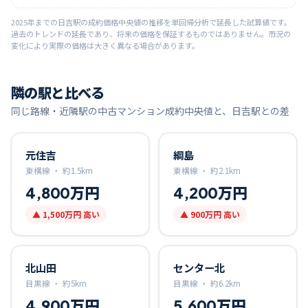
2025
年までの
日吉
駅の成約価格中央値の推移を単回帰分析で延長した試算値です。
過去のトレンドの延長であり、将来の価格を保証するものではありません。市況の
変化により実際の価格は大きく異なる場合があります。
隣の駅と比べる
同じ路線・近隣駅の中古マンション成約中央値と、
日吉
駅との差
元住吉
綱島
東横線 ・
約
1.5
km
東横線 ・
約
2.1
km
4,800万円
4,200万円
▲
1,500万円
高い
▲
900万円
高い
北山田
センター北
目黒線 ・
約
5
km
目黒線 ・
約
6.2
km
4,900万円
5,600万円