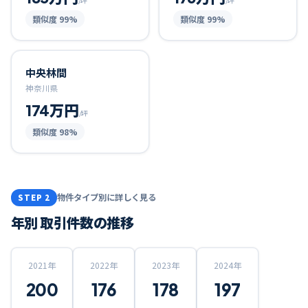
/坪
/坪
類似度
99
%
類似度
99
%
中央林間
神奈川県
174万円
/坪
類似度
98
%
物件タイプ別に詳しく見る
STEP 2
年別 取引件数の推移
2021
年
2022
年
2023
年
2024
年
200
176
178
197