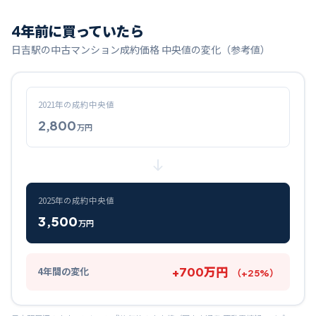
4
年前に買っていたら
日吉
駅の中古マンション成約価格 中央値の変化（参考値）
2021
年の成約中央値
2,800
万円
2025
年の成約中央値
3,500
万円
+
700
万円
4
年間の変化
（
+
25
%）