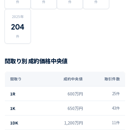
件
件
件
件
2025
年
204
件
間取り別 成約価格中央値
間取り
成約中央値
取引件数
1R
600万円
25
件
1K
650万円
43
件
1DK
1,200万円
11
件