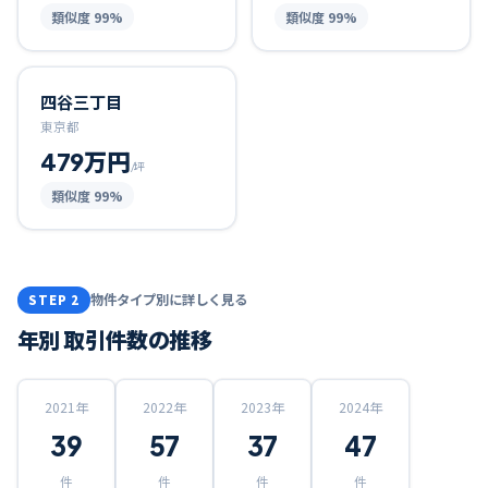
類似度
99
%
類似度
99
%
四谷三丁目
東京都
479万円
/坪
類似度
99
%
物件タイプ別に詳しく見る
STEP 2
年別 取引件数の推移
2021
年
2022
年
2023
年
2024
年
39
57
37
47
件
件
件
件