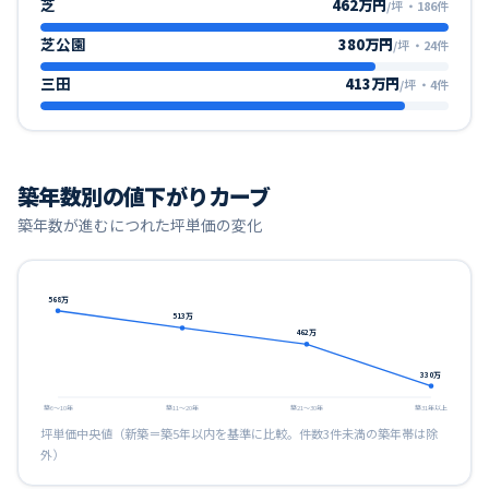
芝
462万円
/坪
・
186
件
芝公園
380万円
/坪
・
24
件
三田
413万円
/坪
・
4
件
築年数別の値下がりカーブ
築年数が進むにつれた坪単価の変化
568
万
513
万
462
万
330
万
築6〜10年
築11〜20年
築21〜30年
築31年以上
坪単価中央値（新築＝築5年以内を基準に比較。件数3件未満の築年帯は除
外）