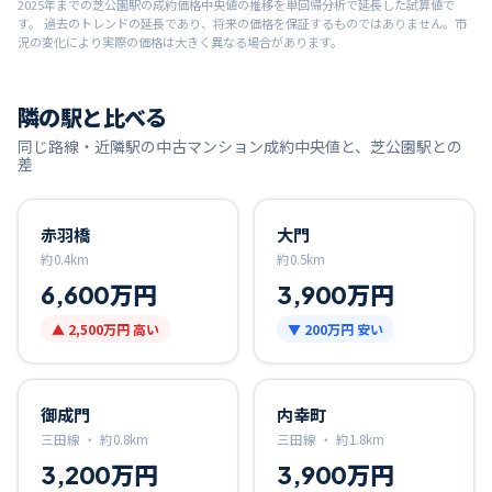
2025
年までの
芝公園
駅の成約価格中央値の推移を単回帰分析で延長した試算値で
す。 過去のトレンドの延長であり、将来の価格を保証するものではありません。市
況の変化により実際の価格は大きく異なる場合があります。
隣の駅と比べる
同じ路線・近隣駅の中古マンション成約中央値と、
芝公園
駅との
差
赤羽橋
大門
約
0.4
km
約
0.5
km
6,600万円
3,900万円
▲
2,500万円
高い
▼
200万円
安い
御成門
内幸町
三田線 ・
約
0.8
km
三田線 ・
約
1.8
km
3,200万円
3,900万円