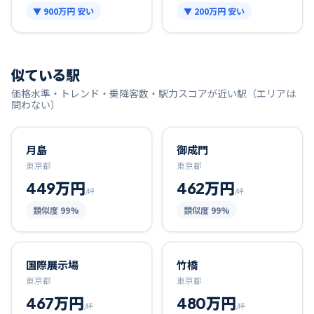
▼
900万円
安い
▼
200万円
安い
似ている駅
価格水準・トレンド・乗降客数・駅力スコアが近い駅（エリアは
問わない）
月島
御成門
東京都
東京都
449万円
462万円
/坪
/坪
類似度
99
%
類似度
99
%
国際展示場
竹橋
東京都
東京都
467万円
480万円
/坪
/坪