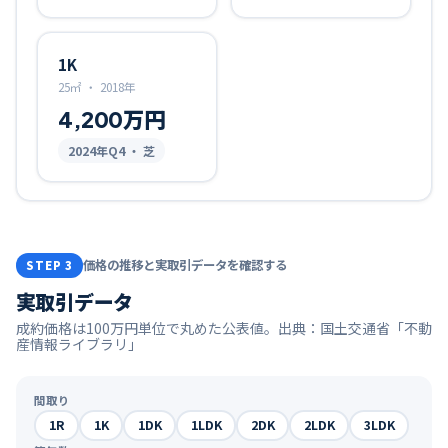
1K
25㎡
・
2018年
4,200万円
2024
年Q
4
・ 芝
価格の推移と実取引データを確認する
STEP 3
実取引データ
成約価格は100万円単位で丸めた公表値。出典：国土交通省「不動
産情報ライブラリ」
間取り
1R
1K
1DK
1LDK
2DK
2LDK
3LDK