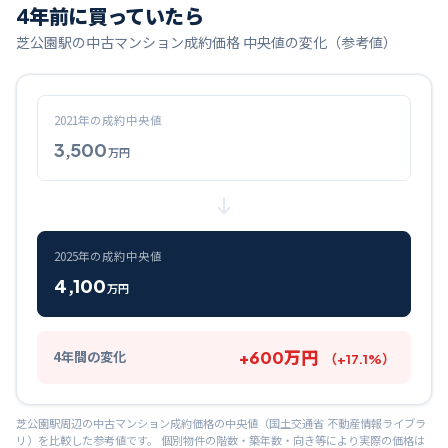
4
年前に買っていたら
芝公園
駅の中古マンション成約価格 中央値の変化（参考値）
2021
年の成約中央値
3,500
万円
2025
年の成約中央値
4,100
万円
+
600
万円
4
年間の変化
（
+
17.1
%）
芝公園
駅周辺の中古マンション成約価格の中央値（国土交通省 不動産情報ライブラ
リ）を比較した参考値です。 個別物件の階数・築年数・向き等により実際の価格は