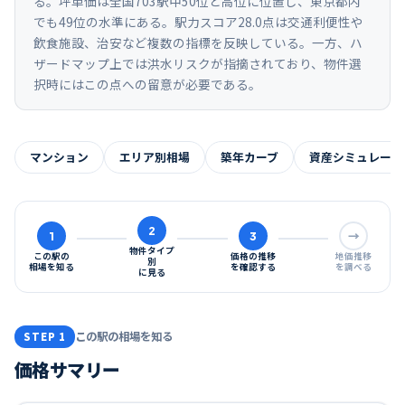
る。坪単価は全国703駅中50位と高位に位置し、東京都内
でも49位の水準にある。駅力スコア28.0点は交通利便性や
飲食施設、治安など複数の指標を反映している。一方、ハ
ザードマップ上では洪水リスクが指摘されており、物件選
択時にはこの点への留意が必要である。
マンション
エリア別相場
築年カーブ
資産シミュレーシ
2
1
3
→
物件タイプ
この駅の
価格の推移
地価推移
別
相場を知る
を確認する
を調べる
に見る
この駅の相場を知る
STEP 1
価格サマリー