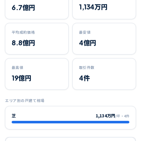
1,134万円
6.7億円
平均成約価格
最安値
8.8億円
4億円
最高値
取引件数
19億円
4件
エリア別の戸建て相場
芝
1,134万円
/坪
・
4
件