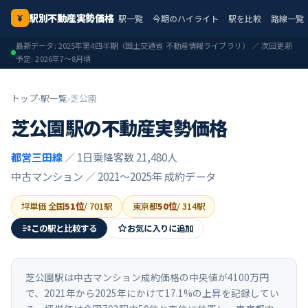
駅別不動産実勢価格
駅一覧
今期のハイライト
駅を比較
路線一覧
¥
最新データ:
2025年第4四半期
（国土交通省 不動産情報ライブラリ） ／ 次回更新
予定:
2026年7〜8月頃
トップ
›
駅一覧
›
芝公園
芝公園
駅の不動産実勢価格
都営三田線
／ 1日乗降客数 21,480人
中古マンション ／
2021〜2025年
成約データ
坪単価 全国
51
位
/
701
駅
東京都
50
位
/
314
駅
この駅と比較する
お気に入りに追加
芝公園駅は中古マンション成約価格の中央値が4100万円
で、2021年から2025年にかけて17.1%の上昇を記録してい