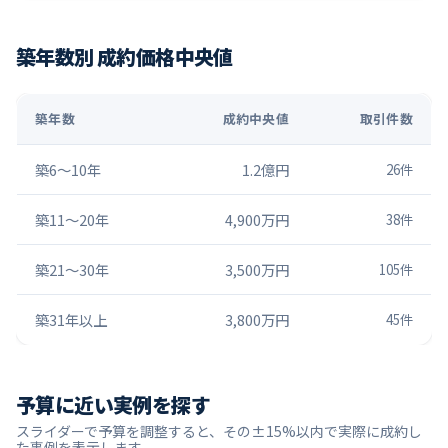
築年数別 成約価格中央値
築年数
成約中央値
取引件数
築6〜10年
1.2億円
26
件
築11〜20年
4,900万円
38
件
築21〜30年
3,500万円
105
件
築31年以上
3,800万円
45
件
予算に近い実例を探す
スライダーで予算を調整すると、その±15%以内で実際に成約し
た事例を表示します