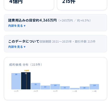
4
億円
215
件
諸費用込みの目安
約
4,365
万円
（+
265
万円 ／ 約+
6.5
%）
このデータについて
収録期間
2021〜2025年
・取引件数
215
件
成約価格 分布（
215
件）
中央値
58
55
22
18
18
13
11
10
1600万
4800万
8000万
1.12億
1.44億