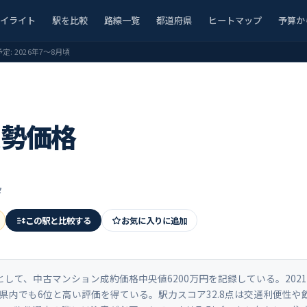
ハイライト
駅を比較
路線一覧
都道府県
ヒートマップ
予算か
予定:
2026年7〜8月頃
実勢価格
タ
この駅と比較する
お気に入りに追加
て、中古マンション成約価格中央値6200万円を記録している。2021年
奈川県内でも6位と高い評価を得ている。駅力スコア32.8点は交通利便性