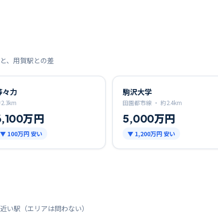
と、
用賀
駅との差
等々力
駒沢大学
約
2.3
km
田園都市線 ・
約
2.4
km
6,100万円
5,000万円
▼
100万円
安い
▼
1,200万円
安い
近い駅（エリアは問わない）