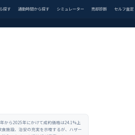
ら探す
通勤時間から探す
シミュレーター
売却診断
セルフ査定
から2025年にかけて成約価格は24.1%上
や飲食施設、治安の充実を示唆するが、ハザー