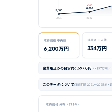
+200
6,000
5,800
2021
2022
坪単価 中央値
成約価格 中央値
334
万円
6,200
万円
諸費用込みの目安
約
6,597
万円
（+
397
万円 ／
このデータについて
収録期間
2021〜2025年
・
成約価格 分布（
772
件）