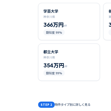
学芸大学
神奈川県
366万円
/坪
類似度
99
%
都立大学
神奈川県
354万円
/坪
類似度
99
%
物件タイプ別に詳しく見る
STEP 2