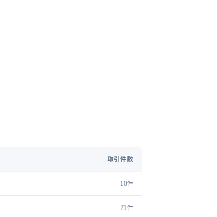
取引件数
10
件
71
件