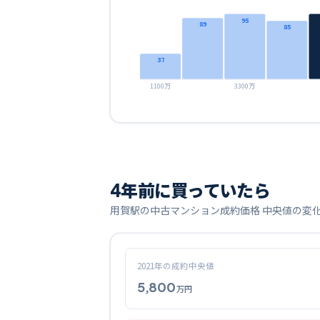
95
89
85
37
1100万
3300万
4
年前に買っていたら
用賀
駅の中古マンション成約価格 中央値の変
2021
年の成約中央値
5,800
万円