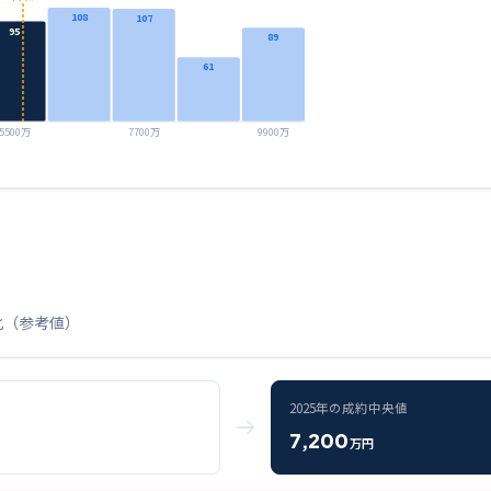
108
107
95
89
61
5500万
7700万
9900万
化（参考値）
2025
年の成約中央値
7,200
万円