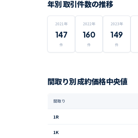
年別 取引件数の推移
2021
年
2022
年
2023
年
147
160
149
件
件
件
間取り別 成約価格中央値
間取り
1R
1K