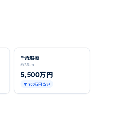
千歳船橋
約
2.5
km
5,500万円
▼
700万円
安い