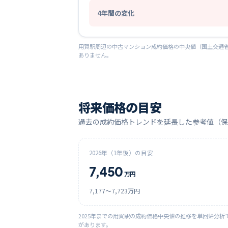
4
年間の変化
用賀
駅周辺の中古マンション成約価格の中央値（国土交通省
ありません。
将来価格の目安
過去の成約価格トレンドを延長した参考値（保
2026
年（1年後）の目安
7,450
万円
7,177
〜
7,723
万円
2025
年までの
用賀
駅の成約価格中央値の推移を単回帰分析
があります。