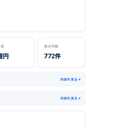
高値
取引件数
億円
772
件