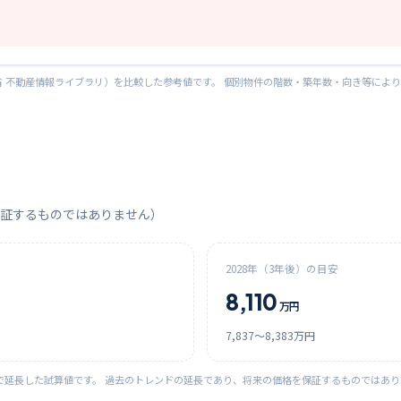
 不動産情報ライブラリ）を比較した参考値です。 個別物件の階数・築年数・向き等によ
証するものではありません）
2028
年（3年後）の目安
8,110
万円
7,837
〜
8,383
万円
で延長した試算値です。 過去のトレンドの延長であり、将来の価格を保証するものではあ