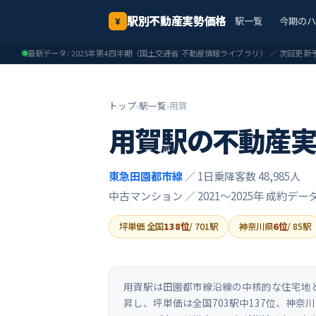
駅別不動産実勢価格
駅一覧
今期の
¥
最新データ:
2025年第4四半期
（国土交通省 不動産情報ライブラリ） ／ 次回更新
トップ
›
駅一覧
›
用賀
用賀
駅の不動産
東急田園都市線
／ 1日乗降客数 48,985人
中古マンション ／
2021〜2025年
成約デー
坪単価 全国
138
位
/
701
駅
神奈川県
6
位
/
85
駅
用賀駅は田園都市線沿線の中核的な住宅地とし
昇し、坪単価は全国703駅中137位、神