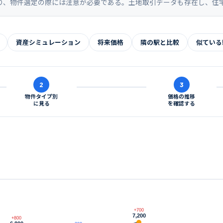
り、物件選定の際には注意が必要である。土地取引データも存在し、住
資産シミュレーション
将来価格
隣の駅と比較
似ている
2
3
物件タイプ別
価格の推移
に見る
を確認する
+700
7,200
+800