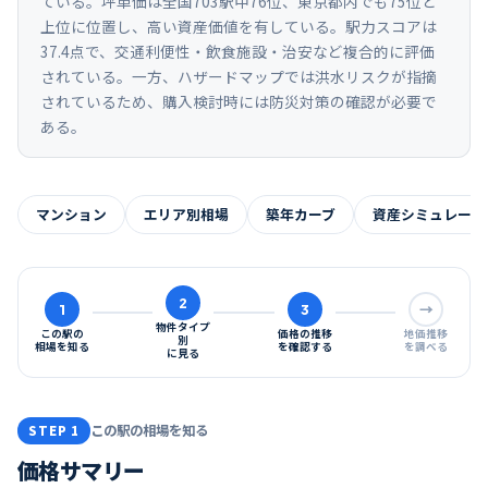
ている。坪単価は全国703駅中76位、東京都内でも75位と
上位に位置し、高い資産価値を有している。駅力スコアは
37.4点で、交通利便性・飲食施設・治安など複合的に評価
されている。一方、ハザードマップでは洪水リスクが指摘
されているため、購入検討時には防災対策の確認が必要で
ある。
マンション
エリア別相場
築年カーブ
資産シミュレーシ
2
1
3
→
物件タイプ
この駅の
価格の推移
地価推移
別
相場を知る
を確認する
を調べる
に見る
この駅の相場を知る
STEP 1
価格サマリー