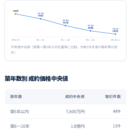
946
万
-16.3
%
792
万
-39.5
%
572
万
-57.3
%
404
万
-68.1
%
302
万
築5年以内
築6〜10年
築11〜20年
築21〜30年
築31年以上
坪単価中央値（新築＝築5年以内を基準に比較。件数3件未満の築年帯は除
外）
築年数別 成約価格中央値
築年数
成約中央値
取引件数
築5年以内
7,600万円
44
件
築6〜10年
1.8億円
13
件