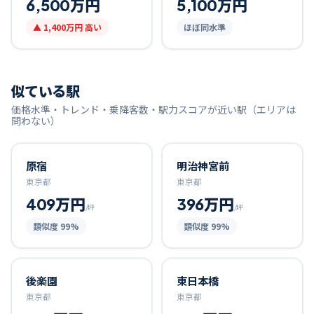
6,500万円
5,100万円
▲
1,400万円
高い
ほぼ同水準
似ている駅
価格水準・トレンド・乗降客数・駅力スコアが近い駅（エリアは
問わない）
原宿
明治神宮前
東京都
東京都
409万円
396万円
/坪
/坪
類似度
99
%
類似度
99
%
後楽園
東日本橋
東京都
東京都