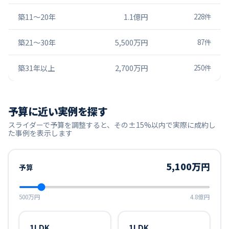
築11〜20年
1.1億円
228
件
築21〜30年
5,500万円
87
件
築31年以上
2,700万円
250
件
予算に近い実例を探す
スライダーで予算を調整すると、その±15%以内で実際に成約し
た事例を表示します
5,100万円
予算
500万円
4.8億円
1LDK
1LDK