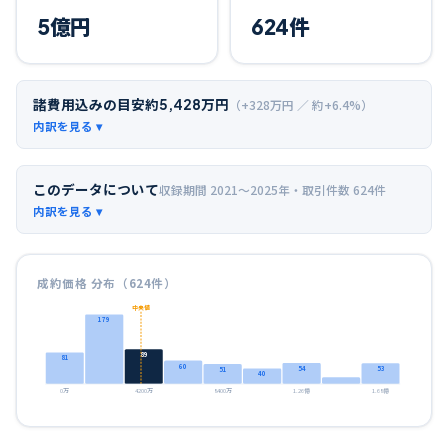
5
億円
624
件
諸費用込みの目安
約
5,428
万円
（+
328
万円 ／ 約+
6.4
%）
このデータについて
収録期間
2021〜2025年
・取引件数
624
件
成約価格 分布（
624
件）
中央値
179
89
81
60
54
53
51
40
0万
4200万
8400万
1.26億
1.68億