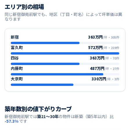
エリア別の相場
同じ
新宿御苑前
駅でも、地区（丁目・町名）によって坪単価は異
なります
新宿
363万円
/坪
・
305
件
富久町
572万円
/坪
・
219
件
四谷
363万円
/坪
・
70
件
内藤町
487万円
/坪
・
27
件
大京町
330万円
/坪
・
3
件
築年数別の値下がりカーブ
新宿御苑前
駅では
築21〜30年
の物件は新築（築5年以内）比
-57.3
%
です