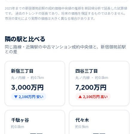
2025
年までの
新宿御苑前
駅の成約価格中央値の推移を単回帰分析で延長した試算値
です。 過去のトレンドの延長であり、将来の価格を保証するものではありません。
市況の変化により実際の価格は大きく異なる場合があります。
隣の駅と比べる
同じ路線・近隣駅の中古マンション成約中央値と、
新宿御苑前
駅
との差
新宿三丁目
四谷三丁目
丸ノ内線 ・
約
0.7
km
丸ノ内線 ・
約
0.8
km
3,000万円
7,200万円
▼
2,100万円
安い
▲
2,100万円
高い
千駄ヶ谷
代々木
約
0.8
km
約
0.9
km