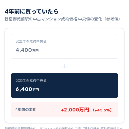
4
年前に買っていたら
新宿御苑前
駅の中古マンション成約価格 中央値の変化（参考値）
2021
年の成約中央値
4,400
万円
2025
年の成約中央値
6,400
万円
+
2,000
万円
4
年間の変化
（
+
45.5
%）
新宿御苑前
駅周辺の中古マンション成約価格の中央値（国土交通省 不動産情報ライ