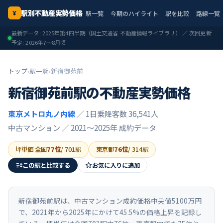
駅別不動産実勢価格
駅一覧
今期のハイライト
駅を比較
路線一覧
¥
最新データ:
2025年第4四半期
（国土交通省 不動産情報ライブラリ） ／ 次回更新
予定:
2026年7〜8月頃
トップ
›
駅一覧
›
新宿御苑前
新宿御苑前
駅の不動産実勢価格
東京メトロ丸ノ内線
／ 1日乗降客数 36,541人
中古マンション ／
2021〜2025年
成約データ
坪単価 全国
77
位
/
701
駅
東京都
76
位
/
314
駅
この駅と比較する
お気に入りに追加
新宿御苑前駅は、中古マンション成約価格中央値5100万円
で、2021年から2025年にかけて45.5%の価格上昇を記録し