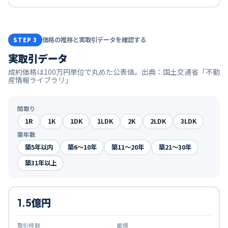
価格の推移と実取引データを確認する
STEP 3
実取引データ
成約価格は100万円単位で丸めた公表値。出典：国土交通省「不動
産情報ライブラリ」
間取り
1R
1K
1DK
1LDK
2K
2LDK
3LDK
築年数
築5年以内
築6〜10年
築11〜20年
築21〜30年
築31年以上
1.5億円