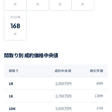
件
件
件
件
2025
年
168
件
間取り別 成約価格中央値
間取り
成約中央値
取引件数
1R
2,000万円
69
件
1K
2,700万円
138
件
1DK
3,000万円
37
件